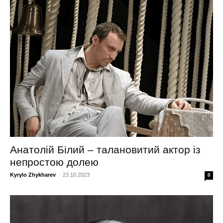
Анатолій Білий – талановитий актор із
непростою долею
Kyrylo Zhykharev
-
23.10.2023
0