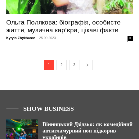
Ольга Полякова: біографія, особисте
життя, музична кар’єра, цікаві факти
Kyrylo Zhykharev
-
25.09.2023
0
1
2
3
SHOW BUSINESS
Вінницький Дзідзьо: як комедійний
антигламурний поп підкорив
українців