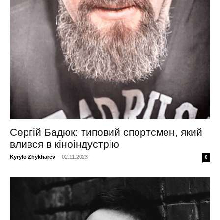
Сергій Бадюк: типовий спортсмен, який
влився в кіноіндустрію
Kyrylo Zhykharev
-
02.11.2023
0