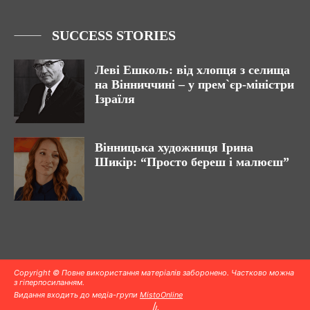
SUCCESS STORIES
Леві Ешколь: від хлопця з селища
на Вінниччині – у прем`єр-міністри
Ізраїля
Вінницька художниця Ірина
Шикір: “Просто береш і малюєш”
Copyright © Повне використання матеріалів заборонено. Частково можна
з гіперпосиланням.
Видання входить до медіа-групи
MistoOnline