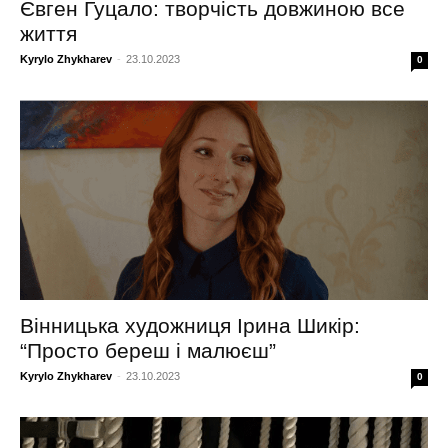
Євген Гуцало: творчість довжиною все
життя
Kyrylo Zhykharev
-
23.10.2023
0
Вінницька художниця Ірина Шикір:
“Просто береш і малюєш”
Kyrylo Zhykharev
-
23.10.2023
0