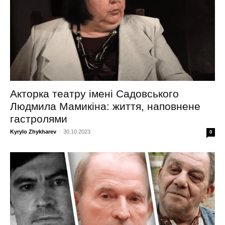
Акторка театру імені Садовського
Людмила Мамикіна: життя, наповнене
гастролями
Kyrylo Zhykharev
-
30.10.2023
0