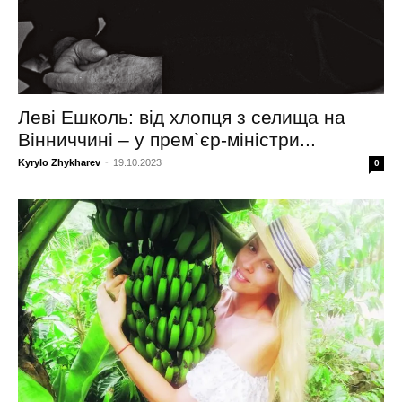
Леві Ешколь: від хлопця з селища на
Вінниччині – у прем`єр-міністри...
Kyrylo Zhykharev
-
19.10.2023
0