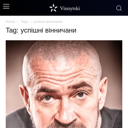
Vinnytski
Home
Tags
успішні вінничани
Tag: успішні вінничани