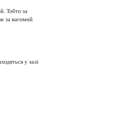
й. Тобто за
ож за вагомий
ходяться у залі