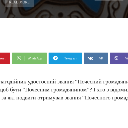
READ MORE
rest
WhatsApp
Telegram
VK
Vi
благодійник удостоєний звання “Почесний громадян
щоб бути “Почесним громадянином”? І хто з відом
і за які подвиги отримував звання “Почесного гром