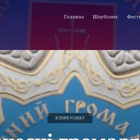
Головна
Шоубізнес
Фест
ІСТОРІЇ УСПІХУ