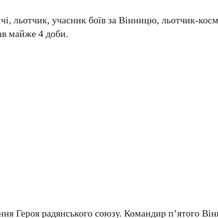
чі, льотчик, учасник боїв за Вінницю, льотчик-косм
вав майже 4 доби.
ння Героя радянського союзу. Командир п’ятого Ві