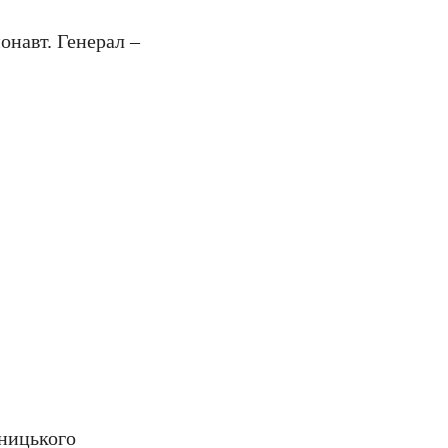
онавт. Генерал –
нницького