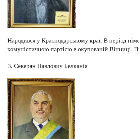
Народився у Краснодарському краї. В період німе
комуністичною партією в окупованій Вінниці. П
Северян Павлович Белканія