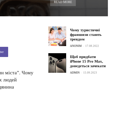
READ MORE
Чому туристичні
франшизи стають
трендом
ANONIM
-
17.08.2022
ber
Щоб придбати
iPhone 15 Pro Max,
доведеться зачекати
ин міста”. Чому
ADMIN
-
15.09.2023
их людей
адянина