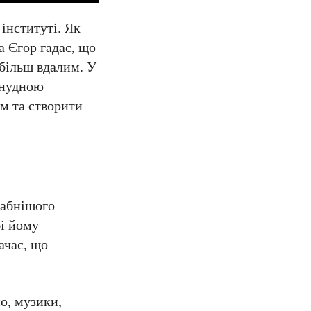
інституті. Як
а Єгор гадає, що
 більш вдалим. У
 нудною
ом та створити
табнішого
бі йому
ачає, що
но, музики,