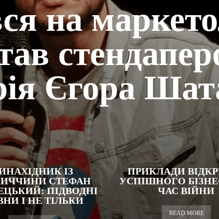
ся на маркето
став стендапер
рія Єгора Ша
ИНАХІДНИК ІЗ
ПРИКЛАДИ ВІДКР
НИЧЧИНИ СТЕФАН
УСПІШНОГО БІЗНЕ
ЕЦЬКИЙ: ПІДВОДНІ
ЧАС ВІЙНИ
НИ І НЕ ТІЛЬКИ
READ MORE