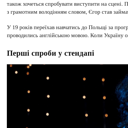
також хочеться спробувати виступити на сцені. 
з грамотним володінням словом, Єгор став займа
У 19 років переїхав навчатись до Польщі за прог
проводились англійською мовою. Коли Україну о
Перші спроби у стендапі