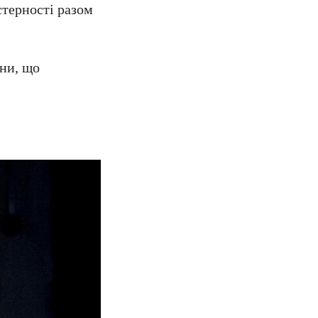
стерності разом
они, що