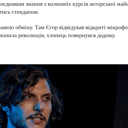
Поєднавши знання з колишніх курсів акторської май
тись стендапом.
рамою обміну. Там Єгор відвідував відкриті мікроф
хопила революція, хлопець повернувся додому.