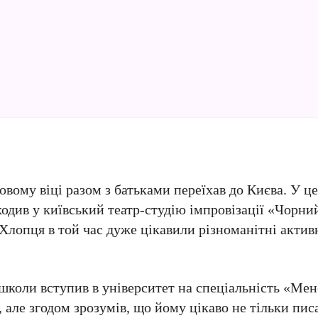
вому віці разом з батьками переїхав до Києва. У це
одив у київський театр-студію імпровізації «Чорний
 Хлопця в той час дуже цікавили різноманітні актив
 школи вступив в університет на спеціальність «Ме
але згодом зрозумів, що йому цікаво не тільки писа