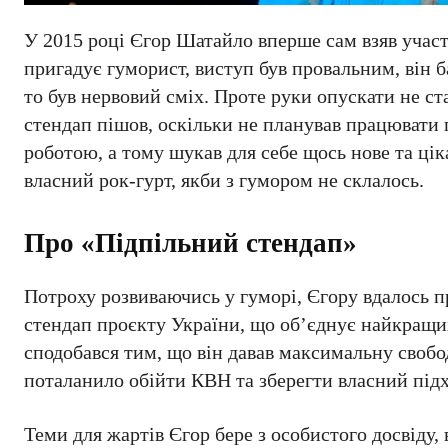
У 2015 році Єгор Шатайло вперше сам взяв участ
пригадує гуморист, виступ був провальним, він б
то був нервовий сміх. Проте руки опускати не ст
стендап пішов, оскільки не планував працювати
роботою, а тому шукав для себе щось нове та цік
власний рок-гурт, якби з гумором не склалось.
Про «Підпільний стендап»
Потроху розвиваючись у гуморі, Єгору вдалось 
стендап проєкту України, що об’єднує найкращих
сподобався тим, що він давав максимальну свобод
поталанило обійти КВН та зберегти власний підх
Теми для жартів Єгор бере з особистого досвіду,