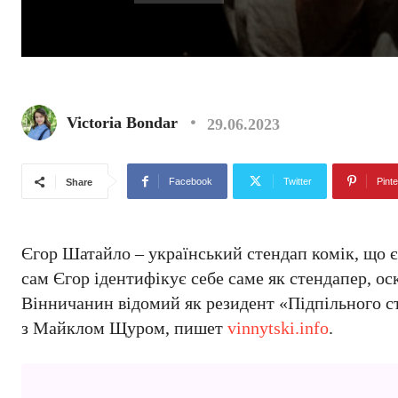
Victoria Bondar
29.06.2023
Facebook
Twitter
Pinte
Share
Єгор Шатайло – український стендап комік, що є
сам Єгор ідентифікує себе саме як стендапер, ос
Вінничанин відомий як резидент «Підпільного с
з Майклом Щуром, пишет
vinnytski.info
.