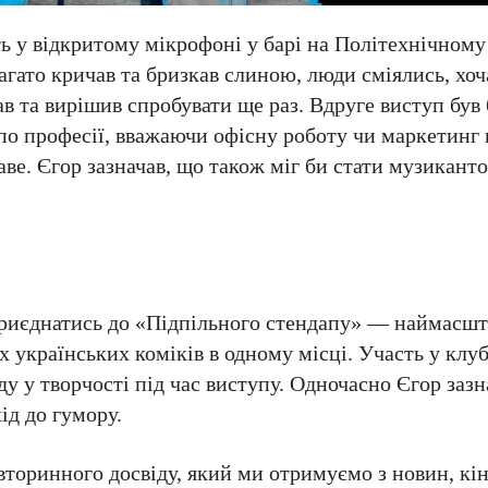
ь у відкритому мікрофоні у барі на Політехнічному 
агато кричав та бризкав слиною, люди сміялись, хоч
ав та вирішив спробувати ще раз. Вдруге виступ був
 по професії, вважаючи офісну роботу чи маркетинг
аве. Єгор зазначав, що також міг би стати музикант
приєднатись до «Підпільного стендапу» — наймасш
 українських коміків в одному місці. Участь у клу
у у творчості під час виступу. Одночасно Єгор зазн
ід до гумору.
 вторинного досвіду, який ми отримуємо з новин, кі