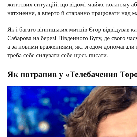
життєвих ситуацій, що відомі майже кожному або
натхнення, а вперто й старанно працювати над м
Як і багато вінницьких митців Єгор відвідував 
Сабарова на березі Південного Бугу, де свого ча
а за новими враженнями, які згодом допомагали 
треба себе силувати себе щось писати.
Як потрапив у «Телебачення Тор