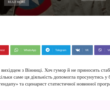
READ MORE
rest
WhatsApp
Telegram
VK
Vi
 вихідцем з Вінниці. Хоч гумор й не приносить стаб
кільки саме ця діяльність допомогла просунутись у 
тендапу» та сценарист статистичної новинної прог