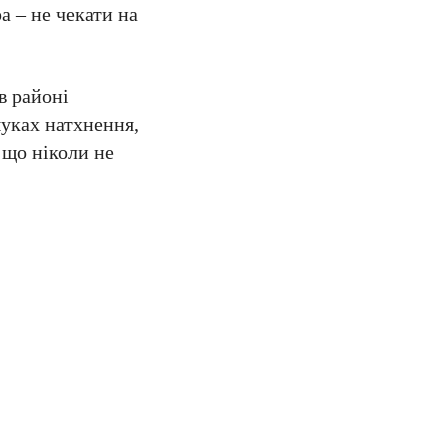
а – не чекати на
в районі
шуках натхнення,
 що ніколи не