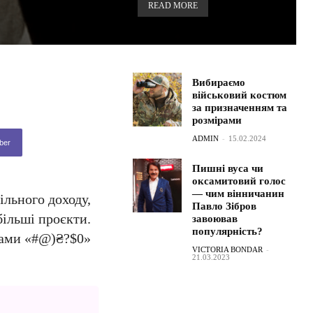
READ MORE
Вибираємо
військовий костюм
за призначенням та
розмірами
ADMIN
-
15.02.2024
ber
Пишні вуса чи
оксамитовий голос
— чим вінничанин
ільного доходу,
Павло Зібров
більші проєкти.
завоював
популярність?
рами «#@)₴?$0»
VICTORIA BONDAR
-
21.03.2023