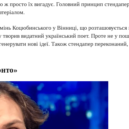
 ж просто їх вигадує. Головний принцип стендапер
атеріалом.
камінь Коцюбинського у Вінниці, що розташовується 
су творив видатний український поет. Проте не у по
генерувати нові ідеї. Також стендапер переконаний,
онто»