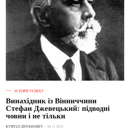
ІСТОРІЇ УСПІХУ
Винахідник із Вінниччини
Стефан Джевецький: підводні
човни і не тільки
KYRYLO ZHYKHAREV
-
06.11.2024