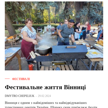
ФЕСТИВАЛІ
Фестивальне життя Вінниці
DMYTRO CHEPELIUK
-
29.02.2024
Вінниця є одним з найвідоміших та найвідвідуваніших
туристичних центрів України. Щороку сюди приїжджає безліч