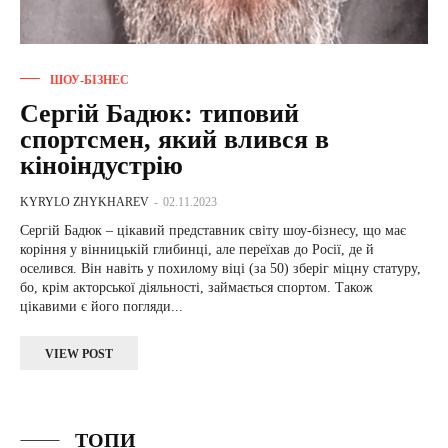
ШОУ-БІЗНЕС
Сергій Бадюк: типовий
спортсмен, який влився в
кіноіндустрію
KYRYLO ZHYKHAREV
-
02.11.2023
Сергій Бадюк – цікавий представник світу шоу-бізнесу, що має
коріння у вінницькій глибинці, але переїхав до Росії, де й
оселився. Він навіть у похилому віці (за 50) зберіг міцну статуру,
бо, крім акторської діяльності, займається спортом. Також
цікавими є його погляди...
VIEW POST
ТОПИ