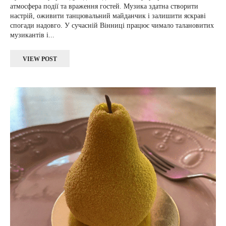
атмосфера події та враження гостей. Музика здатна створити
настрій, оживити танцювальний майданчик і залишити яскраві
спогади надовго. У сучасній Вінниці працює чимало талановитих
музикантів і...
VIEW POST