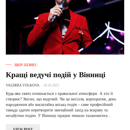
ШОУ-БІЗНЕС
Кращі ведучі подій у Вінниці
VALERIIA VOLKOVA
-
10.10.2025
Будь-яке свято починається з правильної атмосфери. А хто її
створює? Звісно, що ведучий. Чи це весілля, корпоратив, день
народження або масштабна міська подія – саме професійний
тамада здатен перетворити звичайний захід на яскраву та
незабутню подію. У Вінниці працює чимало талановитих...
VIEW POST