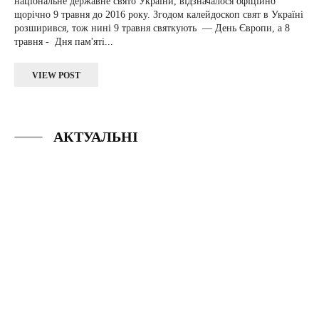
національне державне свято України, відзначалося офіційно
щорічно 9 травня до 2016 року. Згодом калейдоскоп свят в Україні
розширився, тож нині 9 травня святкують — День Європи, а 8
травня - Дня пам'яті...
VIEW POST
АКТУАЛЬНІ