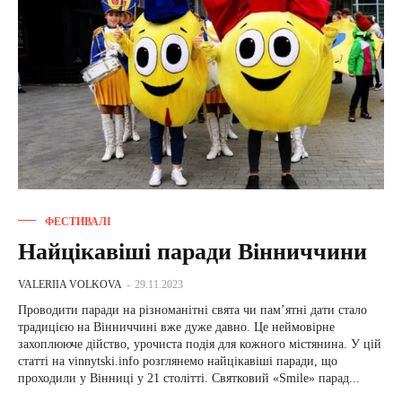
ФЕСТИВАЛІ
Найцікавіші паради Вінниччини
VALERIIA VOLKOVA
-
29.11.2023
Проводити паради на різноманітні свята чи пам’ятні дати стало
традицією на Вінниччині вже дуже давно. Це неймовірне
захоплююче дійство, урочиста подія для кожного містянина. У цій
статті на vinnytski.info розглянемо найцікавіші паради, що
проходили у Вінниці у 21 столітті. Святковий «Smile» пaрaд...