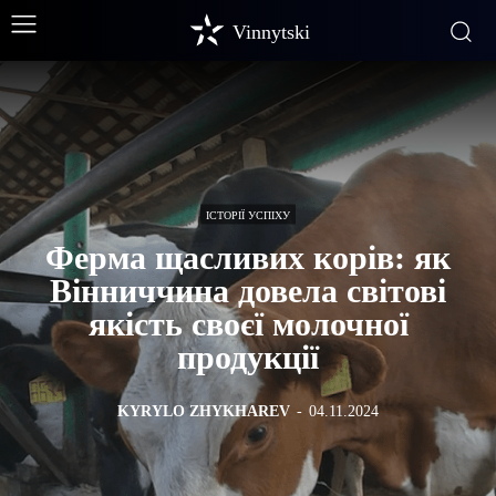
Vinnytski
ІСТОРІЇ УСПІХУ
Ферма щасливих корів: як
Вінниччина довела світові
якість своєї молочної
продукції
KYRYLO ZHYKHAREV
-
04.11.2024