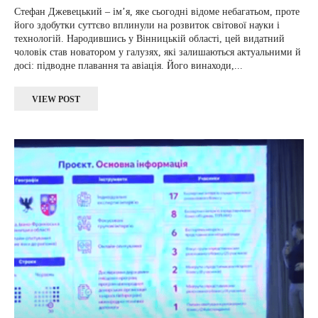
Стефан Джевецький – ім’я, яке сьогодні відоме небагатьом, проте
його здобутки суттєво вплинули на розвиток світової науки і
технологій. Народившись у Вінницькій області, цей видатний
чоловік став новатором у галузях, які залишаються актуальними й
досі: підводне плавання та авіація. Його винаходи,...
VIEW POST