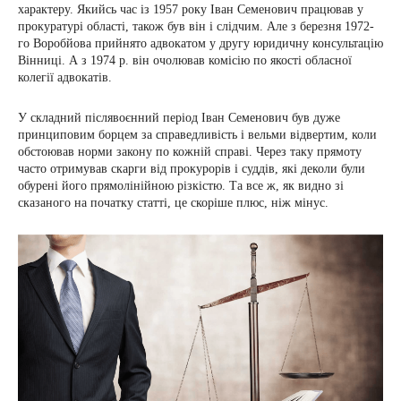
характеру. Якийсь час із 1957 року Іван Семенович працював у
прокуратурі області, також був він і слідчим. Але з березня 1972-
го Воробйова прийнято адвокатом у другу юридичну консультацію
Вінниці. А з 1974 р. він очолював комісію по якості обласної
колегії адвокатів.
У складний післявоєнний період Іван Семенович був дуже
принциповим борцем за справедливість і вельми відвертим, коли
обстоював норми закону по кожній справі. Через таку прямоту
часто отримував скарги від прокурорів і суддів, які деколи були
обурені його прямолінійною різкістю. Та все ж, як видно зі
сказаного на початку статті, це скоріше плюс, ніж мінус.