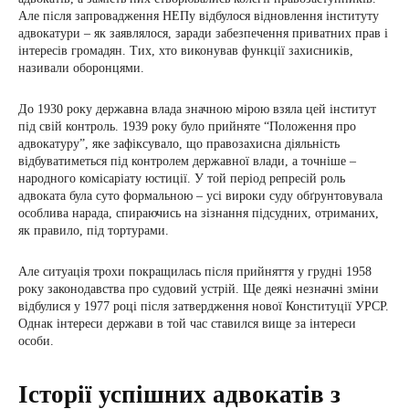
Але після запровадження НЕПу відбулося відновлення інституту
адвокатури – як заявлялося, заради забезпечення приватних прав і
інтересів громадян. Тих, хто виконував функції захисників,
називали оборонцями.
До 1930 року державна влада значною мірою взяла цей інститут
під свій контроль. 1939 року було прийняте “Положення про
адвокатуру”, яке зафіксувало, що правозахисна діяльність
відбуватиметься під контролем державної влади, а точніше –
народного комісаріату юстиції. У той період репресій роль
адвоката була суто формальною – усі вироки суду обґрунтовувала
особлива нарада, спираючись на зізнання підсудних, отриманих,
як правило, під тортурами.
Але ситуація трохи покращилась після прийняття у грудні 1958
року законодавства про судовий устрій. Ще деякі незначні зміни
відбулися у 1977 році після затвердження нової Конституції УРСР.
Однак інтереси держави в той час ставился вище за інтереси
особи.
Історії успішних адвокатів з