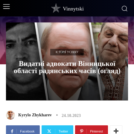
Vinnytski
ІСТОРІЇ УСПІХУ
Видатні адвокати Вінницької
області радянських часів (огляд)
Kyrylo Zhykharev
24.10.2023
Facebook
Twitter
Pinterest