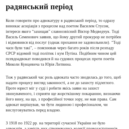
радянський період
Коли говорити про адвокатуру в радянський період, то одразу
виникає асоціація з процесом над поетом Василем Стусом,
інтереси якого “захищав” славнозвісний Віктор Медведчук. Тоді
Василь Семенович заявив, що йому другий прокурор не потрібен
і відмовився від послуг (однак прохання не задовольнили). “Тоді
часи були такі”, – пояснював через багато років після розпаду
СРСР відомий тоді політик і кум Путіна. Подібним чином цей
псевдоадвокат поводився й на судових процесах проти поетів
Миколи Кунцевича та Юрія Литвина.
Тож у радянський час роль адвоката часто зводилась до того, щоб
надати процесу вигляд законності, а не до захисту підлеглого.
Проте юрист міг у суді і робити якісь заяви на захист
звинуваченого, і сприяти ще жорсткішому покаранню, визнаючи
його вину, на що, з професійної точки зору, не мав права. Сам
адвокат вирішував, чи бути людиною і професіоналом, чи
вислуговуватись перед владою.
З 1918 по 1922 рр. на території сучасної України не було
адвокатів, а замість них створювались колегії правозаступників.