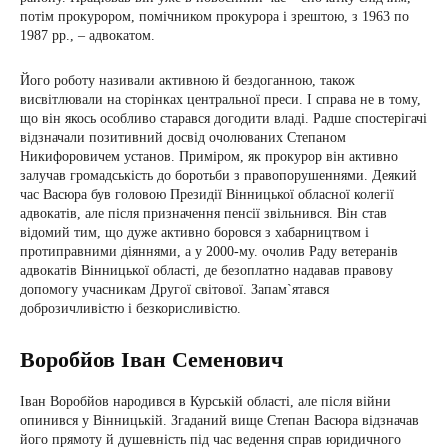
потім прокурором, помічником прокурора і зрештою, з 1963 по
1987 рр., – адвокатом.
Його роботу називали активною й бездоганною, також
висвітлювали на сторінках центральної преси. І справа не в тому,
що він якось особливо старався догодити владі. Радше спостерігачі
відзначали позитивний досвід очолюваних Степаном
Никифоровичем установ. Приміром, як прокурор він активно
залучав громадськість до боротьби з правопорушеннями. Деякий
час Васюра був головою Президії Вінницької обласної колегії
адвокатів, але після призначення пенсії звільнився. Він став
відомий тим, що дуже активно боровся з хабарництвом і
протиправними діяннями, а у 2000-му. очолив Раду ветеранів
адвокатів Вінницької області, де безоплатно надавав правову
допомогу учасникам Другої світової. Запам`ятався
доброзичливістю і безкорисливістю.
Воробйов Іван Семенович
Іван Воробйов народився в Курській області, але після війни
опинився у Вінницькій. Згаданий вище Степан Васюра відзначав
його прямоту й душевність під час ведення справ юридичного