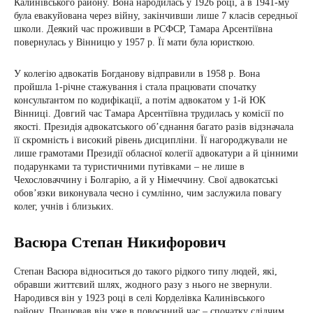
Калинівського району. Вона народилась у 1926 році, а в 1941-му
була евакуйована через війну, закінчивши лише 7 класів середньої
школи. Деякий час проживши в РСФСР, Тамара Арсентіївна
повернулась у Вінницю у 1957 р. Її мати була юристкою.
У колегію адвокатів Богданову відправили в 1958 р. Вона
пройшла 1-річне стажування і стала працювати спочатку
консультантом по кодифікації, а потім адвокатом у 1-й ЮК
Вінниці. Довгий час Тамара Арсентіївна трудилась у комісії по
якості. Президія адвокатського об’єднання багато разів відзначала
її скромність і високий рівень дисципліни. Її нагороджували не
лише грамотами Президії обласної колегії адвокатури а й цінними
подарунками та туристичними путівками – не лише в
Чехословаччину і Болгарію, а й у Німеччину. Свої адвокатські
обов’язки виконувала чесно і сумлінно, чим заслужила повагу
колег, учнів і близьких.
Васюра Степан Никифорович
Степан Васюра відноситься до такого рідкого типу людей, які,
обравши життєвий шлях, жодного разу з нього не звернули.
Народився він у 1923 році в селі Корделівка Калинівського
району. Працював він уже в повоєнний час – спочатку слідчим,