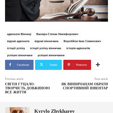
адвокати Вінниці
Васюра Степан Никифорович
відомі адвокати
відомі вінничани
Воробйов Іван Семенович
історії успіху
історії успіху вінничан
історія адвокатів
успішні вінничани
успішні вінничанки
Facebook
Twitter
Pinterest
Previous article
Next article
ЄВГЕН ГУЦАЛО:
ЯК ВІННИЧАНАМ ОБРАТИ
ТВОРЧІСТЬ ДОВЖИНОЮ
СПОРТИВНИЙ ІНВЕНТАР
ВСЕ ЖИТТЯ
Kyrylo Zhykharev