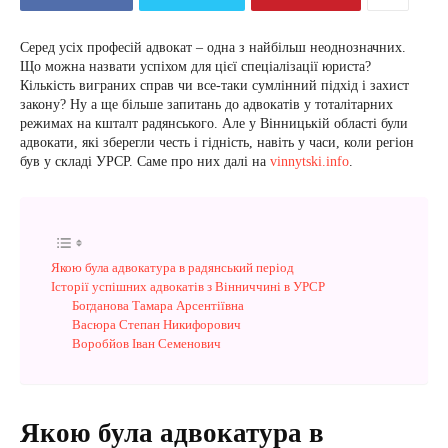
Серед усіх професій адвокат – одна з найбільш неоднозначних.
Що можна назвати успіхом для цієї спеціалізації юриста?
Кількість виграних справ чи все-таки сумлінний підхід і захист
закону? Ну а ще більше запитань до адвокатів у тоталітарних
режимах на кшталт радянського. Але у Вінницькій області були
адвокати, які зберегли честь і гідність, навіть у часи, коли регіон
був у складі УРСР. Саме про них далі на
vinnytski.info
.
Якою була адвокатура в радянський період
Історії успішних адвокатів з Вінниччині в УРСР
Богданова Тамара Арсентіївна
Васюра Степан Никифорович
Воробйов Іван Семенович
Якою була адвокатура в