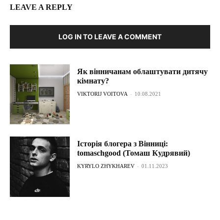
LEAVE A REPLY
LOG IN TO LEAVE A COMMENT
Як вінничанам облаштувати дитячу
кімнату?
VIKTORIJ VOITOVA
-
10.08.2021
Історія блогера з Вінниці:
tomaschgood (Томаш Кудрявий)
KYRYLO ZHYKHAREV
-
01.11.2023