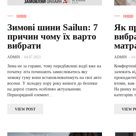
ІНШЕ
ІНШЕ
Зимові шини Sailun: 7
Як п
причин чому їх варто
вибр
вибрати
матр
ADMIN
-
04.07.2023
ADMIN
-
14
Зима не за горами, тому передбачливі водії вже на
Комфортний
початку літа починають замислюватись яку
залежить ві
зимову гуму вони встановлюватимуть на свої авто
прокидаєтес
восени. У холодну пору року вимоги до безпеки
втоми, вам 
на дорозі стають особливо актуальними.
На ринку во
Першорядний елемент...
категоріях т
VIEW POST
VIEW P