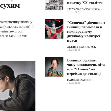
початку ХХ століття
 сухим
TATYANA TSYTSYURSKA
-
16.01.2023
характеристику тютюну
“Сонячна” дівчинка з
а (кількість патоки). І
Вінниці перемогла в
тупінь вологості
міжнародному
дитячому конкурсі
все ж таки, не так
краси
ANDREY LAVRENYUK
-
15.05.2019
Вінниця рідніше:
чому виконавець хіта
про “Оленів” не
переїхав до столиці
DARIA KOZACHUK
-
12.05.2020