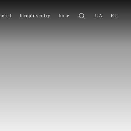
ивалі
Історії успіху
Інше
UA
RU