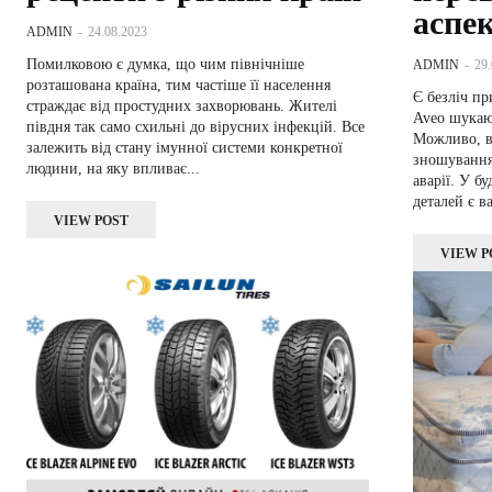
аспе
ADMIN
-
24.08.2023
Помилковою є думка, що чим північніше
ADMIN
-
29
розташована країна, тим частіше її населення
Є безліч пр
страждає від простудних захворювань. Жителі
Aveo шукают
півдня так само схильні до вірусних інфекцій. Все
Можливо, ва
залежить від стану імунної системи конкретної
зношування
людини, на яку впливає...
аварії. У б
деталей є в
VIEW POST
VIEW P