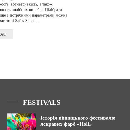
ость, вогнетривкість, а також
ность подібних виробів. Підібрати
вище з потрібними параметрами можна
агазині Safes-Shop,...
OST
FESTIVALS
Історія вінницького фестивалю
яскравих фарб «Holi»