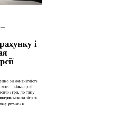
–
рахунку і
ня
рсії
зино різноманітність
лося в кілька разів.
асичні гри, по типу
окерок можна зіграти
ному режимі в