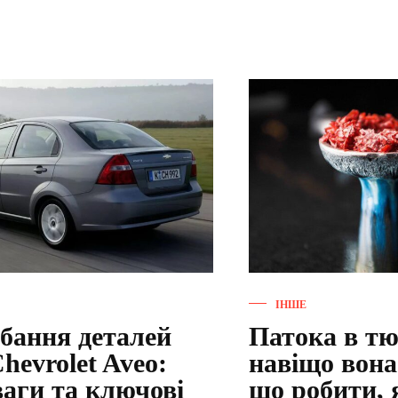
ІНШЕ
бання деталей
Патока в тю
hevrolet Aveo:
навіщо вона
ваги та ключові
що робити,