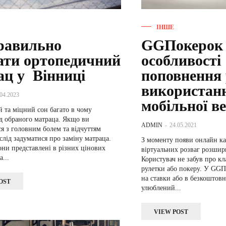
ІНШЕ
равильно
GGПокерок 
ати ортопедичний
особливості
ац у Вінниці
поповнення 
використан
.04.2023
мобільної ве
 та міцний сон багато в чому
д обраного матраца. Якщо ви
ADMIN
-
24.05.2021
я з головним болем та відчуттям
слід задуматися про заміну матраца.
З моменту появи онлайн ка
ни представлені в різних цінових
віртуальних розваг розшири
а...
Користувач не забув про кл
рулетки або покеру. У GGП
на ставки або в безкоштов
OST
улюблений...
VIEW POST