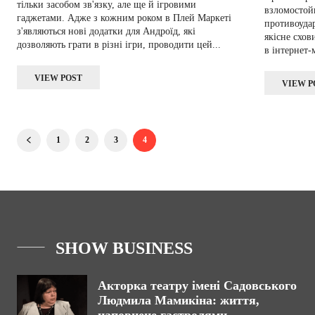
тільки засобом зв'язку, але ще й ігровими
взломостойк
гаджетами. Адже з кожним роком в Плей Маркеті
противоудар
з'являються нові додатки для Андроїд, які
якісне схо
дозволяють грати в різні ігри, проводити цей...
в інтернет-м
VIEW POST
VIEW P
1
2
3
4
SHOW BUSINESS
Акторка театру імені Садовського
Людмила Мамикіна: життя,
наповнене гастролями