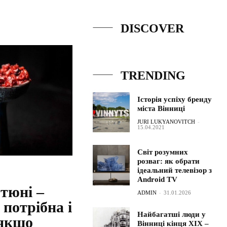
DISCOVER
TRENDING
Історія успіху бренду
міста Вінниці
JURI LUKYANOVITCH
-
15.04.2021
Світ розумних
розваг: як обрати
ідеальний телевізор з
Android TV
тюні –
ADMIN
-
31.01.2026
 потрібна і
Найбагатші люди у
 якщо
Вінниці кінця ХІХ –