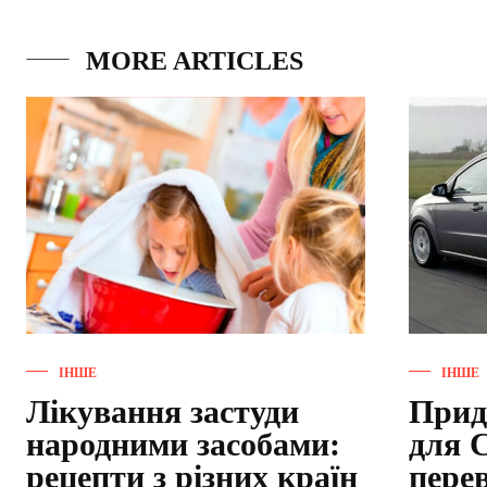
MORE ARTICLES
ІНШЕ
ІНШЕ
Лікування застуди
Прид
народними засобами:
для C
рецепти з різних країн
пере