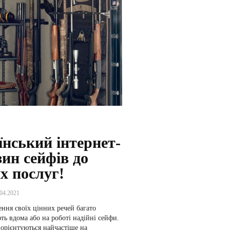
їнський інтернет-
ин сейфів до
х послуг!
.04.2021
ння своїх цінних речей багато
ь вдома або на роботі надійні сейфи.
орієнтуються найчастіше на