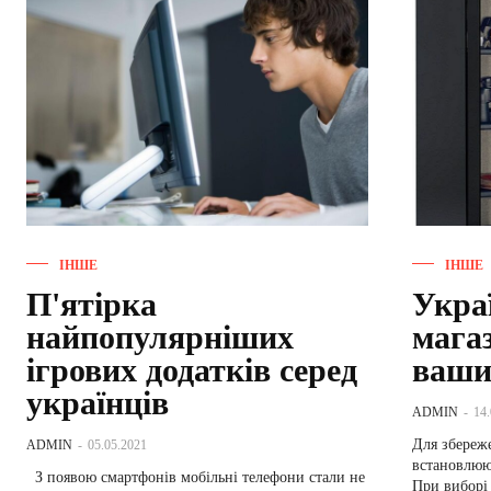
ІНШЕ
ІНШЕ
П'ятірка
Укра
найпопулярніших
магаз
ігрових додатків серед
ваши
українців
ADMIN
-
14
Для збереже
ADMIN
-
05.05.2021
встановлюют
З появою смартфонів мобільні телефони стали не
При виборі 