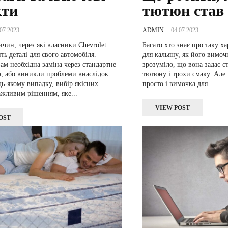
кти
тютюн став
.07.2023
ADMIN
-
04.07.2023
ичин, через які власники Chevrolet
Багато хто знає про таку 
ь деталі для свого автомобіля.
для кальяну, як його вимочк
м необхідна заміна через стандартне
зрозуміло, що вона задає с
, або виникли проблеми внаслідок
тютюну і трохи смаку. Але 
удь-якому випадку, вибір якісних
просто і вимочка для...
ажливим рішенням, яке...
VIEW POST
OST