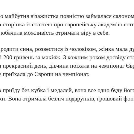
що майбутня візажистка повністю займалася салоном
 сторінка із статтею про європейську академію ест
 побачила можливість отримати віру в себе.
родити сина, розвестися із чоловіком, жінка мала 
 200 гривень за макіяж. З кожним роком досвіду ст
ин прекрасний день, дівчина поїхала на чемпіонат Єв
у приїхала до Європи на чемпіонат.
о приїду без кубка і медалей, вона все одно буду йо
ки. Вона отримала безліч подарунків, грошовий фон