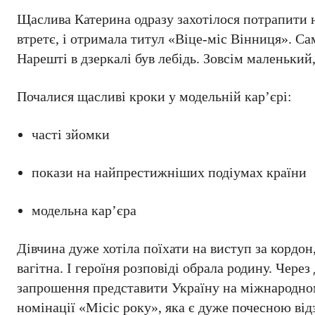
Щаслива Катерина одразу захотілося потрапити 
втретє, і отримала титул «Віце-міс Вінниця». Сам
Нарешті в дзеркалі був лебідь. Зовсім маленький,
Почалися щасливі кроки у модельній кар’єрі:
часті зйомки
покази на найпрестижніших подіумах країни
модельна кар’єра
Дівчина дуже хотіла поїхати на виступ за кордон,
вагітна. І героїня розповіді обрала родину. Чере
запрошення представити Україну на міжнародному
номінації «Місіс року», яка є дуже почесною ві