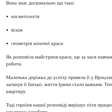
Вона знає досконально що таке:
косметологія
візаж
геометрія жіночої краси
Як розповіла майстриня краси, ще за часи навчан
роботи.
Маленька доріжка до успіху привела її у Вроцлав
загинув її батько. життя Ірини стало важким. Те
квартиру.
Тоді героїня нашої розповіді вирішує піти працюв
хоч трохи заробити.