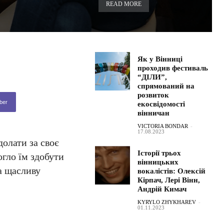
READ MORE
Як у Вінниці
проходив фестиваль
“ДІЛИ”,
спрямований на
розвиток
ber
екосвідомості
вінничан
VICTORIA BONDAR
-
17.08.2023
долати за своє
Історії трьох
огло їм здобути
вінницьких
на щасливу
вокалістів: Олексій
Кірпач, Лері Вінн,
Андрій Кимач
KYRYLO ZHYKHAREV
-
01.11.2023