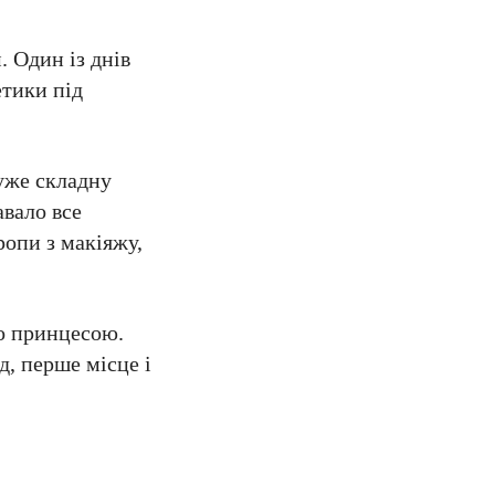
. Один із днів
етики під
дуже складну
авало все
ропи з макіяжу,
го принцесою.
д, перше місце і