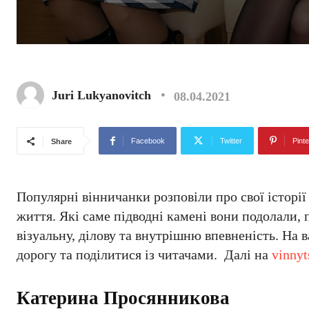
Juri Lukyanovitch
08.04.2021
Facebook
Twitter
Pinte
Share
Популярні вінничанки розповіли про свої історії
життя. Які саме підводні камені вони подолали,
візуальну, ділову та внутрішню впевненість. На в
дорогу та поділитися із читачами. Далі на
vinnyt
Катерина Просянникова