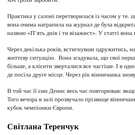
Практика у салоні перетворилася із часом у те. 
вона очима натрапила на журнал де була відкрита
назвою «П’ять днів і ти візажист». У статті вона
Через декілька років, встигнувши одружитись, на
життєву ситуацію. Вона згадувала, що свої перші
більше, а клієнти зверталися все частіше. І в од
де посіла друге місце. Через рік вінничанка знов
В той час її син Денис весь час повторював: якщ
Того вечора в залі прозвучало прізвище вінничан
кубок чемпіонки Європи.
Світлана Теренчук