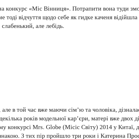
на конкурс «Міс Вінниця». Потрапити вона туди зм
е тоді відчуття щодо себе як гидке каченя відійшла 
 слабенький, але лебідь.
 але в той час вже маючи сім’ю та чоловіка, дізнал
з декілька років модельної кар’єри, матері вже двох 
 конкурсі Mrs. Globe (Місіс Світу) 2014 у Китаї, 
дзнакою. З тих пір пройшло три роки і Катерина Про