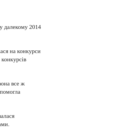
 у далекому 2014
лася на конкурси
х конкурсів
вона все ж
опомогла
валася
ами.