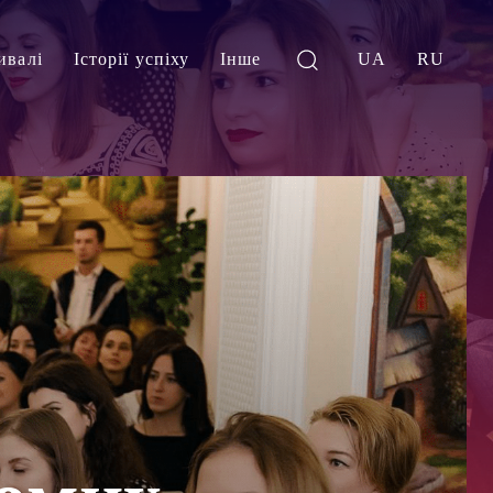
ивалі
Історії успіху
Інше
UA
RU