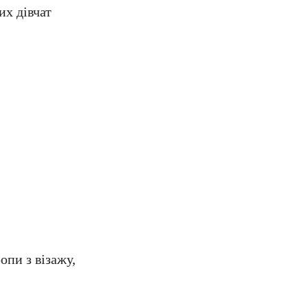
их дівчат
опи з візажу,