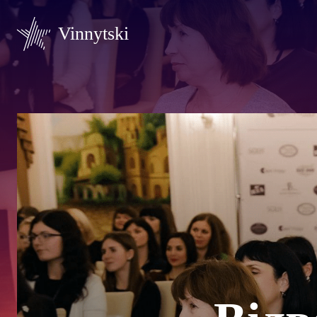
Vinnytski