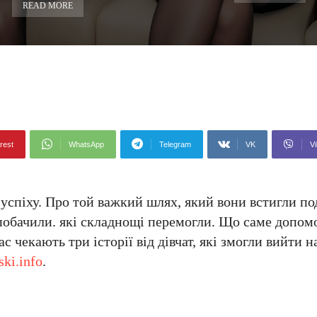
READ MORE
rest
WhatsApp
Telegram
VK
Vi
 успіху. Про той важкий шлях, який вони встигли по
 побачили. які складнощі перемогли. Що саме допом
ас чекають три історії від дівчат, які змогли вийти 
ski.info
.