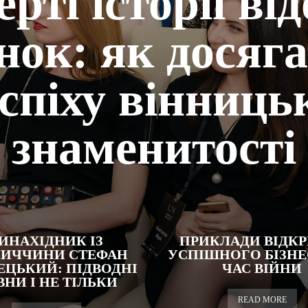
ерті історії ві
нок: як досяг
спіху вінниць
знаменитості
ИНАХІДНИК ІЗ
ПРИКЛАДИ ВІДКР
НИЧЧИНИ СТЕФАН
УСПІШНОГО БІЗНЕ
ЕЦЬКИЙ: ПІДВОДНІ
ЧАС ВІЙНИ
НИ І НЕ ТІЛЬКИ
READ MORE