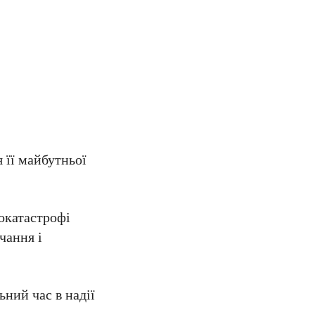
 її майбутньої
токатастрофі
чання і
ьний час в надії