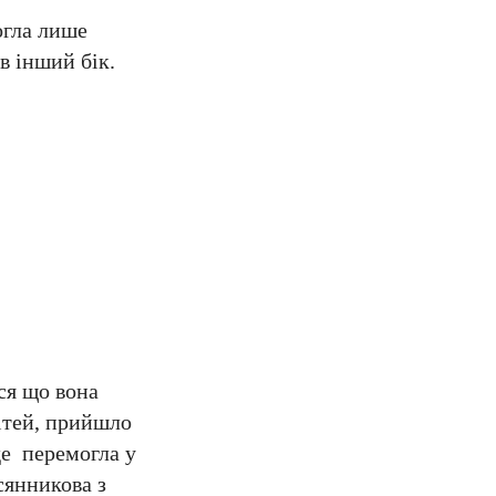
огла лише
в інший бік.
ася що вона
дітей, прийшло
де перемогла у
сянникова з