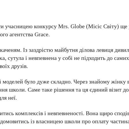
ати учасницею конкурсу Mrs. Globe (Місіс Світу) ще
ого агентства Grace.
 каченям. Із заздрістю майбутня ділова левиця диви
ока, сутула і невпевнена у собі не підходить до сами
воїх друзів.
 моделей було дуже складно. Через знайому жінку 
ння школи. Саме таке рішення та ця єдиний візит д
для неї.
тись комплексів і невпевненості. Вона щиро споді
а домовитись із власницею школи про оплату частин