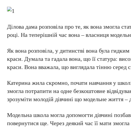
Ділова дама розповіла про те, як вона змогла ст
році. На теперішній час вона – власниця модельн
Як вона розповіла, у дитинстві вона була гидким
краси. Думала та гадала вона, що її статура: вис
краси. Вона вважала, що виглядала тінню серед с
Катерина жила скромно, почати навчання у школі
змогла потрапити на одне безкоштовне відвідува
зрозуміти молодій дівчині що модельне життя – 
Модельна школа могла допомогти дівчині позбави
повернутися ще. Через деякий час її мати змогл