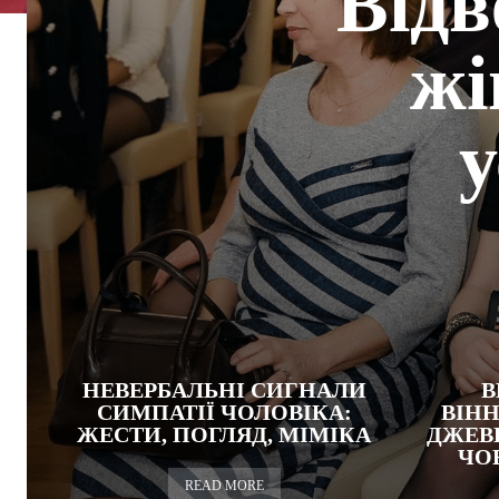
Відв
жі
у
НЕВЕРБАЛЬНІ СИГНАЛИ
В
СИМПАТІЇ ЧОЛОВІКА:
ВІН
ЖЕСТИ, ПОГЛЯД, МІМІКА
ДЖЕВ
ЧОВ
READ MORE