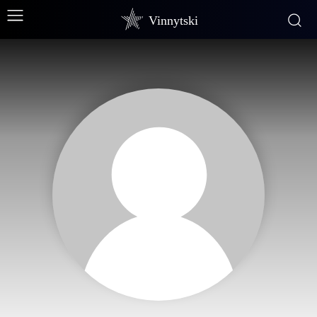
Vinnytski