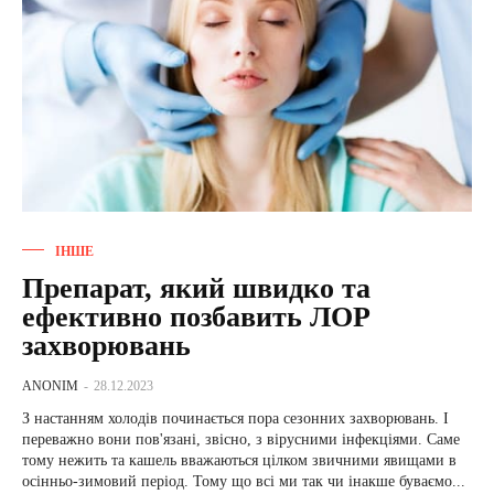
ІНШЕ
Препарат, який швидко та
ефективно позбавить ЛОР
захворювань
ANONIM
-
28.12.2023
З настанням холодів починається пора сезонних захворювань. І
переважно вони пов'язані, звісно, ​​з вірусними інфекціями. Саме
тому нежить та кашель вважаються цілком звичними явищами в
осінньо-зимовий період. Тому що всі ми так чи інакше буваємо...