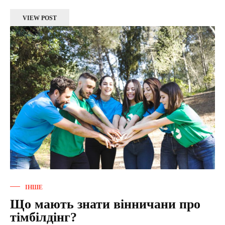
VIEW POST
ІНШЕ
Що мають знати вінничани про
тімбілдінг?