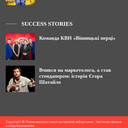
SUCCESS STORIES
Команда КВН «Вінницькі перці»
Вчився на маркетолога, а став
стендапером: історія Єгора
Шатайло
Copyright © Повне використання матеріалів заборонено. Частково можна
з гіперпосиланням.