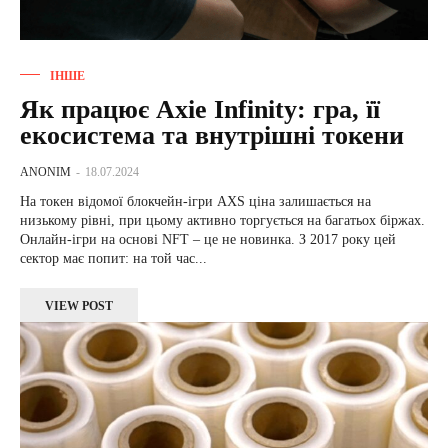
ІНШЕ
Як працює Axie Infinity: гра, її
екосистема та внутрішні токени
ANONIM
-
18.07.2024
На токен відомої блокчейн-ігри AXS ціна залишається на
низькому рівні, при цьому активно торгується на багатьох біржах.
Онлайн-ігри на основі NFT – це не новинка. З 2017 року цей
сектор має попит: на той час...
VIEW POST