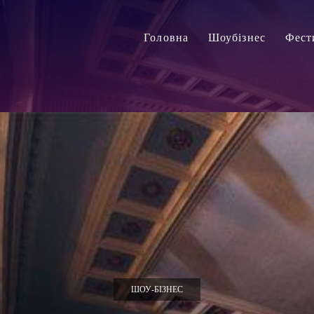
Головна
Шоубізнес
Фест
ШОУ-БІЗНЕС