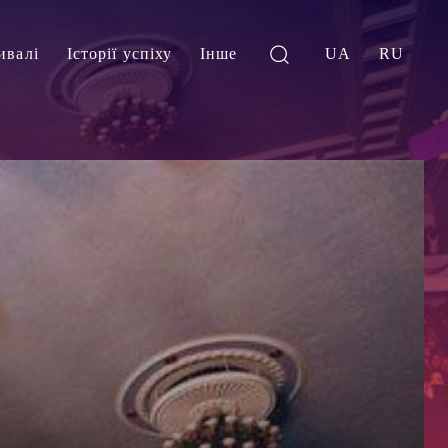
ивалі
Історії успіху
Інше
UA
RU