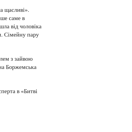
а щасливі».
рше саме в
шла від чоловіка
м. Сімейну пару
блем з зайвою
ина Боржемська
сперта в «Битві