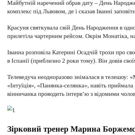
Майбутній наречений обрав дату – День Народже
комплекс під Львовом, де і сказав Іванні заповітн
Красуня святкувала свій День Народження в одно
прилетіла чартерним рейсом. Окрім Монатіка, на 
Іванна розповіла Катерині Осадчій трохи про сво
в Іспанії (приблизно 2 роки тому). Він довів св
Телеведуча неодноразово знімалася в телешоу: «
«Інтуїція», «Панянка-селянка», навіть приймала 
вінничанка проводить інтерв’ю з відомими чоло
Зірковий тренер Марина Боржем