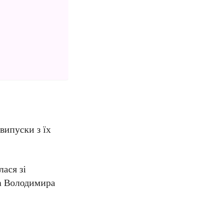
випуски з їх
ася зі
ра Володимира