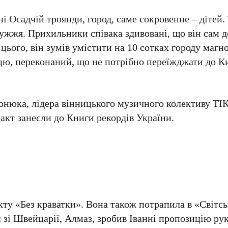
 Осадчій троянди, город, саме сокровенне – дітей.
ружжя. Прихильники співака здивовані, що він сам д
цього, він зумів умістити на 10 сотках городу магн
цю, переконаний, що не потрібно переїжджати до К
ронюка, лідера вінницького музичного колективу ТІК
факт занесли до Книги рекордів України.
кту «Без краватки». Вона також потрапила в «Світсь
зі Швейцарії, Алмаз, зробив Іванні пропозицію рук