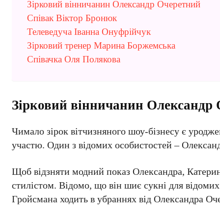
Зірковий вінничанин Олександр Очеретний
Співак Віктор Бронюк
Телеведуча Іванна Онуфрійчук
Зірковий тренер Марина Боржемська
Співачка Оля Полякова
Зірковий вінничанин Олександр
Чимало зірок вітчизняного шоу-бізнесу є уродже
участю. Один з відомих особистостей – Олексан
Щоб відзняти модний показ Олександра, Катерин
стилістом. Відомо, що він шиє сукні для відоми
Гройсмана ходить в убраннях від Олександра Оч