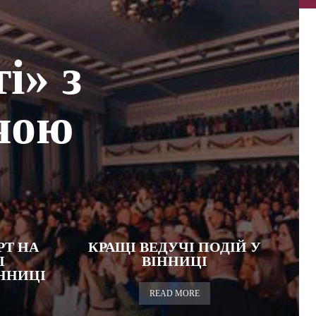
і» з
чою
РТ НА
КРАЩІ ВЕДУЧІ ПОДІЙ У
І
ВІННИЦІ
ННИЦІ
READ MORE