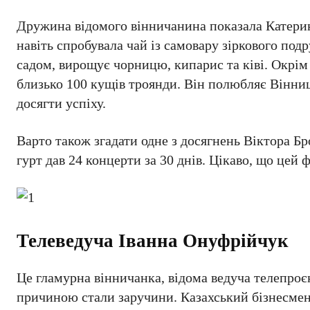
Дружина відомого вінничанина показала Катерині
навіть спробувала чай із самовару зіркового под
садом, вирощує чорницю, кипарис та ківі. Окрім 
близько 100 кущів троянди. Він полюбляє Вінни
досягти успіху.
Варто також згадати одне з досягнень Віктора Б
гурт дав 24 концерти за 30 днів. Цікаво, що цей 
Телеведуча Іванна Онуфрійчук
Це гламурна вінничанка, відома ведуча телепроє
причиною стали заручини. Казахський бізнесмен 