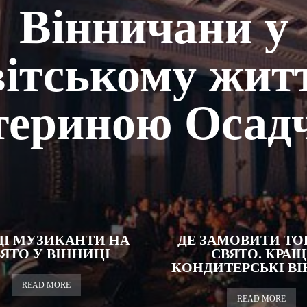
Вінничани у
ітському житт
териною Осад
І МУЗИКАНТИ НА
ДЕ ЗАМОВИТИ ТО
ЯТО У ВІННИЦІ
СВЯТО. КРАЩ
КОНДИТЕРСЬКІ ВІ
READ MORE
READ MORE