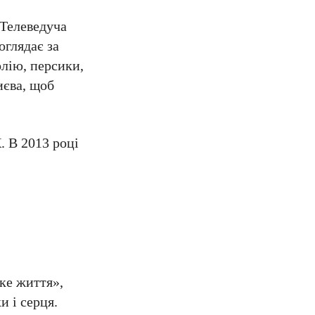
 Телеведуча
оглядає за
олію, персики,
иєва, щоб
. В 2013 році
ке життя»,
и і серця.