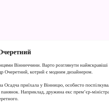
 Очеретний
нцями Вінниччини. Варто розглянути найяскравіші 
др Очеретний, котрий є модним дизайнером.
а Осадча приїхала у Вінницю, особисто поспілкувал
х панянок. Наприклад, дружина екс прем’єр-мініст
еретного.