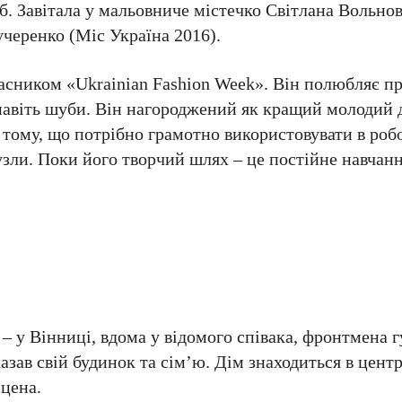
б. Завітала у мальовниче містечко Світлана Вольнов
учеренко (Міс Україна 2016).
асником «Ukrainian Fashion Week». Він полюбляє п
 навіть шуби. Він нагороджений як кращий молодий 
тому, що потрібно грамотно використовувати в робо
вузли. Поки його творчий шлях – це постійне навчанн
– у Вінниці, вдома у відомого співака, фронтмена г
азав свій будинок та сім’ю. Дім знаходиться в центр
сцена.