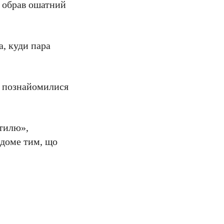
з обрав ошатний
а, куди пара
ни познайомилися
стилю»,
ідоме тим, що