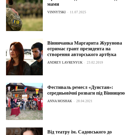
мами
VINNYTSKI
-
11.07.2025
Вінничанка Маргарита Журунова
отримає грант президента на
створення авторського артбука
ANDREY LAVRENYUK
-
23.02.2019
Фестиваль ремесл «Дунстан»:
середньовічні розваги під Вінницею
ANNA MOSHAK
-
28.04.2021
Від театру ім. Садовського до