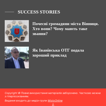
SUCCESS STORIES
Почесні громадяни міста Вінниця.
Хто вони? Чому мають таке
звання?
Як Іванівська ОТГ подала
хороший приклад
Copyright © Повне використання матеріалів заборонено. Частково можна
з гіперпосиланням.
Видання входить до медіа-групи
MistoOnline