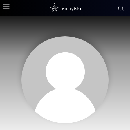
Vinnytski