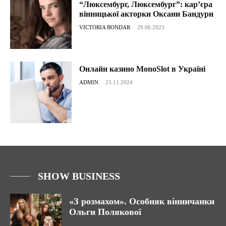
“Люксембург, Люксембург”: кар’єра
вінницької акторки Оксани Бандури
VICTORIA BONDAR
-
29.06.2023
Онлайн казино MonoSlot в Україні
ADMIN
-
25.11.2024
SHOW BUSINESS
«З розмахом». Особняк вінничанки
Ольги Полякової