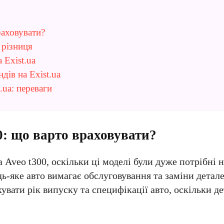
раховувати?
 різниця
 Exist.ua
дів на Exist.ua
.ua: переваги
0: що варто враховувати?
 Aveo t300, оскільки ці моделі були дуже потрібні 
дь-яке авто вимагає обслуговування та заміни детал
увати рік випуску та специфікації авто, оскільки д