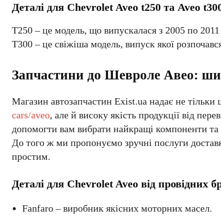
Деталі для Chevrolet Aveo t250 та Aveo t30
T250 – це модель, що випускалася з 2005 по 2011
T300 – це свіжіша модель, випуск якої розпочався
Запчастини до Шевроле Авео: шир
Магазин автозапчастин Exist.ua надає не тільк
cars/aveo
, але й високу якість продукції від пер
допомогти вам вибрати найкращі компоненти та ві
До того ж ми пропонуємо зручні послуги достав
простим.
Деталі для Chevrolet Aveo від провідних бр
Fanfaro – виробник якісних моторних масел.