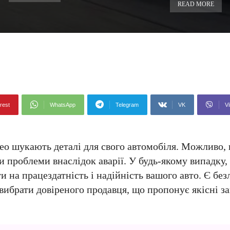
READ MORE
rest
WhatsApp
Telegram
VK
Vi
veo шукають деталі для свого автомобіля. Можливо,
 проблеми внаслідок аварії. У будь-якому випадку,
на працездатність і надійність вашого авто. Є безл
вибрати довіреного продавця, що пропонує якісні з