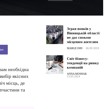
Зграя вовків у
Вінницькій області
не дає спокою
місцевим жителям
MARGE1989
-
06.09.2019
ber
Світ бізнесу:
тенденції на ринку
компаній
 вам необхідна
ANNA MOSHAK
-
 вибір якісних
13.03.2024
іч місць, де
апчастини та