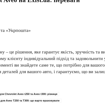
 Aveo на Exist.ua: переваги
 та «Укрпошта»
 – це рішення, яке гарантує якість, зручність та в
у клієнту індивідуальний підхід та задовольнити 
именті ви знайдете саме те, що потрібно для вашого
 деталей для вашого авто, і гарантуємо, що ви зал
для Chevrolet Aveo t250 та Aveo t300: різниця
для Aveo T250 та T300: що варто враховувати