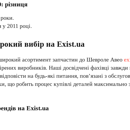
0: різниця
 роки.
 у 2011 році.
окий вибір на Exist.ua
и широкий асортимент запчастин до Шевроле Авео
ex
евірених виробників. Наші досвідчені фахівці завжди 
дповісти на будь-які питання, пов’язані з обслуго
ки, що робить процес купівлі деталей максимально 
ендів на Exist.ua