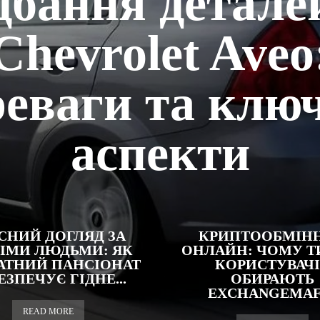
бання детале
Chevrolet Aveo
реваги та ключ
аспекти
СНИЙ ДОГЛЯД ЗА
КРИПТООБМІН
НІМИ ЛЮДЬМИ: ЯК
ОНЛАЙН: ЧОМУ Т
АТНИЙ ПАНСІОНАТ
КОРИСТУВАЧІ
ЕЗПЕЧУЄ ГІДНЕ...
ОБИРАЮТЬ
EXCHANGEMAF
READ MORE