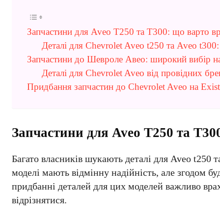
Запчастини для Aveo T250 та T300: що варто в
Деталі для Chevrolet Aveo t250 та Aveo t300:
Запчастини до Шевроле Авео: широкий вибір на
Деталі для Chevrolet Aveo від провідних брен
Придбання запчастин до Chevrolet Aveo на Exist
Запчастини для Aveo T250 та T30
Багато власників шукають деталі для Aveo t250 та
моделі мають відмінну надійність, але згодом бу
придбанні деталей для цих моделей важливо врах
відрізнятися.