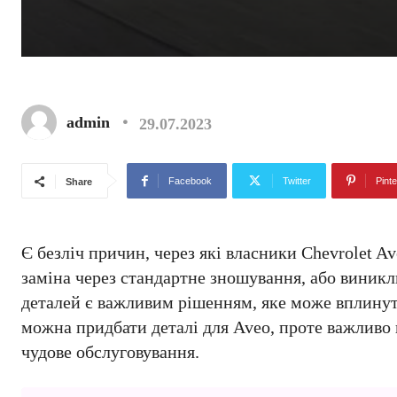
admin
29.07.2023
Facebook
Twitter
Pinte
Share
Є безліч причин, через які власники Chevrolet A
заміна через стандартне зношування, або виникли
деталей є важливим рішенням, яке може вплинути 
можна придбати деталі для Aveo, проте важливо 
чудове обслуговування.