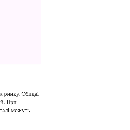
на ринку. Обидві
ей. При
еталі можуть