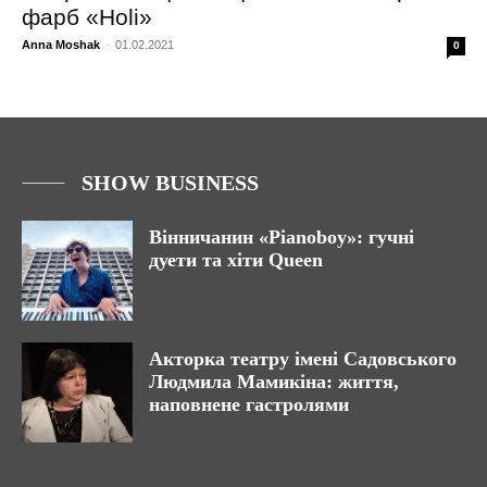
фарб «Holi»
Anna Moshak
-
01.02.2021
0
SHOW BUSINESS
Вінничанин «Pianoboy»: гучні
дуети та хіти Queen
Акторка театру імені Садовського
Людмила Мамикіна: життя,
наповнене гастролями