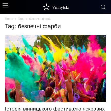
Vinnytski
Home
Tags
безпечні фарби
Tag: безпечні фарби
Історія вінницького фестивалю яскравих