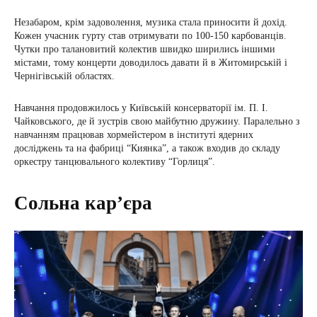
Незабаром, крім задоволення, музика стала приносити й дохід.
Кожен учасник гурту став отримувати по 100-150 карбованців.
Чутки про талановитий колектив швидко ширились іншими
містами, тому концерти доводилось давати й в Житомирській і
Чернігівській областях.
Навчання продовжилось у Київській консерваторії ім. П. І.
Чайковського, де й зустрів свою майбутню дружину. Паралельно з
навчанням працював хормейстером в інституті ядерних
досліджень та на фабриці “Киянка”, а також входив до складу
оркестру танцювального колективу “Горлиця”.
Сольна кар’єра