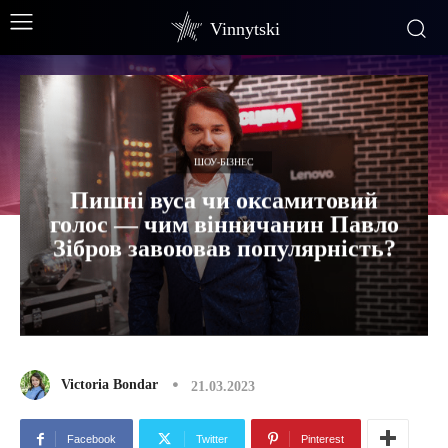
Vinnytski
ШОУ-БІЗНЕС
Пишні вуса чи оксамитовий
голос — чим вінничанин Павло
Зібров завоював популярність?
Victoria Bondar
21.03.2023
Facebook
Twitter
Pinterest