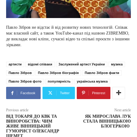
Павло Зібров не відстає й від розвитку нових технологій. Співак
має власний сайт, а також YouTube-канал під назвою ZIBREMBO,
де викладає нові кліпи, сучасні відео та спільні проєкти з іншими
зірками.
артисти
відомі співаки
Заслужений артист України
музика
Павло Зібров
Павло Зібров біографія
Павло Зібров факти
Павло Зібров фото
популярність
українська музика
Facebook
Twitter
Pinterest
Previous article
Next article
ВІД ТОКАРЯ ДО КВК ТА
ЯК МИРОСЛАВА ЛУК
ВИНОРОБСТВА: ЧИМ
СТАЛА ВІННИЦЬКОЮ
ЖИВЕ ВІННИЦЬКИЙ
БЛОГЕРКОЮ
ГУМОРИСТ ОЛЕКСАНДР
ШЕМЕТ