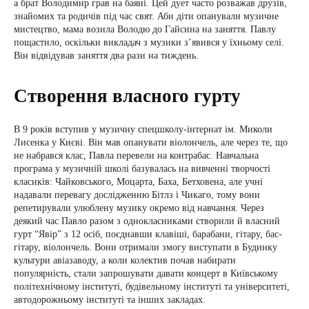
а брат Володимир грав на баяні. Цей дует часто розважав друзів,
знайомих та родичів під час свят. Аби діти опанували музичне
мистецтво, мама возила Володю до Гайсина на заняття. Павлу
пощастило, оскільки викладач з музики з’явився у їхньому селі.
Він відвідував заняття два рази на тиждень.
Створення власного гурту
В 9 років вступив у музичну спецшколу-інтернат ім. Миколи
Лисенка у Києві. Він мав опанувати віолончель, але через те, що
не набрався клас, Павла перевели на контрабас. Навчальна
програма у музичній школі базувалась на вивченні творчості
класиків: Чайковського, Моцарта, Баха, Бетховена, але учні
надавали перевагу дослідженню Бітлз і Чикаго, тому вони
репетирували улюблену музику окремо від навчання. Через
деякий час Павло разом з однокласниками створили й власний
гурт “Явір” з 12 осіб, поєднавши клавіші, барабани, гітару, бас-
гітару, віолончель. Вони отримали змогу виступати в Будинку
культури авіазаводу, а коли колектив почав набирати
популярність, стали запрошувати давати концерт в Київському
політехнічному інституті, будівельному інституті та університеті,
автодорожньому інституті та інших закладах.