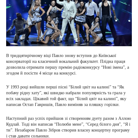
В тридцятирічному віці Павло знову вступив до Київської
консерваторії на класичний вокальний факультет. Плідна праця
дозволила отримати першу премію радіоконкурсу “Нові імена”, а
згодом й посісти 4 місце на конкурсі.
У 1993 році вийшли перші пісні “Білий цвіт на калині” та “Як
побачу рідну хату”, які швидко набрали популярність та грала у
всіх закладах. Цікавий той факт, що “Білий цвіт на калині”, яку
написав Остап Гавришів, Павло виміняв за пляшку горілки.
Наступний раз успіх прийшов зі створенням дуету разом з Аллою
Кудлай. Тоді він написав “Полюби мене”, “Серед білого дня”, “Я і
ти”. Незабаром Павло Зібров створив власну концертну програму
і став давати сольники.