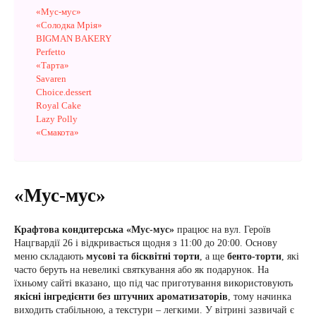
«Мус-мус»
«Солодка Мрія»
BIGMAN BAKERY
Perfetto
«Тарта»
Savaren
Choice.dessert
Royal Cake
Lazy Polly
«Смакота»
«Мус-мус»
Крафтова кондитерська «Мус-мус»
працює на вул. Героїв
Нацгвардії 26 і відкривається щодня з 11:00 до 20:00. Основу
меню складають
мусові та бісквітні торти
, а ще
бенто-торти
, які
часто беруть на невеликі святкування або як подарунок. На
їхньому сайті вказано, що під час приготування використовують
якісні інгредієнти без штучних ароматизаторів
, тому начинка
виходить стабільною, а текстури – легкими. У вітрині зазвичай є