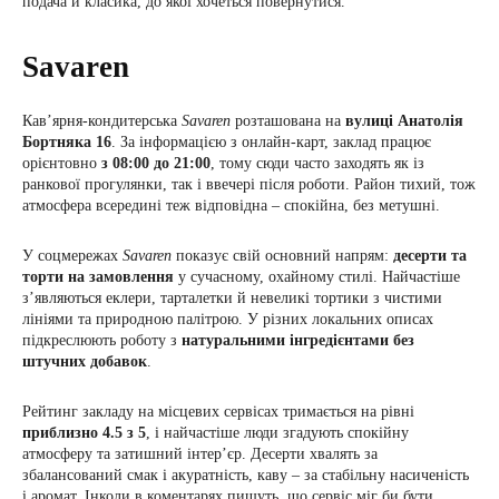
подача й класика, до якої хочеться повернутися.
Savaren
Кав’ярня-кондитерська
Savaren
розташована на
вулиці Анатолія
Бортняка 16
. За інформацією з онлайн-карт, заклад працює
орієнтовно
з 08:00 до 21:00
, тому сюди часто заходять як із
ранкової прогулянки, так і ввечері після роботи. Район тихий, тож
атмосфера всередині теж відповідна – спокійна, без метушні.
У соцмережах
Savaren
показує свій основний напрям:
десерти та
торти на замовлення
у сучасному, охайному стилі. Найчастіше
з’являються еклери, тарталетки й невеликі тортики з чистими
лініями та природною палітрою. У різних локальних описах
підкреслюють роботу з
натуральними інгредієнтами без
штучних добавок
.
Рейтинг закладу на місцевих сервісах тримається на рівні
приблизно 4.5 з 5
, і найчастіше люди згадують спокійну
атмосферу та затишний інтер’єр. Десерти хвалять за
збалансований смак і акуратність, каву – за стабільну насиченість
і аромат. Інколи в коментарях пишуть, що сервіс міг би бути