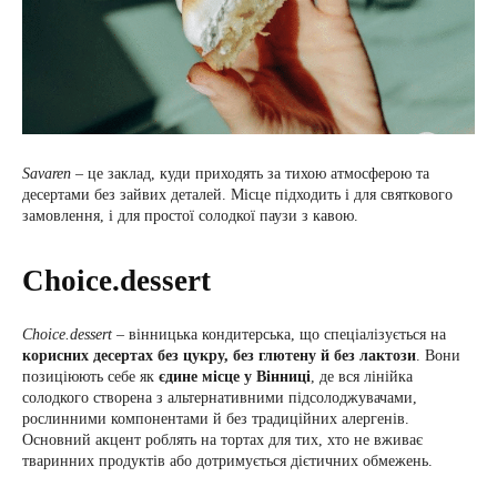
Savaren
– це заклад, куди приходять за тихою атмосферою та
десертами без зайвих деталей. Місце підходить і для святкового
замовлення, і для простої солодкої паузи з кавою.
Choice.dessert
Choice.dessert
– вінницька кондитерська, що спеціалізується на
корисних десертах без цукру, без глютену й без лактози
. Вони
позиціюють себе як
єдине місце у Вінниці
, де вся лінійка
солодкого створена з альтернативними підсолоджувачами,
рослинними компонентами й без традиційних алергенів.
Основний акцент роблять на тортах для тих, хто не вживає
тваринних продуктів або дотримується дієтичних обмежень.