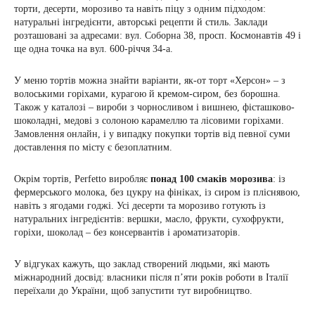
торти, десерти, морозиво та навіть піцу з одним підходом:
натуральні інгредієнти, авторські рецепти й стиль. Заклади
розташовані за адресами: вул. Соборна 38, просп. Космонавтів 49 і
ще одна точка на вул. 600-річчя 34-а.
У меню тортів можна знайти варіанти, як-от торт «Херсон» – з
волоськими горіхами, курагою й кремом-сиром, без борошна.
Також у каталозі – вироби з чорносливом і вишнею, фісташково-
шоколадні, медові з солоною карамеллю та лісовими горіхами.
Замовлення онлайн, і у випадку покупки тортів від певної суми
доставлення по місту є безоплатним.
Окрім тортів, Perfetto виробляє
понад 100 смаків морозива
: із
фермерського молока, без цукру на фініках, із сиром із пліснявою,
навіть з ягодами годжі.
Усі десерти та морозиво готують із
натуральних інгредієнтів: вершки, масло, фрукти, сухофрукти,
горіхи, шоколад – без консервантів і ароматизаторів.
У відгуках кажуть, що заклад створений людьми, які мають
міжнародний досвід: власники після п’яти років роботи в Італії
переїхали до України, щоб запустити тут виробництво.