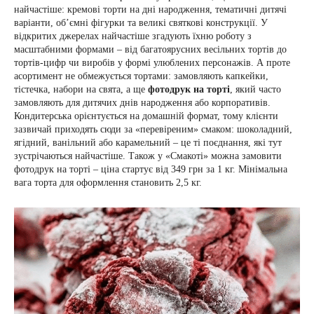
найчастіше: кремові торти на дні народження, тематичні дитячі
варіанти, об’ємні фігурки та великі святкові конструкції. У
відкритих джерелах найчастіше згадують їхню роботу з
масштабними формами – від багатоярусних весільних тортів до
тортів-цифр чи виробів у формі улюблених персонажів. А проте
асортимент не обмежується тортами: замовляють капкейки,
тістечка, набори на свята, а ще
фотодрук на торті
, який часто
замовляють для дитячих днів народження або корпоративів.
Кондитерська орієнтується на домашній формат, тому клієнти
зазвичай приходять сюди за «перевіреним» смаком: шоколадний,
ягідний, ванільний або карамельний – це ті поєднання, які тут
зустрічаються найчастіше. Також у «Смакоті» можна замовити
фотодрук на торті – ціна стартує від 349 грн за 1 кг. Мінімальна
вага торта для оформлення становить 2,5 кг.