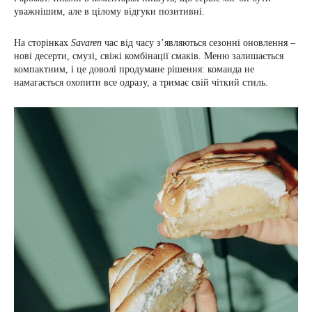
уважнішим, але в цілому відгуки позитивні.
На сторінках
Savaren
час від часу з’являються сезонні оновлення –
нові десерти, смузі, свіжі комбінації смаків. Меню залишається
компактним, і це доволі продумане рішення: команда не
намагається охопити все одразу, а тримає свій чіткий стиль.