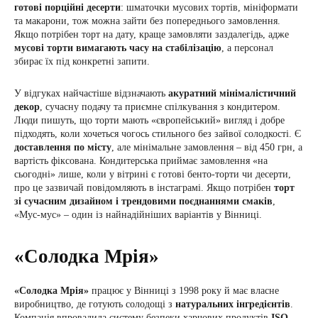
готові порційні десерти
: шматочки мусових тортів, мініформати
та макарони, тож можна зайти без попереднього замовлення.
Якщо потрібен торт на дату, краще замовляти заздалегідь, адже
мусові торти вимагають часу на стабілізацію
, а персонал
збирає їх під конкретні запити.
У відгуках найчастіше відзначають
акуратний мінімалістичний
декор
, сучасну подачу та приємне спілкування з кондитером.
Люди пишуть, що торти мають «європейський» вигляд і добре
підходять, коли хочеться чогось стильного без зайвої солодкості. Є
доставлення по місту
, але мінімальне замовлення – від 450 грн, а
вартість фіксована. Кондитерська приймає замовлення «на
сьогодні» лише, коли у вітрині є готові бенто-торти чи десерти,
про це зазвичай повідомляють в інстаграмі. Якщо потрібен
торт
зі сучасним дизайном і трендовими поєднаннями смаків
,
«Мус-мус» – один із найнадійніших варіантів у Вінниці.
«Солодка Мрія»
«Солодка Мрія»
працює у Вінниці з 1998 року й має власне
виробництво, де готують солодощі з
натуральних інгредієнтів
.
Компанія впровадила систему безпеки харчових продуктів
ISO