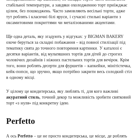
стабільної температури, а завдяки охолодженню торт приїжджає
цілим, без пошкоджень. Часто замовляють весільні торти, адже
тут роблять і класичні білі яруси, і сучасні стильні варіанти з
оксамитовими покриттями чи металізованими акцентами.
Ще одна деталь, яку згадують у відгуках: у BIGMAN BAKERY
охоче беруться за складні побажання – від повної стилізації під
тематику свята до точного повторення картинки. У каталозі є
десятки варіантів, від мультяшних тортів для дітей до строгих
чоловічих дизайнів і ніжних пастельних тортів для вечірок. Крім
того, вони роблять десерти для фуршетів – капкейки, мінітістечка,
кейк-попси, що зручно, якщо потрібно закрити весь солодкий стіл
в одному місці.
У цілому це кондитерська, яку люблять ті, для кого важливі
акуратний стиль
, точний декор та можливість зробити святковий
торт «з нуля» під конкретну ідею.
Perfetto
А ось
Perfetto
– це не просто кондитерська, це місце, де роблять