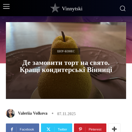
Vinnytski
ШОУ-БІЗНЕС
Де замовити торт на свято.
Кращі кондитерські Вінниці
Valeriia Volkova
07.11.2025
Facebook
Twitter
Pinterest