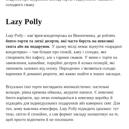
солодкого смаку.
Lazy Polly
Lazy Polly
– кав’ярня-кондитерська на Винниченка, де роблять
бенто-торти та легкі десерти, які часто беруть на невеликі
свята або як подарунок
. У цьому місці немає відчуття «парадної
кондитерки» – там більше про спокій, каву і солодке, яке
створюють без пафосу, але з гарним смаком. У меню є торти на
замовлення, капкейки, порційні десерти й кілька позицій, які
змінюють залежно від сезону. Періодично з’являються солодкі
вареники й домашні рецепти, які важко знайти в інших закладах.
Візуально їхні торти виглядають мінімалістично: пастельні
кольори, рівна кремова обмазка, акуратні написи. Є невеликі
бенто-варіанти, що легко поміщаються в невелику коробку й
підходять для індивідуальних подарунків або камерних свят. Для
тих, кому важлива атмосфера,
Lazy Polly
підходить ідеально: тут
тихо, світло й спокійно, а сам формат закладу налаштовує на те,
щоб просто відпочити й не поспішати.