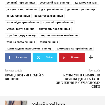
великий торт вінниця
весільний торт вінниця
де замовити торт
де купити торт вінниця
десерти вінниця
дитячий торт вінниця
кондитер вінниця
кондитерські вінниця
корисні десерти вінниця
кремові торти вінниця
мусові торти вінниця
святковий торт вінниця
торт без цукру вінниця
торт на замовлення вінниця
торт на свято вінниця
торти вінниця
торти на день народження вінниця
фотодрук на торті вінниця
Facebook
Twitter
Pinterest
Previous article
Next article
КРАЩІ ВЕДУЧІ ПОДІЙ У
КУЛЬТУРНІ СИМВОЛИ
ВІННИЦІ
ВЕЛИКОДНЯ ТА ЇХНЄ
ЗНАЧЕННЯ В СУЧАСНОМУ
СВІТІ
Valeriia Volkova