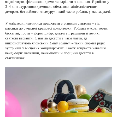
ягідні торти, фісташкові креми та варіанти з вишнею. Є роботи у
3–4 кг з акуратною кремовою обмазкою, мінімалістичним
декором, без зайвого «гламуру», який часто роблять у мас-маркеті.
У майстерні навчилися працювати з різними стилями – від
класики до сучасної кремової кондитерки. Роблять мусові торти,
бісквітні, торти у формі цифр, дитячі з іграшками й великі
святкові варіанти. Є навіть десерти з чаєм матча, де
використовують японський
Daily Tokusen
– такий формат рідко
зустрінеш у місцевих кондитерських. Також збирають невеликі
кенді-бари: капкейки, кейк-попси й порційні десерти в
стаканчиках.