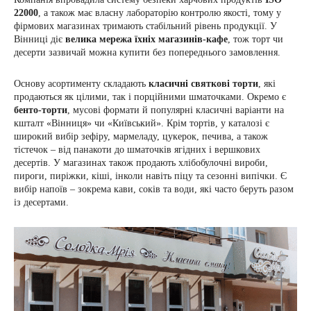
22000
, а також має власну лабораторію контролю якості, тому у
фірмових магазинах тримають стабільний рівень продукції. У
Вінниці діє
велика мережа їхніх магазинів-кафе
, тож торт чи
десерти зазвичай можна купити без попереднього замовлення.
Основу асортименту складають
класичні святкові торти
, які
продаються як цілими, так і порційними шматочками. Окремо є
бенто-торти
, мусові формати й популярні класичні варіанти на
кшталт «Вінниця» чи «Київський». Крім тортів, у каталозі є
широкий вибір зефіру, мармеладу, цукерок, печива, а також
тістечок – від панакоти до шматочків ягідних і вершкових
десертів. У магазинах також продають хлібобулочні вироби,
пироги, пиріжки, кіші, інколи навіть піцу та сезонні випічки. Є
вибір напоїв – зокрема кави, соків та води, які часто беруть разом
із десертами.