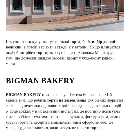
Покупці часто купують тут святкові торти, бо їх
вибір доволі
великий
, а готові варіанти завжди є у вітрині. Якщо планується
подія й потрібен торт прямо тут і зараз, «Солодка Мрія» зручна
тим, що дозволяє швидко забрати десерт у будь-якому районі
міста.
BIGMAN BAKERY
BIGMAN BAKERY
працює на вул. Євгена Коновальця 81 й
відома тим, що робить
торти на замовлення
для різних форматів
свят – від невеликих домашніх днів народжень до великих подій.
У соцмережах у них активний інстаграм, де постійно показують
готові роботи: тематичні торти з фігурками, фотодекором, великі
ярусні торти та десерти з мінімалістичним оформленням. Це
місце, куди звертаються, коли хочуть не просто торт, а