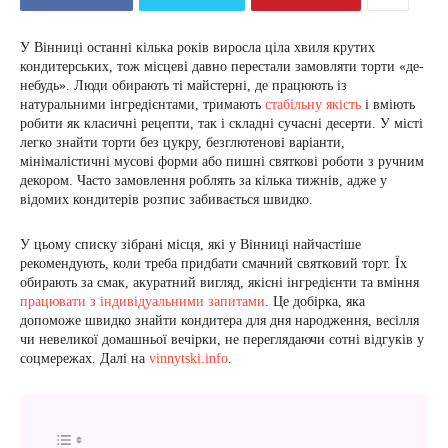
У Вінниці останні кілька років виросла ціла хвиля крутих
кондитерських, тож місцеві давно перестали замовляти торти «де-
небудь». Люди обирають ті майстерні, де працюють із
натуральними інгредієнтами, тримають
стабільну якість
і вміють
робити як класичні рецепти, так і складні сучасні десерти. У місті
легко знайти торти без цукру, безглютенові варіанти,
мінімалістичні мусові форми або пишні святкові роботи з ручним
декором. Часто замовлення роблять за кілька тижнів, адже у
відомих кондитерів розпис забивається швидко.
У цьому списку зібрані місця, які у Вінниці найчастіше
рекомендують, коли треба придбати смачний святковий торт. Їх
обирають за смак, акуратний вигляд, якісні інгредієнти та вміння
працювати з індивідуальними запитами
. Це добірка, яка
допоможе швидко знайти кондитера для дня народження, весілля
чи невеликої домашньої вечірки, не переглядаючи сотні відгуків у
соцмережах. Далі на
vinnytski.info
.