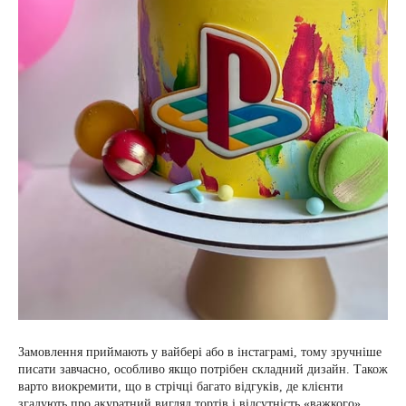
Замовлення приймають у вайбері або в інстаграмі, тому зручніше
писати завчасно, особливо якщо потрібен складний дизайн. Також
варто виокремити, що в стрічці багато відгуків, де клієнти
згадують про акуратний вигляд тортів і відсутність «важкого»