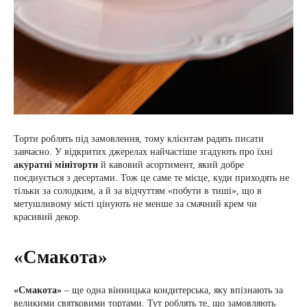
Торти роблять під замовлення, тому клієнтам радять писати
завчасно. У відкритих джерелах найчастіше згадують про їхні
акуратні мініторти
й кавовий асортимент, який добре
поєднується з десертами. Тож це саме те місце, куди приходять не
тільки за солодким, а й за відчуттям «побути в тиші», що в
метушливому місті цінують не менше за смачний крем чи
красивий декор.
«Смакота»
«Смакота»
– ще одна вінницька кондитерська, яку впізнають за
великими святковими тортами. Тут роблять те, що замовляють