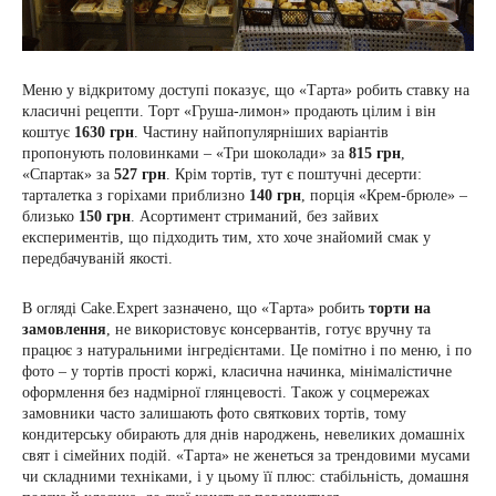
Меню у відкритому доступі показує, що «Тарта» робить ставку на
класичні рецепти. Торт «Груша-лимон» продають цілим і він
коштує
1630 грн
. Частину найпопулярніших варіантів
пропонують половинками – «Три шоколади» за
815 грн
,
«Спартак» за
527 грн
. Крім тортів, тут є поштучні десерти:
тарталетка з горіхами приблизно
140 грн
, порція «Крем-брюле» –
близько
150 грн
. Асортимент стриманий, без зайвих
експериментів, що підходить тим, хто хоче знайомий смак у
передбачуваній якості.
В огляді Cake.Expert зазначено, що «Тарта» робить
торти на
замовлення
, не використовує консервантів, готує вручну та
працює з натуральними інгредієнтами. Це помітно і по меню, і по
фото – у тортів прості коржі, класична начинка, мінімалістичне
оформлення без надмірної глянцевості. Також у соцмережах
замовники часто залишають фото святкових тортів, тому
кондитерську обирають для днів народжень, невеликих домашніх
свят і сімейних подій. «Тарта» не женеться за трендовими мусами
чи складними техніками, і у цьому її плюс: стабільність, домашня