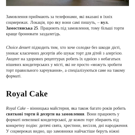
Замовлення приймають за телефонами, які вказані в їхніх
соцмережах. Локація, про яку вони самі пишуть, –
вул.
Замостянська 25
. Працюють під замовлення, тому більші торти
краще бронювати заздалегідь.
Choice.dessert
підходить тим, хто хоче солодке без шкоди дієті,
уникає класичних десертів або шукає торт для дітей з алергією.
Акцент на здорових рецептурах робить їх однією з небагатьох
нішевих кондитерських у місті, які не просто «можуть зробити
торт правильного харчування», а спеціалізуються саме на такому
форматі.
Royal Cake
Royal Cake
– вінницька майстерня, яка також багато років робить
святкові торти й десерти на замовлення
. Вони працюють у
форматі невеликої кондитерської, де кожен торт збирають під
конкретну подію: дитячі свята, хрестини, весілля, дні народження.
У соцмережах видно, що замовники найчастіше беруть ніжні