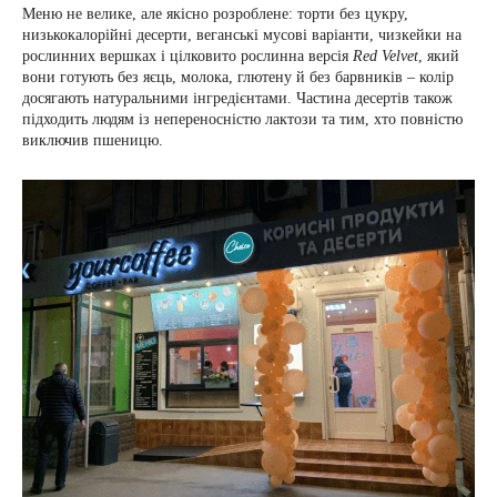
Меню не велике, але якісно розроблене: торти без цукру,
низькокалорійні десерти, веганські мусові варіанти, чизкейки на
рослинних вершках і цілковито рослинна версія
Red Velvet
, який
вони готують без яєць, молока, глютену й без барвників – колір
досягають натуральними інгредієнтами. Частина десертів також
підходить людям із непереносністю лактози та тим, хто повністю
виключив пшеницю.