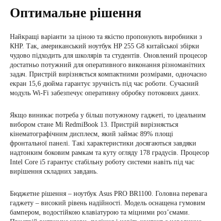
Оптимальне рішення
Найкращі варіанти за ціною та якістю пропонують виробники з
КНР. Так, американський ноутбук HP 255 G8 китайської збірки
чудово підходить для школярів та студентів. Оновлений процесор
достатньо потужний для оперативного виконання різноманітних
задач. Пристрій вирізняється компактними розмірами, одночасно
екран 15,6 дюйма гарантує зручність під час роботи. Сучасний
модуль Wi-Fi забезпечує оперативну обробку потокових даних.
Якщо виникає потреба у більш потужному гаджеті, то ідеальним
вибором стане Mi RedmiBook 13. Пристрій вирізняється
кінематографічним дисплеєм, який займає 89% площі
фронтальної панелі. Такі характеристики досягаються завдяки
надтонким боковим рамкам та куту огляду 178 градусів. Процесор
Intel Core i5 гарантує стабільну роботу системи навіть під час
вирішення складних завдань.
Бюджетне рішення – ноутбук Asus PRO BR1100. Головна перевага
гаджету – високий рівень надійності. Модель оснащена гумовим
бампером, водостійкою клавіатурою та міцними роз’ємами.