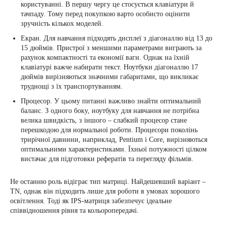
користуванні. В першу чергу це стосується клавіатури й
тачпаду. Тому перед покупкою варто особисто оцінити
зручність кількох моделей.
Екран. Для навчання підходять дисплеї з діагоналлю від 13 до
15 дюймів. Пристрої з меншими параметрами виграють за
рахунок компактності та економії ваги. Однак на їхній
клавіатурі важче набирати текст. Ноутбуки діагоналлю 17
дюймів вирізняються значними габаритами, що викликає
труднощі з їх транспортуванням.
Процесор. У цьому питанні важливо знайти оптимальний
баланс. З одного боку, ноутбуку для навчання не потрібна
велика швидкість, з іншого – слабкий процесор стане
перешкодою для нормальної роботи. Процесори поколінь
трирічної давнини, наприклад, Pentium і Core, вирізняються
оптимальними характеристиками. Їхньої потужності цілком
вистачає для підготовки рефератів та перегляду фільмів.
Не останню роль відіграє тип матриці. Найдешевший варіант –
TN, однак він підходить лише для роботи в умовах хорошого
освітлення. Тоді як IPS-матриця забезпечує ідеальне
співвідношення рівня та кольоропередачі.