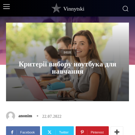
Vinnytski
ІНШЕ
Критерії вибору ноутбука для
навчання
anonim
22.07.2022
Facebook
Twitter
Pinterest