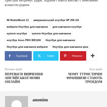
Пристрій витримує удари, падіння і навіть контакт с невеликою
кількістю рідини.
Mi RedmiBook 13
американський ноутбук HP 255 G8
вибрати Ноутбук для навчання
для навчання ноутбук
купити ноутбук
купити Ноутбук для навчання
ноутбук Asus PRO BR1100
Ноутбук для навчання
Ноутбук для навчання вибрати
Ноутбук для навчання ціна
Facebook
Twitter
Pinterest
Previous article
Next article
ПЕРЕВАГИ ВИВЧЕННЯ
ЧОМУ ТУРИСТИЧНІ
АНГЛІЙСЬКОЇ МОВИ
ФРАНШИЗИ СТАЮТЬ
ОНЛАЙН
ТРЕНДОМ
anonim