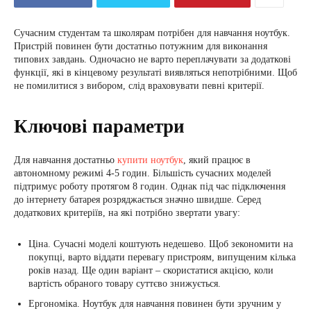
Сучасним студентам та школярам потрібен для навчання ноутбук.
Пристрій повинен бути достатньо потужним для виконання
типових завдань. Одночасно не варто переплачувати за додаткові
функції, які в кінцевому результаті виявляться непотрібними. Щоб
не помилитися з вибором, слід враховувати певні критерії.
Ключові параметри
Для навчання достатньо
купити ноутбук
, який працює в
автономному режимі 4-5 годин. Більшість сучасних моделей
підтримує роботу протягом 8 годин. Однак під час підключення
до інтернету батарея розряджається значно швидше. Серед
додаткових критеріїв, на які потрібно звертати увагу:
Ціна. Сучасні моделі коштують недешево. Щоб зекономити на
покупці, варто віддати перевагу пристроям, випущеним кілька
років назад. Ще один варіант – скористатися акцією, коли
вартість обраного товару суттєво знижується.
Ергономіка. Ноутбук для навчання повинен бути зручним у