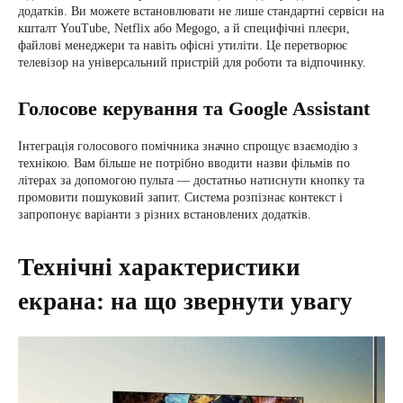
додатків. Ви можете встановлювати не лише стандартні сервіси на
кшталт YouTube, Netflix або Megogo, а й специфічні плеєри,
файлові менеджери та навіть офісні утиліти. Це перетворює
телевізор на універсальний пристрій для роботи та відпочинку.
Голосове керування та Google Assistant
Інтеграція голосового помічника значно спрощує взаємодію з
технікою. Вам більше не потрібно вводити назви фільмів по
літерах за допомогою пульта — достатньо натиснути кнопку та
промовити пошуковий запит. Система розпізнає контекст і
запропонує варіанти з різних встановлених додатків.
Технічні характеристики
екрана: на що звернути увагу