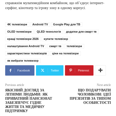
справжнім мультимедійним комбайном, що об’єднує інтернет-
серфінг, кінотеатр та ігрову зону в одному корпусі.
4K телевізори
Android TV
Google Play для ТВ
OLED телевізори
QLED технологія
додатки для смарт тв
кращі телевізори 2026
купити телевізор
налаштування Android TV
смарт тв
телевізори
характеристики телевізорів
ціни на телевізори
як вибрати телевизор
Facebook
Twitter
Pinterest
Previous article
Next article
ЯКІСНИЙ ДОГЛЯД ЗА
ЩО ПОДАРУВАТИ
ЛІТНІМИ ЛЮДЬМИ: ЯК
ЧОЛОВІКОВІ: ІДЕЇ
ПРИВАТНИЙ ПАНСІОНАТ
ПРЕЗЕНТІВ ЗА ТИПОМ
ЗАБЕЗПЕЧУЄ ГІДНЕ
ОСОБИСТОСТІ
ЖИТТЯ ТА МЕДИЧНУ
ПІДТРИМКУ