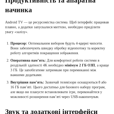
Продуктивність та апаратна
начинка
Android TV — це ресурсомістка система. Щоб інтерфейс працював
плавно, а додатки запускалися миттєво, необхідно приділити
увагу «залізу».
Процесор:
Оптимальним вибором будуть 4-ядерні чипсети.
Вони забезпечують швидку обробку відеопотоку та коректну
роботу алгоритмів покращення зображення.
Оперативна пам’ять:
Для комфортної роботи системи в
роздільній здатності 4K необхідно
мінімум 2 ГБ ОЗП
, а краще
3 ГБ. Це запобігатиме затримкам при перемиканні між
важкими додатками.
Внутрішня пам’ять:
Зазвичай телевізори оснащуються 8 або
16 ГБ пам’яті. Цього достатньо для базового набору програм,
але якщо ви плануєте встановлювати ігри, переконайтеся у
можливості розширення пам’яті через USB-накопичувач.
Звук та додаткові інтерфейси