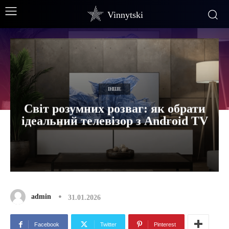
Vinnytski
ІНШЕ
Світ розумних розваг: як обрати
ідеальний телевізор з Android TV
admin
31.01.2026
Facebook
Twitter
Pinterest