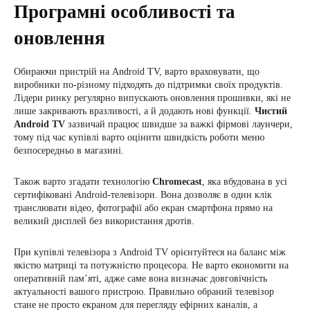
Програмні особливості та
оновлення
Обираючи пристрій на Android TV, варто враховувати, що
виробники по-різному підходять до підтримки своїх продуктів.
Лідери ринку регулярно випускають оновлення прошивки, які не
лише закривають вразливості, а й додають нові функції.
Чистий
Android TV
зазвичай працює швидше за важкі фірмові лаунчери,
тому під час купівлі варто оцінити швидкість роботи меню
безпосередньо в магазині.
Також варто згадати технологію
Chromecast
, яка вбудована в усі
сертифіковані Android-телевізори. Вона дозволяє в один клік
транслювати відео, фотографії або екран смартфона прямо на
великий дисплей без використання дротів.
При купівлі телевізора з Android TV орієнтуйтеся на баланс між
якістю матриці та потужністю процесора. Не варто економити на
оперативній пам’яті, адже саме вона визначає довговічність
актуальності вашого пристрою. Правильно обраний телевізор
стане не просто екраном для перегляду ефірних каналів, а