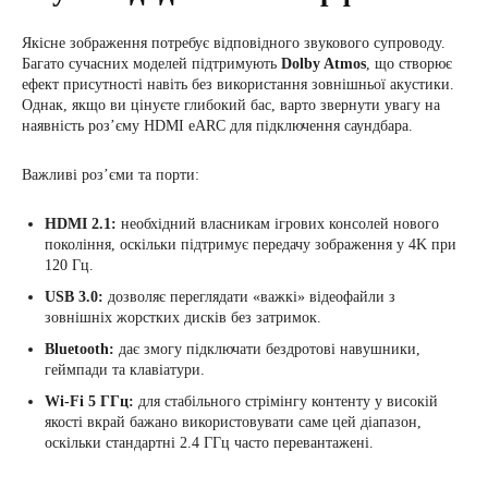
Якісне зображення потребує відповідного звукового супроводу.
Багато сучасних моделей підтримують
Dolby Atmos
, що створює
ефект присутності навіть без використання зовнішньої акустики.
Однак, якщо ви цінуєте глибокий бас, варто звернути увагу на
наявність роз’єму HDMI eARC для підключення саундбара.
Важливі роз’єми та порти:
HDMI 2.1:
необхідний власникам ігрових консолей нового
покоління, оскільки підтримує передачу зображення у 4K при
120 Гц.
USB 3.0:
дозволяє переглядати «важкі» відеофайли з
зовнішніх жорстких дисків без затримок.
Bluetooth:
дає змогу підключати бездротові навушники,
геймпади та клавіатури.
Wi-Fi 5 ГГц:
для стабільного стрімінгу контенту у високій
якості вкрай бажано використовувати саме цей діапазон,
оскільки стандартні 2.4 ГГц часто перевантажені.