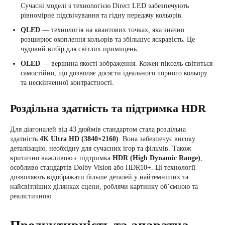
Сучасні моделі з технологією Direct LED забезпечують
рівномірне підсвічування та гідну передачу кольорів.
QLED
— технологія на квантових точках, яка значно
розширює охоплення кольорів та збільшує яскравість. Це
чудовий вибір для світлих приміщень.
OLED
— вершина якості зображення. Кожен піксель світиться
самостійно, що дозволяє досягти ідеального чорного кольору
та нескінченної контрастності.
Роздільна здатність та підтримка HDR
Для діагоналей від 43 дюймів стандартом стала роздільна
здатність
4K Ultra HD (3840×2160)
. Вона забезпечує високу
деталізацію, необхідну для сучасних ігор та фільмів. Також
критично важливою є підтримка
HDR (High Dynamic Range)
,
особливо стандартів Dolby Vision або HDR10+. Ці технології
дозволяють відображати більше деталей у найтемніших та
найсвітліших ділянках сцени, роблячи картинку об’ємною та
реалістичною.