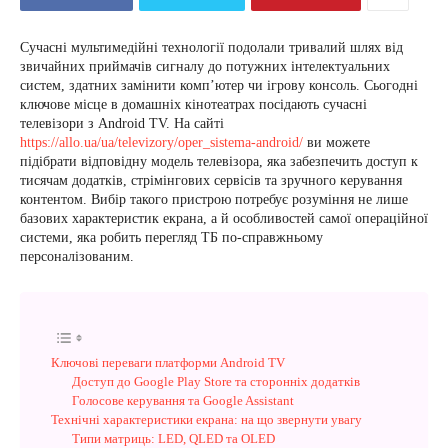
Сучасні мультимедійні технології подолали тривалий шлях від
звичайних приймачів сигналу до потужних інтелектуальних
систем, здатних замінити комп’ютер чи ігрову консоль. Сьогодні
ключове місце в домашніх кінотеатрах посідають сучасні
телевізори з Android TV. На сайті
https://allo.ua/ua/televizory/oper_sistema-android/
ви можете
підібрати відповідну модель телевізора, яка забезпечить доступ к
тисячам додатків, стрімінгових сервісів та зручного керування
контентом. Вибір такого пристрою потребує розуміння не лише
базових характеристик екрана, а й особливостей самої операційної
системи, яка робить перегляд ТБ по-справжньому
персоналізованим.
Ключові переваги платформи Android TV
Доступ до Google Play Store та сторонніх додатків
Голосове керування та Google Assistant
Технічні характеристики екрана: на що звернути увагу
Типи матриць: LED, QLED та OLED