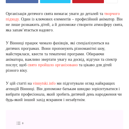
Організація дитячого свята вимагає уваги до деталей та
творчого
підходу
. Один із ключових елементів – професійний аніматор. Він
не лише розважить дітей, а й допоможе створити атмосферу свята,
яка запам’ятається надовго.
У Вінниці працює чимало фахівців, які спеціалізуються на
дитячих програмах. Вони пропонують різноманітні шоу,
майстеркласи, квести та тематичні програми. Обираючи
аніматора, важливо звертати увагу на досвід, відгуки та спектр
послуг, щоб
свято пройшло організовано
та цікаво для дітей
різного віку.
У цій статті на
vinnytski.info
ми підготували огляд найкращих
агенцій Вінниці. Він допоможе батькам швидко зорієнтуватися і
вибрати професіонала, який зробить дитячий день народження чи
будь-який інший захід яскравим і незабутнім.