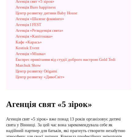
Агенція свят «5 зірок»
Агенція Buro happiness
Центр розвитку дитини Baby House
Агенція «Шалене фламінго»
Агенція I FEST
Агенція «Резиденція свята»
Агенція «Капітошка»
Кафе «Карась»
Kostiuk Event
Агенція «Мішка»
Експрес привітання від студії доброго настрою Gold Tedi
Marchuk Show
Центр розвитку Origami
Центр розвитку «ДивоСвіт»
Агенція свят «5 зірок»
Агенція свят «5 зірок» вже понад 13 років організовує дитячі
свята у Вінниці. За цей час вона зарекомендувала себе як
надійний партнер для батьків, які прагнуть створити незабутню
атмосферу для своєї дитини. Команда професійних аніматорів