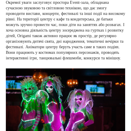
Окремої уваги заслуговує простора Event-зала, обладнана
сучасною звуковою та світловою технікою, що дає змогу
проводити вистави, концерти, фестивалі та інші події на високому
рівні. На території центру є кафе та кондитерська, де батьки
можуть зручно провести час, поки діти на заняттях або розвагах. І
хоча основна діяльність центру зосереджена на гуртках і розвитку
дітей, Origami також активно працює як простір, де регулярно
організовують дитячі свята, дні народження, тематичні вечірки та
фестивалі. Аніматори центру беруть участь саме в таких подіях.
Вони працюють у костюмах популярних персонажів, проводять
інтерактивні ігри, танцювальні флешмоби, конкурси та мінішоу.