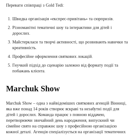
Переваги співпраці з Gold Tedi:
Швидка організація «експрес-привітань» та сюрпризів.
Різноманітні тематичні шоу та інтерактиви для дітей і
дорослих.
Майстеркласи та творчі активності, що розвивають навички та
креативність.
Професійне оформлення святкових локацій.
Гнучкий підхід до сценарію залежно від формату події та
побажань клієнта.
Marchuk Show
Marchuk Show – одна з найвідоміших святкових агенцій Вінниці,
яка вже понад 14 років створює яскраві та незабутні події для
дітей і дорослих. Команда працює з повною віддачею,
перетворюючи звичайний день народження, випускний чи
сімейне свято на справжнє шоу з професійною організацією
кожної деталі. Агенція спеціалізується на організації тематичних