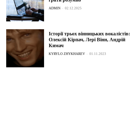
ADMIN
-
02.12.2025
Історії трьох вінницьких вокалістів:
Олексій Кірпач, Лері Вінн, Андрій
Кимач
KYRYLO ZHYKHAREV
-
01.11.2023