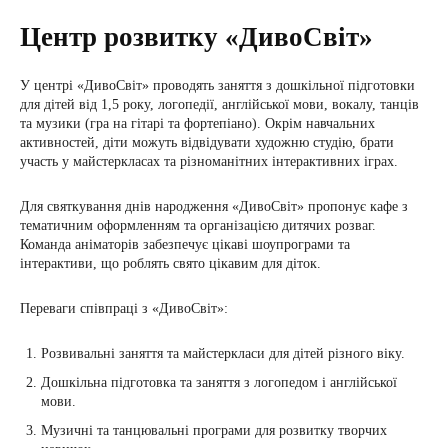
Центр розвитку «ДивоСвіт»
У центрі «ДивоСвіт» проводять заняття з дошкільної підготовки
для дітей від 1,5 року, логопедії, англійської мови, вокалу, танців
та музики (гра на гітарі та фортепіано). Окрім навчальних
активностей, діти можуть відвідувати художню студію, брати
участь у майстеркласах та різноманітних інтерактивних іграх.
Для святкування днів народження «ДивоСвіт» пропонує кафе з
тематичним оформленням та організацією дитячих розваг.
Команда аніматорів забезпечує цікаві шоупрограми та
інтерактиви, що роблять свято цікавим для діток.
Переваги співпраці з «ДивоСвіт»:
Розвивальні заняття та майстеркласи для дітей різного віку.
Дошкільна підготовка та заняття з логопедом і англійської
мови.
Музичні та танцювальні програми для розвитку творчих