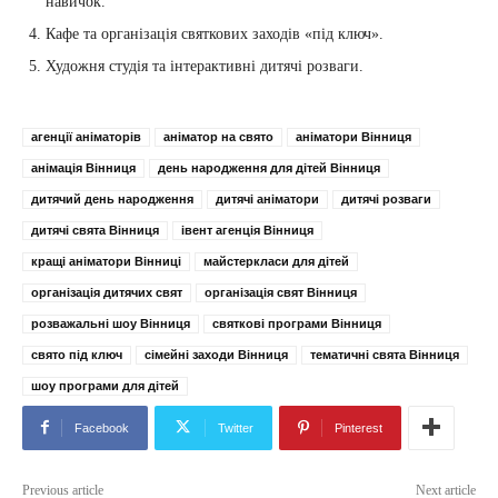
навичок.
Кафе та організація святкових заходів «під ключ».
Художня студія та інтерактивні дитячі розваги.
агенції аніматорів
аніматор на свято
аніматори Вінниця
анімація Вінниця
день народження для дітей Вінниця
дитячий день народження
дитячі аніматори
дитячі розваги
дитячі свята Вінниця
івент агенція Вінниця
кращі аніматори Вінниці
майстеркласи для дітей
організація дитячих свят
організація свят Вінниця
розважальні шоу Вінниця
святкові програми Вінниця
свято під ключ
сімейні заходи Вінниця
тематичні свята Вінниця
шоу програми для дітей
Facebook
Twitter
Pinterest
Previous article
Next article