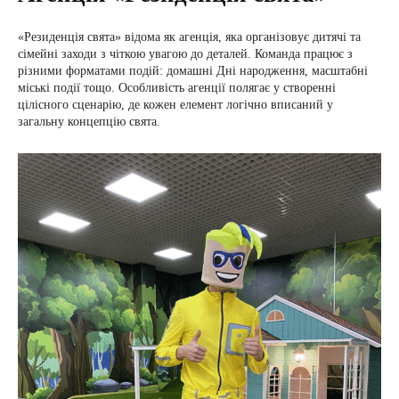
«Резиденція свята» відома як агенція, яка організовує дитячі та
сімейні заходи з чіткою увагою до деталей. Команда працює з
різними форматами подій: домашні Дні народження, масштабні
міські події тощо. Особливість агенції полягає у створенні
цілісного сценарію, де кожен елемент логічно вписаний у
загальну концепцію свята.