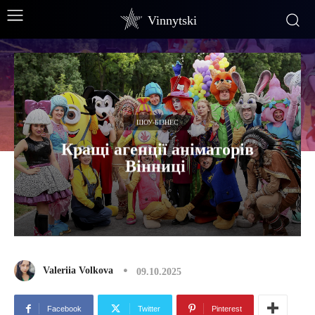
Vinnytski
ШОУ-БІЗНЕС
Кращі агенції аніматорів
Вінниці
Valeriia Volkova
09.10.2025
Facebook
Twitter
Pinterest