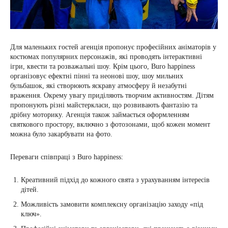
Для маленьких гостей агенція пропонує професійних аніматорів у
костюмах популярних персонажів, які проводять інтерактивні
ігри, квести та розважальні шоу. Крім цього, Buro happiness
організовує ефектні пінні та неонові шоу, шоу мильних
бульбашок, які створюють яскраву атмосферу й незабутні
враження. Окрему увагу приділяють творчим активностям. Дітям
пропонують різні майстеркласи, що розвивають фантазію та
дрібну моторику. Агенція також займається оформленням
святкового простору, включно з фотозонами, щоб кожен момент
можна було закарбувати на фото.
Переваги співпраці з Buro happiness:
Креативний підхід до кожного свята з урахуванням інтересів
дітей.
Можливість замовити комплексну організацію заходу «під
ключ».