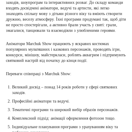
заходів, шоупрограм та інтерактивних розваг. До складу команди
входять досвідчені аніматори, ведучі та артисти, які легко
знаходять спільну мову з дітьми різного віку та вміють створити
дружню, веселу атмосферу. Їхні програми продумані так, щоб діти
не просто спостерігали, а активно брали участь у святі: грали,
змагалися, танцювали та взаємодіяли з улюбленими героями.
Аніматори Marchuk Show працюють у яскравих костюмах
популярних мультяшних і казкових персонажів, проводять ігри,
конкурси, мінішоу, майстеркласи, роблять аквагрим і підтримують
святковий настрій від початку до кінця події.
Переваги співпраці з Marchuk Show:
Великий досвід – понад 14 років роботи у сфері святкових
заходів.
Професійні аніматори та ведучі.
Тематичні програми та широкий вибір образів персонажів.
Комплексний підхід: анімації оформлення фотозон тощо.
Індивідуальне планування програми з урахуванням віку та