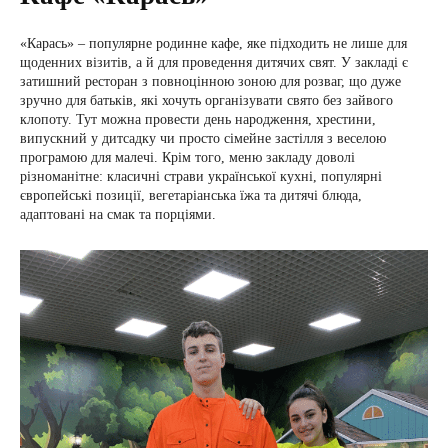
«Карась» – популярне родинне кафе, яке підходить не лише для
щоденних візитів, а й для проведення дитячих свят. У закладі є
затишний ресторан з повноцінною зоною для розваг, що дуже
зручно для батьків, які хочуть організувати свято без зайвого
клопоту. Тут можна провести день народження, хрестини,
випускний у дитсадку чи просто сімейне застілля з веселою
програмою для малечі. Крім того, меню закладу доволі
різноманітне: класичні страви української кухні, популярні
європейські позиції, вегетаріанська їжа та дитячі блюда,
адаптовані на смак та порціями.