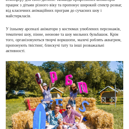
працює з дітьми різного віку та пропонує широкий спектр розваг,
від класичних анімаційних програм до сучасних шоу і
майстеркласів.
У їхньому арсеналі аніматори у костюмах улюблених персонажів,
тематичні шоу, пінне, неонове та шоу мильних бульбашок. Крім
того, організовуються творчі воркшопи, малечі роблять аквагрим,
пропонують твістинг, блискучі тату та інші розважальні
активності.