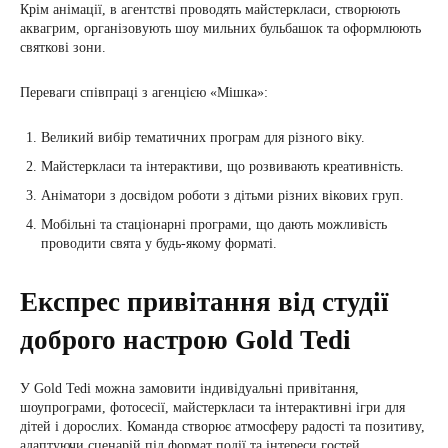
Крім анімації, в агентстві проводять майстеркласи, створюють
аквагрим, організовують шоу мильних бульбашок та оформлюють
святкові зони.
Переваги співпраці з агенцією «Мішка»:
Великий вибір тематичних програм для різного віку.
Майстеркласи та інтерактиви, що розвивають креативність.
Аніматори з досвідом роботи з дітьми різних вікових груп.
Мобільні та стаціонарні програми, що дають можливість
проводити свята у будь-якому форматі.
Експрес привітання від студії
доброго настрою Gold Tedi
У Gold Tedi можна замовити індивідуальні привітання,
шоупрограми, фотосесії, майстеркласи та інтерактивні ігри для
дітей і дорослих. Команда створює атмосферу радості та позитиву,
адаптуючи сценарій під формат події та інтереси гостей.