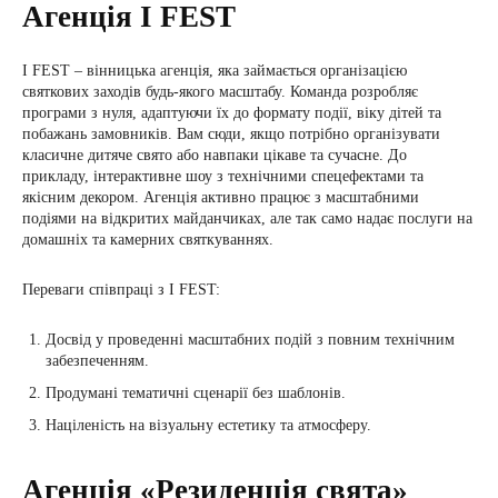
Агенція I FEST
I FEST – вінницька агенція, яка займається організацією
святкових заходів будь-якого масштабу. Команда розробляє
програми з нуля, адаптуючи їх до формату події, віку дітей та
побажань замовників. Вам сюди, якщо потрібно організувати
класичне дитяче свято або навпаки цікаве та сучасне. До
прикладу, інтерактивне шоу з технічними спецефектами та
якісним декором. Агенція активно працює з масштабними
подіями на відкритих майданчиках, але так само надає послуги на
домашніх та камерних святкуваннях.
Переваги співпраці з I FEST:
Досвід у проведенні масштабних подій з повним технічним
забезпеченням.
Продумані тематичні сценарії без шаблонів.
Націленість на візуальну естетику та атмосферу.
Агенція «Резиденція свята»