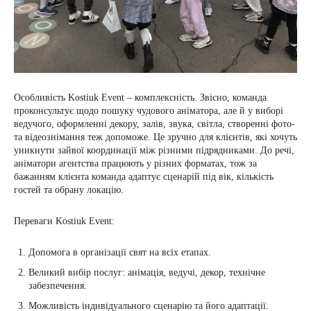
Особливість Kostiuk Event – комплексність. Звісно, команда
проконсультує щодо пошуку чудового аніматора, але й у виборі
ведучого, оформленні декору, залів, звука, світла, створенні фото-
та відеознімання теж допоможе. Це зручно для клієнтів, які хочуть
уникнути зайвої координації між різними підрядниками. До речі,
аніматори агентства працюють у різних форматах, тож за
бажанням клієнта команда адаптує сценарій під вік, кількість
гостей та обрану локацію.
Переваги Kostiuk Event:
Допомога в організації свят на всіх етапах.
Великий вибір послуг: анімація, ведучі, декор, технічне
забезпечення.
Можливість індивідуального сценарію та його адаптації.