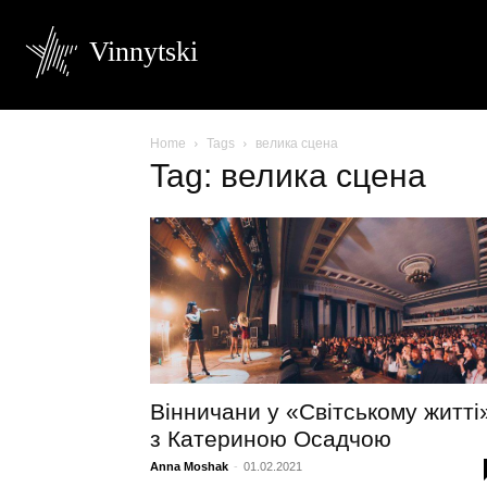
Vinnytski
Home
Tags
велика сцена
Tag: велика сцена
Вінничани у «Світському житті
з Катериною Осадчою
Anna Moshak
-
01.02.2021