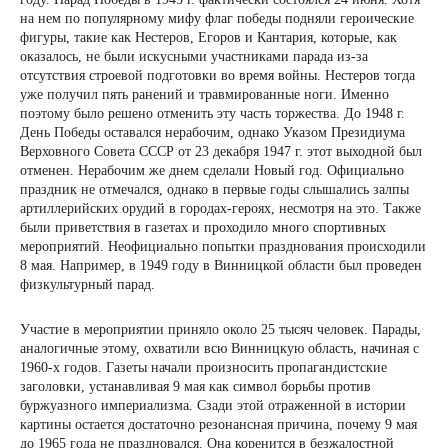
на нем по популярному мифу флаг победы подняли героические
фигуры, такие как Нестеров, Егоров и Кантария, которые, как
оказалось, не были искусными участниками парада из-за
отсутствия строевой подготовки во время войны. Нестеров тогда
уже получил пять ранений и травмированные ноги. Именно
поэтому было решено отменить эту часть торжества. До 1948 г.
День Победы оставался нерабочим, однако Указом Президиума
Верховного Совета СССР от 23 декабря 1947 г. этот выходной был
отменен. Нерабочим же днем сделали Новый год. Официально
праздник не отмечался, однако в первые годы слышались залпы
артиллерийских орудий в городах-героях, несмотря на это. Также
были приветствия в газетах и проходило много спортивных
мероприятий. Неофициально попытки празднования происходили
8 мая. Например, в 1949 году в Винницкой области был проведен
физкультурный парад.
Участие в мероприятии приняло около 25 тысяч человек. Парады,
аналогичные этому, охватили всю Винницкую область, начиная с
1960-х годов. Газеты начали произносить пропагандистские
заголовки, устанавливая 9 мая как символ борьбы против
буржуазного империализма. Сзади этой отраженной в истории
картины остается достаточно резонансная причина, почему 9 мая
до 1965 года не праздновался. Она коренится в безжалостной