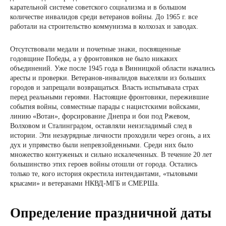
карательной системе советского социализма и в большом
количестве инвалидов среди ветеранов войны. До 1965 г. все
работали на строительство коммунизма в колхозах и заводах.
Отсутствовали медали и почетные знаки, посвященные
годовщине Победы, а у фронтовиков не было никаких
объединений. Уже после 1945 года в Винницкой области начались
аресты и проверки. Ветеранов-инвалидов выселяли из больших
городов и запрещали возвращаться. Власть испытывала страх
перед реальными героями. Настоящие фронтовики, пережившие
события войны, совместные парады с нацистскими войсками,
линию «Вотан», форсирование Днепра и бои под Ржевом,
Волховом и Сталинградом, оставляли неизгладимый след в
истории. Эти незаурядные личности проходили через огонь, а их
дух и упрямство были непревзойденными. Среди них было
множество контуженых и сильно искалеченных. В течение 20 лет
большинство этих героев войны отошли от города. Остались
только те, кого история окрестила интендантами, «тыловыми
крысами» и ветеранами НКВД-МГБ и СМЕРШа.
Определение праздничной даты