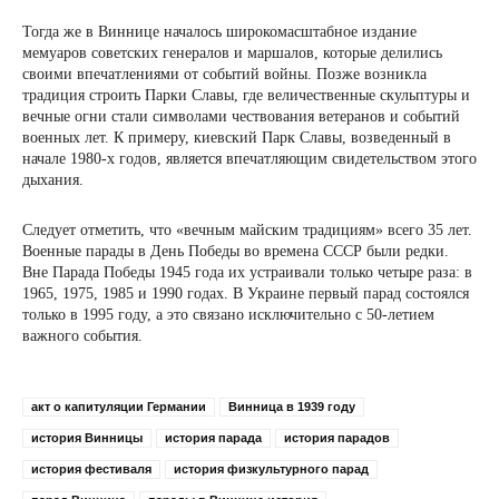
Тогда же в Виннице началось широкомасштабное издание
мемуаров советских генералов и маршалов, которые делились
своими впечатлениями от событий войны. Позже возникла
традиция строить Парки Славы, где величественные скульптуры и
вечные огни стали символами чествования ветеранов и событий
военных лет. К примеру, киевский Парк Славы, возведенный в
начале 1980-х годов, является впечатляющим свидетельством этого
дыхания.
Следует отметить, что «вечным майским традициям» всего 35 лет.
Военные парады в День Победы во времена СССР были редки.
Вне Парада Победы 1945 года их устраивали только четыре раза: в
1965, 1975, 1985 и 1990 годах. В Украине первый парад состоялся
только в 1995 году, а это связано исключительно с 50-летием
важного события.
акт о капитуляции Германии
Винница в 1939 году
история Винницы
история парада
история парадов
история фестиваля
история физкультурного парад