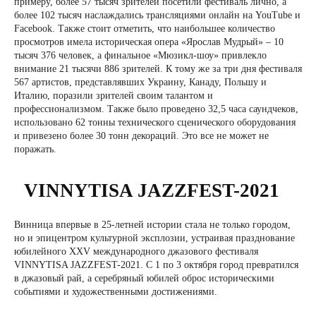
примеру, более 57 тысяч зрителей посетили фестиваль лично, а
более 102 тысяч наслаждались трансляциями онлайн на YouTube и
Facebook. Также стоит отметить, что наибольшее количество
просмотров имела историческая опера «Ярослав Мудрый» – 10
тысяч 376 человек, а финальное «Мюзикл-шоу» привлекло
внимание 21 тысячи 886 зрителей. К тому же за три дня фестиваля
567 артистов, представлявших Украину, Канаду, Польшу и
Италию, поразили зрителей своим талантом и
профессионализмом. Также было проведено 32,5 часа саундчеков,
использовано 62 тонны технического сценического оборудования
и привезено более 30 тонн декораций. Это все не может не
поражать.
VINNYTISA JAZZFEST-2021
Винница впервые в 25-летней истории стала не только городом,
но и эпицентром культурной эксплозии, устраивая празднование
юбилейного XXV международного джазового фестиваля
VINNYTISA JAZZFEST-2021. С 1 по 3 октября город превратился
в джазовый рай, а серебряный юбилей оброс историческими
событиями и художественными достижениями.