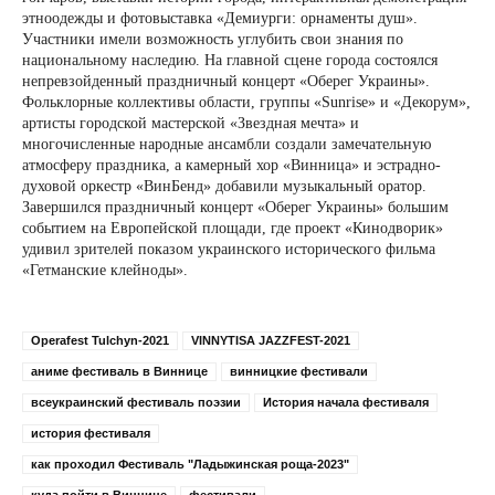
этноодежды и фотовыставка «Демиурги: орнаменты душ».
Участники имели возможность углубить свои знания по
национальному наследию. На главной сцене города состоялся
непревзойденный праздничный концерт «Оберег Украины».
Фольклорные коллективы области, группы «Sunrise» и «Декорум»,
артисты городской мастерской «Звездная мечта» и
многочисленные народные ансамбли создали замечательную
атмосферу праздника, а камерный хор «Винница» и эстрадно-
духовой оркестр «ВинБенд» добавили музыкальный оратор.
Завершился праздничный концерт «Оберег Украины» большим
событием на Европейской площади, где проект «Кинодворик»
удивил зрителей показом украинского исторического фильма
«Гетманские клейноды».
Operafest Tulchyn-2021
VINNYTISA JAZZFEST-2021
аниме фестиваль в Виннице
винницкие фестивали
всеукраинский фестиваль поэзии
История начала фестиваля
история фестиваля
как проходил Фестиваль "Ладыжинская роща-2023"