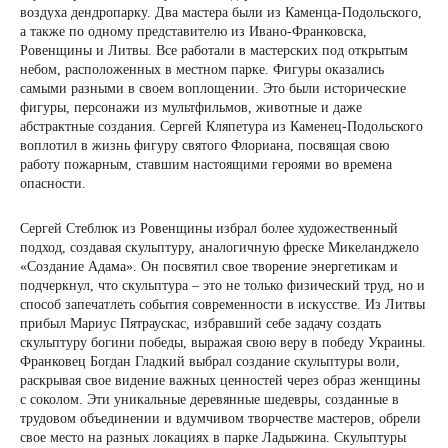
воздуха дендропарку. Два мастера были из Каменца-Подольского,
а также по одному представителю из Ивано-Франковска,
Ровенщины и Литвы. Все работали в мастерских под открытым
небом, расположенных в местном парке. Фигуры оказались
самыми разными в своем воплощении. Это были исторические
фигуры, персонажи из мультфильмов, животные и даже
абстрактные создания. Сергей Кляпетура из Каменец-Подольского
воплотил в жизнь фигуру святого Флориана, посвящая свою
работу пожарным, ставшим настоящими героями во времена
опасности.
Сергей Стеблюк из Ровенщины избрал более художественный
подход, создавая скульптуру, аналогичную фреске Микеланджело
«Создание Адама». Он посвятил свое творение энергетикам и
подчеркнул, что скульптура – это не только физический труд, но и
способ запечатлеть события современности в искусстве. Из Литвы
прибыл Мариус Пятраускас, избравший себе задачу создать
скульптуру богини победы, выражая свою веру в победу Украины.
Франковец Богдан Гладкий выбрал создание скульптуры воли,
раскрывая свое видение важных ценностей через образ женщины
с соколом. Эти уникальные деревянные шедевры, созданные в
трудовом объединении и вдумчивом творчестве мастеров, обрели
свое место на разных локациях в парке Ладыжина. Скульптуры