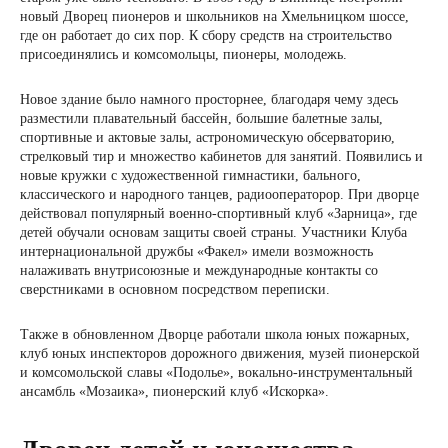
новый Дворец пионеров и школьников на Хмельницком шоссе,
где он работает до сих пор. К сбору средств на строительство
присоединялись и комсомольцы, пионеры, молодежь.
Новое здание было намного просторнее, благодаря чему здесь
разместили плавательный бассейн, большие балетные залы,
спортивные и актовые залы, астрономическую обсерваторию,
стрелковый тир и множество кабинетов для занятий. Появились и
новые кружки с художественной гимнастики, бального,
классического и народного танцев, радиооператорор. При дворце
действовал популярный военно-спортивный клуб «Зарница», где
детей обучали основам защиты своей страны. Участники Клуба
интернациональной дружбы «Факел» имели возможность
налаживать внутрисоюзные и международные контакты со
сверстниками в основном посредством переписки.
Также в обновленном Дворце работали школа юных пожарных,
клуб юных инспекторов дорожного движения, музей пионерской
и комсомольской славы «Подолье», вокально-инструментальный
ансамбль «Мозаика», пионерский клуб «Искорка».