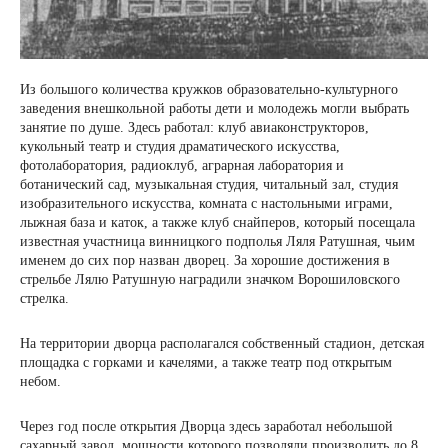
Из большого количества кружков образовательно-культурного
заведения внешкольной работы дети и молодежь могли выбрать
занятие по душе. Здесь работал: клуб авиаконструкторов,
кукольный театр и студия драматического искусства,
фотолаборатория, радиоклуб, аграрная лаборатория и
ботанический сад, музыкальная студия, читальный зал, студия
изобразительного искусства, комната с настольными играми,
лыжная база и каток, а также клуб снайперов, который посещала
известная участница винницкого подполья Ляля Ратушная, чьим
именем до сих пор назван дворец. За хорошие достижения в
стрельбе Лялю Ратушную наградили значком Ворошиловского
стрелка.
На территории дворца располагался собственный стадион, детская
площадка с горками и качелями, а также театр под открытым
небом.
Через год после открытия Дворца здесь заработал небольшой
сахарный завод, мощности которого позволяли производить до 8