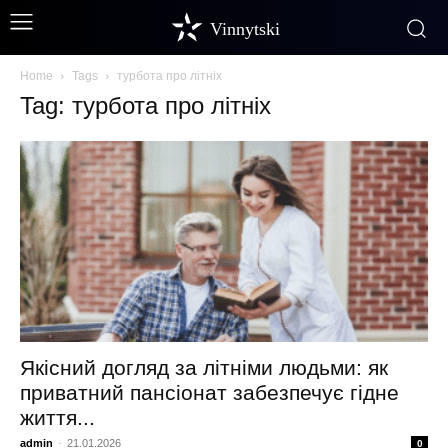
Vinnytski
Home
Tags
турбота про літніх
Tag: турбота про літніх
Якісний догляд за літніми людьми: як
приватний пансіонат забезпечує гідне
життя...
admin
-
21.01.2026
0