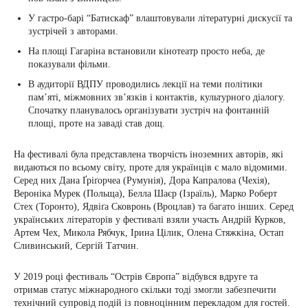
У гастро-барі “Батискаф” влаштовували літературні дискусії та
зустрічей з авторами.
На площі Гагаріна встановили кінотеатр просто неба, де
показували фільми.
В аудиторії ВДПУ проводились лекції на теми політики
пам’яті, міжмовних зв’язків і контактів, культурного діалогу.
Спочатку планувалось організувати зустріч на фонтанній
площі, проте на заваді став дощ.
На фестивалі була представлена творчість іноземних авторів, які
видаються по всьому світу, проте для українців є мало відомими.
Серед них Дана Ґріґорчеа (Румунія), Дора Капралова (Чехія),
Вероніка Мурек (Польща), Белла Шаєр (Ізраїль), Марко Роберт
Стех (Торонто), Ядвіґа Сковронь (Вроцлав) та багато інших. Серед
українських літераторів у фестивалі взяли участь Андрій Курков,
Артем Чех, Микола Рябчук, Ірина Цілик, Олена Стяжкіна, Остап
Сливинський, Сергій Татчин.
У 2019 році фестиваль “Острів Європа” відбувся вдруге та
отримав статус міжнародного скільки тоді змогли забезпечити
технічний супровід подій із повноцінним перекладом для гостей.