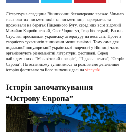
Літературна спадщина Вінниччини беззаперечно вражає. Чимало
талановитих письменників та письменниць народились та
проживали на берегах Південного Бугу, серед них всім відомий
Михайло Коцюбинський, Олег Чорногуз, Ігор Костецьий, Василь
Стус, які прославили українську літературу на весь світ. Проте з
творчістю сучасників вінничани менш знайомі. Тому саме для
подальшої популяризації української творчості у Вінниці часто
організовують різноманітні літературні фестивалі. Серед
найвідоміших є “Малахітовий носоріг”, “Підкова пегаса”, “Острів
Європа”. На останньому зупинимось та розглянемо детальніше
історію фестивалю та його значення далі на
vinnytski
.
Історія започаткування
“Острову Європа”