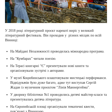
У 2018 році літературний проєкт нарешті виріс у великий
літературний фестиваль. Він проходив у різних місцях по всій
Вінниці:
На Майдані Незалежності проводилась міжнародна програма.
На “Кумбарах” читали поезію.
На Терасі книгарні “Є” презентували нові книги та
організовували зустрічі з авторами.
У музеї Коцюбинського влаштовували мистецькі перформанси.
Відвідувачів було дуже багато, адже тут виступав Сергій
Жадан із музичним проєктом “Лінія Маннергейма”.
У дворику бібліотеки №1 проводились дитячі майстер-класи та
презентувалась дитяча література.
На Європейській площі організували тематичні квести,
пов’язані з Вінницею.