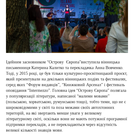
Ідейним засновником “Острову Європа”виступила вінницька
письменниця Катерина Калитко та перекладачка Анна Вовченко.
Тоді, у 2015 році, це був тільки культурно-просвітницький проєкт,
який презентували на декількох вінницьких подіях та фестивалях,
серед яких “Форум видавців”, “Книжковий Арсенал” і фестиваль
оповідання “Intermezzo”. Головна ідея “Острову Європа” полягала
у популяризації літератури, написаної “малими мовами”
(польською, хорватською, румунською тощо), тобто тими, що не є
широковідомими у світі та поза межами своїх автохтонних
територій, на які звертають менше уваги у великому
літературному світі, оскільки вони не мають потужної програмної
підтримки перекладів, а не перекладаються через відсутність
великої кількості знавців мови.