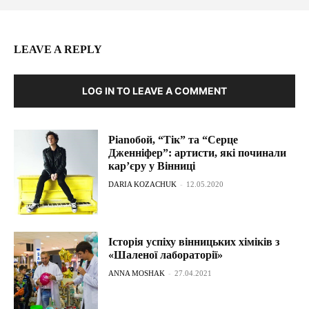
LEAVE A REPLY
LOG IN TO LEAVE A COMMENT
Pianoбой, “Тік” та “Серце
Дженніфер”: артисти, які починали
кар’єру у Вінниці
DARIA KOZACHUK
-
12.05.2020
Історія успіху вінницьких хіміків з
«Шаленої лабораторії»
ANNA MOSHAK
-
27.04.2021