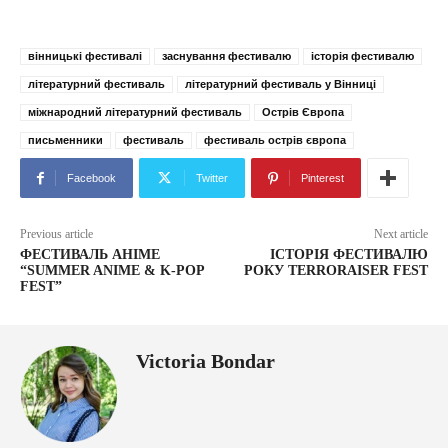
вінницькі фестивалі
заснування фестивалю
історія фестивалю
літературний фестиваль
літературний фестиваль у Вінниці
міжнародний літературний фестиваль
Острів Європа
письменники
фестиваль
фестиваль острів європа
Facebook
Twitter
Pinterest
Previous article
Next article
ФЕСТИВАЛЬ АНІМЕ
ІСТОРІЯ ФЕСТИВАЛЮ
“SUMMER ANIME & K-POP
РОКУ TERRORAISER FEST
FEST”
Victoria Bondar