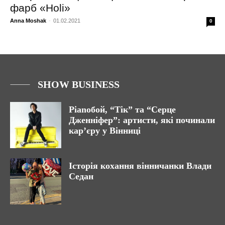
фарб «Holi»
Anna Moshak
-
01.02.2021
0
SHOW BUSINESS
Pianoбой, “Тік” та “Серце
Дженніфер”: артисти, які починали
кар’єру у Вінниці
Історія кохання вінничанки Влади
Седан