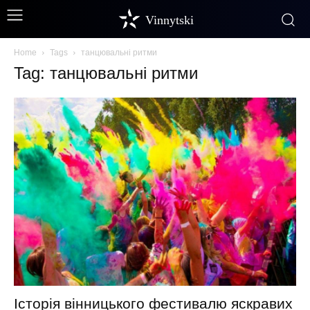
Vinnytski
Home
Tags
танцювальні ритми
Tag: танцювальні ритми
Історія вінницького фестивалю яскравих