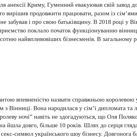
ісля анексії Криму, Гуменний евакуював свій завод д
 хто вирішив продовжити працювати, разом із сім’ям
не забував і про свою батьківщину. В 2018 році у Ві
дприємство поклало початок функціонуванню вінниц
в сотню найвпливовіших бізнесменів. В загальному р
витою впевненістю назвати справжньою королевою 
 з Вінниці. Вона народилася у сім’ї дипломата та л
ролеву ночі” навіть не здогадуються, що Оля Поляк
на йшла довго, більше 10 років. Шлях до серця гляда
 секс-символ українського шоу бізнесу. Довгонога 