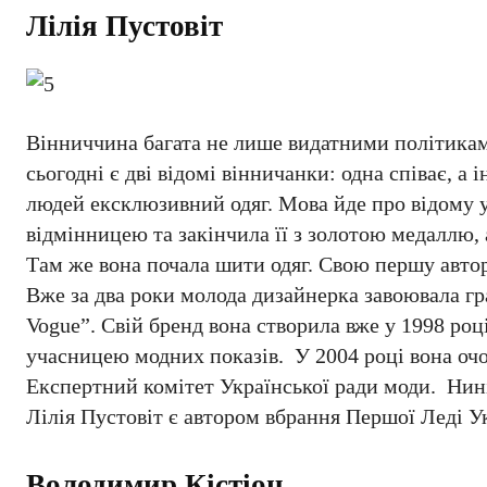
Лілія Пустовіт
Вінниччина багата не лише видатними політикам
сьогодні є дві відомі вінничанки: одна співає, а 
людей ексклюзивний одяг. Мова йде про відому у
відмінницею та закінчила її з золотою медаллю, 
Там же вона почала шити одяг. Свою першу автор
Вже за два роки молода дизайнерка завоювала г
Vogue”. Свій бренд вона створила вже у 1998 роц
учасницею модних показів. У 2004 році вона очо
Експертний комітет Української ради моди. Нині,
Лілія Пустовіт є автором вбрання Першої Леді 
Володимир Кістіон