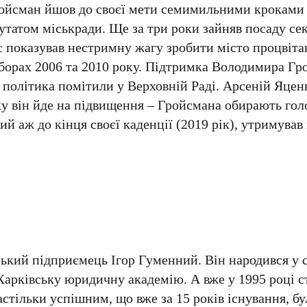
ойсман йшов до своєї мети семимильними кроками т
татом міськради. Ще за три роки зайняв посаду се
ас показував нестримну жагу зробити місто процвіта
борах 2006 та 2010 року. Підтримка Володимира Гр
 політика помітили у Верховній Раді. Арсеній Яце
оку він йде на підвищення – Гройсмана обирають го
ий аж до кінця своєї каденції (2019 рік), утримував
кий підприємець Ігор Гуменний. Він народився у с
 Харківську юридичну академію. А вже у 1995 році 
стільки успішним, що вже за 15 років існування, бу