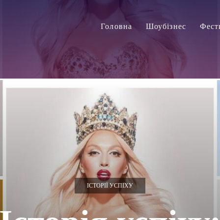
Головна
Шоубізнес
Фест
ІСТОРІЇ УСПІХУ