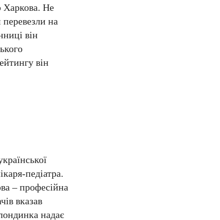
о Харкова. Не
и перевезли на
нниці він
ького
ейтингу він
української
ікаря-педіатра.
ова – професійна
чів вказав
блондинка надає