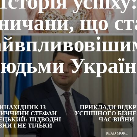
Історія успіху
ничани, що с
айвпливовіши
юдьми Украї
ИНАХІДНИК ІЗ
ПРИКЛАДИ ВІДКР
НИЧЧИНИ СТЕФАН
УСПІШНОГО БІЗНЕ
ЕЦЬКИЙ: ПІДВОДНІ
ЧАС ВІЙНИ
НИ І НЕ ТІЛЬКИ
READ MORE