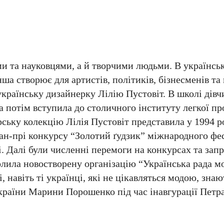
и та науковцями, а й творчими людьми. В українськ
інша створює для артистів, політиків, бізнесменів та
країнську дизайнерку Лілію Пустовіт. В школі дівч
а потім вступила до столичного інституту легкої пр
ську колекцію Лілія Пустовіт представила у 1994 ро
ран-прі конкурсу “Золотий ґудзик” міжнародного фе
і. Далі були численні перемоги на конкурсах та зап
лила новостворену організацію “Українська рада мо
 навіть ті українці, які не цікавляться модою, знаю
України Марини Порошенко під час інавгурації Пет