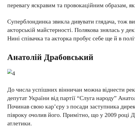
перевагу яскравим та провокаційним образам, як
Суперблондинка звикла дивувати глядача, тож ви
акторській майстерності. Полякова знялась у дек
Нині співачка та акторка пробує себе ще й в пол
Анатолій Драбовський
До числа успішних вінничан можна віднести рект
депутат України від партії “Слуга народу” Анато
Починав свою кар’єру з посади заступника дирек
півроку очолив його. Примітно, що у 2009 році 
атлетики.