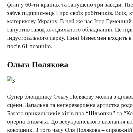
філії у 60-ти країнах та запущено три заводи. П
забув підприємець і про своїх робітників. Всіх,
материкову Україну. В цей же час Ігор Гуменний 
запустив завод холодильного обладнання. Це пі
індустріального парку. Нині бізнесмен входить 
посів 61 позицію.
Ольга Полякова
Супер блондинку Ольгу Полякову можна з цілко
сцени. Запальна та неперевершена артистка родом
Багато прихильників хітів про “Шльопки” та “Ко
оперна співачка. До всеукраїнського визнання во
кокошник. З того часу Оля Полякова – справжній