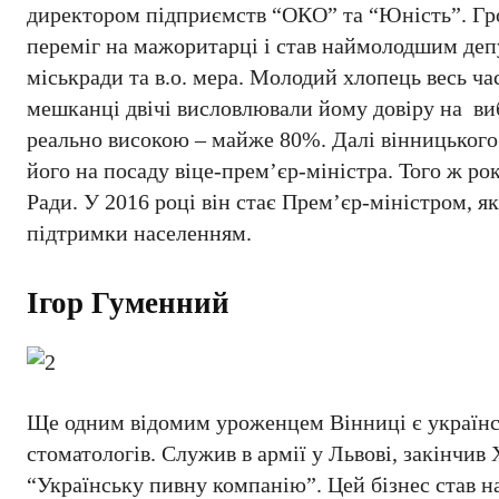
директором підприємств “ОКО” та “Юність”. Гр
переміг на мажоритарці і став наймолодшим депу
міськради та в.о. мера. Молодий хлопець весь ч
мешканці двічі висловлювали йому довіру на ви
реально високою – майже 80%. Далі вінницького
його на посаду віце-прем’єр-міністра. Того ж р
Ради. У 2016 році він стає Прем’єр-міністром, як
підтримки населенням.
Ігор Гуменний
Ще одним відомим уроженцем Вінниці є українсь
стоматологів. Служив в армії у Львові, закінчив
“Українську пивну компанію”. Цей бізнес став на