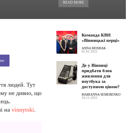
READ MORE
Команда КВН
«Вінницькі перці»
ANNA MOSHAK
-
01.02.2021
ber
Де у Вінниці
придбати блок
живлення для
ноутбука за
тя людей. Тут
доступною ціною?
ому не дивно, що
MARIANNA SEMERENKO
-
16.11.2021
нець.
і на
vinnytski
.