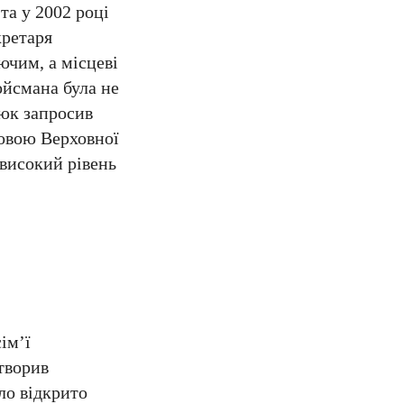
а у 2002 році
кретаря
ючим, а місцеві
ойсмана була не
нюк запросив
ловою Верховної
 високий рівень
ім’ї
створив
ло відкрито