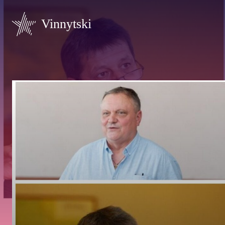
Vinnytski