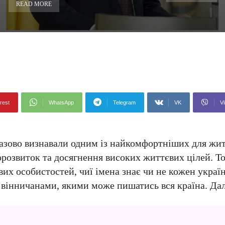
READ MORE
rest
WhatsApp
Telegram
VK
Vi
разово визнавали одним із найкомфортніших для жит
розвиток та досягнення високих життєвих цілей. Т
их особистостей, чиї імена знає чи не кожен украї
вінничанами, якими може пишатись вся країна. Дал