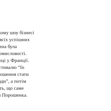
ому шоу бізнесі
 всіх успішних
ина була
омисловості.
ці у Франції.
стивалю “In
рошення стати
ди”, а потім
ть, що саме
ра Порошенка.