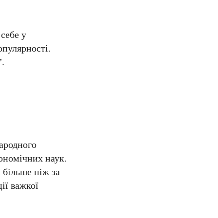
себе у
опулярності.
”.
народного
кономічних наук.
 більше ніж за
ії важкої