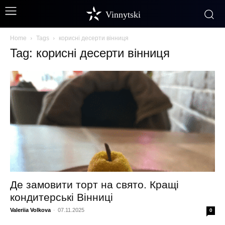
Vinnytski
Home
Tags
корисні десерти вінниця
Tag: корисні десерти вінниця
Де замовити торт на свято. Кращі
кондитерські Вінниці
Valeriia Volkova
-
07.11.2025
0