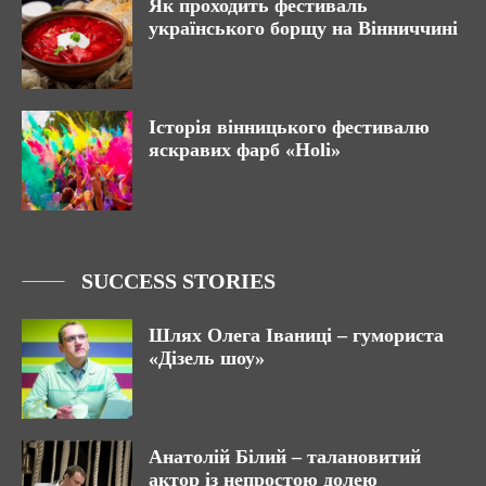
Як проходить фестиваль
українського борщу на Вінниччині
Історія вінницького фестивалю
яскравих фарб «Holi»
SUCCESS STORIES
Шлях Олега Іваниці – гумориста
«Дізель шоу»
Анатолій Білий – талановитий
актор із непростою долею