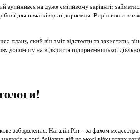
вий зупинився на дуже сміливому варіанті: займатис
рібної для початківця-підприємця. Вирішивши все ж
ес-плану, який він зміг відстояти та захистити, він
ову допомогу на відкриття підприємницької діяльно
тологи!
ькове забарвлення. Наталія Рін – за фахом медсестра
 медиків у зоні бойових дій на межі військових кон