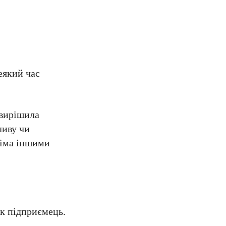
еякий час
 вирішила
ливу чи
усіма іншими
як підприємець.