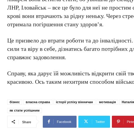
ЛНР, Іловайськ – все це було для неї не простим 
крові вони втрачають за рідну неньку. Через стр
отримала погіршення стану здоров’я.
Це призвело до втрати роботи та до інвалідності.
сили та віру в себе, дізнатись багато потрібних д
справжнє задоволення.
Справу, яка дарує їй можливість відкрити свій 
красивою. Ось таким нехитрим способом військо
бізнес
власна справа
історії успіху вінничан
мотивація
Наталія
як стати успішним
Facebook
Twitter
Pinte
Share