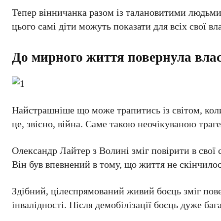
Тепер вінничанка разом із талановитими людьми,
цього самі діти можуть показати для всіх свої вл
До мирного життя повернула вла
Найстрашніше що може трапитись із світом, коли
це, звісно, війна. Саме такою неочікуваною траге
Олександр Лайтер з Волині зміг повірити в свої 
Він був впевнений в тому, що життя не скінчилос
Здібний, цілеспрямований живий боєць зміг пове
інвалідності. Після демобілізації боєць дуже ба