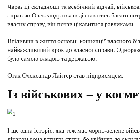
Через ці складнощі та всебічний відчай, військо
справою.Олександр почав дізнаватись багато пот
власну справу, він почав цікавитися равликами.
Втіливши в життя основні концепції власного бізн
найважливіший крок до власної справи. Однораз
було самою владою та державою.
Отак Олександр Лайтер став підприємцем.
Із військових – у косме
І ще одна історія, яка теж має чорно-зелене війс
лікарем вона встигла стати, бо увійшла до складу