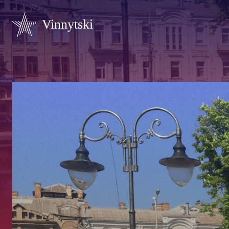
Vinnytski