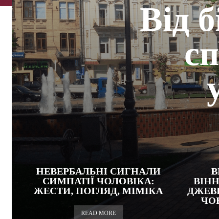
Від б
сп
НЕВЕРБАЛЬНІ СИГНАЛИ
В
СИМПАТІЇ ЧОЛОВІКА:
ВІН
ЖЕСТИ, ПОГЛЯД, МІМІКА
ДЖЕВ
ЧОВ
READ MORE