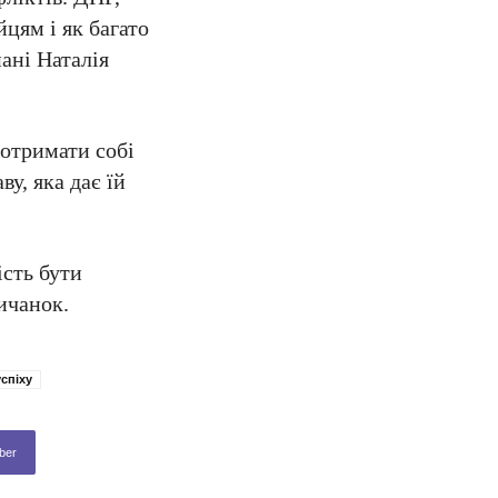
йцям і як багато
пані Наталія
 отримати собі
ву, яка дає їй
ість бути
ичанок.
успіху
ber