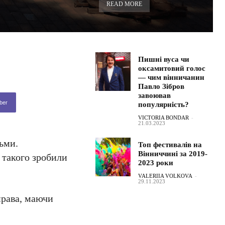
READ MORE
Пишні вуса чи
оксамитовий голос
— чим вінничанин
Павло Зібров
завоював
ber
популярність?
VICTORIA BONDAR
-
21.03.2023
дьми.
Топ фестивалів на
Вінниччині за 2019-
я такого зробили
2023 роки
VALERIIA VOLKOVA
-
29.11.2023
 права, маючи