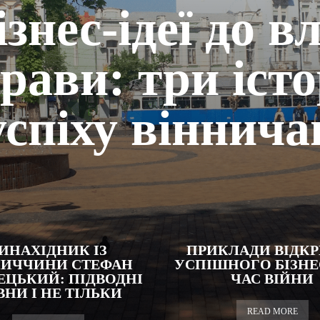
ізнес-ідеї до в
рави: три істо
успіху віннича
ИНАХІДНИК ІЗ
ПРИКЛАДИ ВІДКР
НИЧЧИНИ СТЕФАН
УСПІШНОГО БІЗНЕ
ЕЦЬКИЙ: ПІДВОДНІ
ЧАС ВІЙНИ
НИ І НЕ ТІЛЬКИ
READ MORE