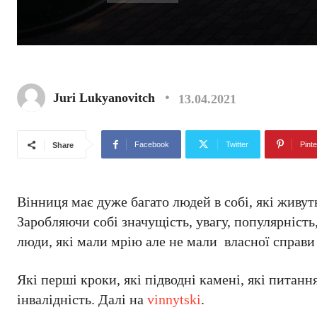
Juri Lukyanovitch
13.04.2021
Facebook
Twitter
Pinte
Share
Вінниця має дуже багато людей в собі, які живуть
Заробляючи собі значущість, увагу, популярність,
люди, які мали мрію але не мали власної справи 
Які перші кроки, які підводні камені, які питанн
інвалідність. Далі на
vinnytski
.