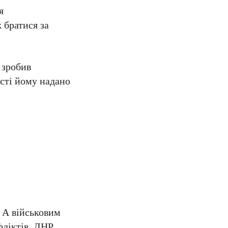
я
 братися за
 зробив
сті йому надано
. А військовим
фліктів. ДНР,