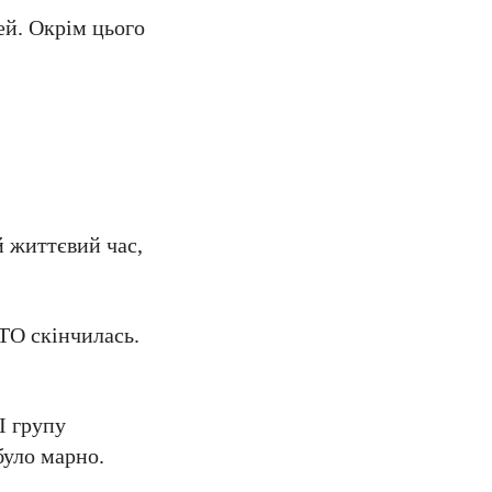
ей. Окрім цього
й життєвий час,
АТО скінчилась.
І групу
 було марно.