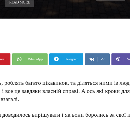
READ MORE
rest
WhatsApp
Telegram
VK
Vi
, роблять багато цікавинок, та діляться ними із лю
 і все це завдяки власній справі. А ось які кроки дл
взагалі.
я доводилось вирішувати і як вони боролись за свої