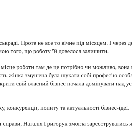
краді. Проте не все то вічне під місяцем. І через д
ною того, що роботу їй довелося залишити.
місце роботи там де це потрібно чи можливо, вона
ість жінка змушена була шукати собі професію особ
дкрити свій власний бізнес почала домінувати над 
.
, конкуренції, попиту та актуальності бізнес-ідеї.
ї справи, Наталія Григорук змогла зареєструватись 