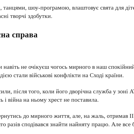
 танцями, шоу-програмою, влаштовує свята для діт
асні творчі здобутки.
сна справа
 навіть не очікуєш чогось мирного в наш спокійни
дією стали військові конфлікти на Сході країни.
сили, після того, коли його дворічна служба у зоні 
ь і війна на ньому хрест не поставила.
рнутись до мирного життя, але, на жаль, отримав ІІ
гато разів сподівався знайти найняту працю. Але все