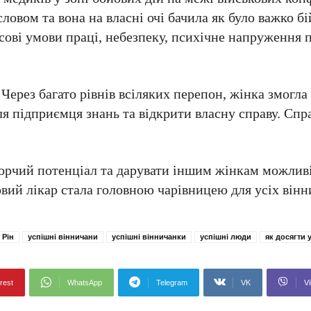
словом та вона на власні очі бачила як було важко бі
есові умови праці, небезпеку, психічне напруження 
 Через багато рівнів всіляких перепон, жінка змогла
ля підприємця знань та відкрити власну справу. Спра
творчий потенціал та дарувати іншим жінкам можлив
вий лікар стала головною чарівницею для усіх вінн
 Рін
успішні вінничани
успішні вінничанки
успішні люди
як досягти 
rest
WhatsApp
Telegram
VK
Vi