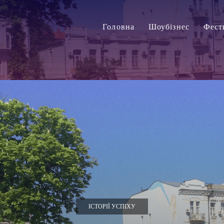
Головна
Шоубізнес
Фест
ІСТОРІЇ УСПІХУ