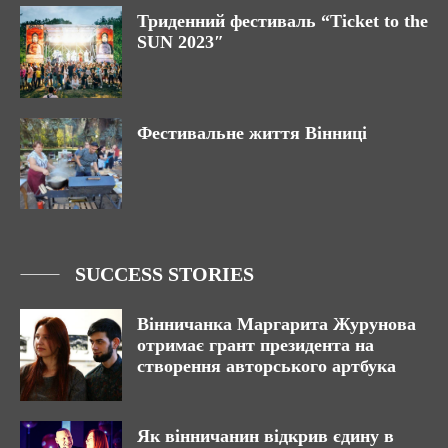
Триденний фестиваль “Ticket to the
SUN 2023″
Фестивальне життя Вінниці
SUCCESS STORIES
Вінничанка Маргарита Журунова
отримає грант президента на
створення авторського артбука
Як вінничанин відкрив єдину в