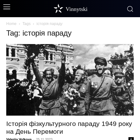
Vinnytski
Home
Tags
історія параду
Tag: історія параду
Історія фізкультурного параду 1949 року
на День Перемоги
Valeriia Volkova
-
25.11.2023
0