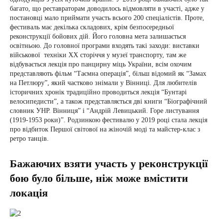
багато, що реставраторам доводилось відмовляти в участі, адже у
постановці мало приймати участь всього 200 спеціалістів. Проте,
фестиваль має декілька складових, крім безпосередньої
реконструкції бойових дій. Його головна мета залишається
освітньою. До головної програми входять такі заходи: виставки
військової техніки ХХ сторіччя у музеї транспорту, там же
відбувається лекція про панцирну міць України, всім охочим
представляють фільм “Таємна операція”, більш відомий як “Замах
на Петлюру”, який частково знімали у Вінниці. Для любителів
історичних хронік традиційно проводиться лекція “Бунтарі
велосипедисти”, а також представляється дві книги “Біографічний
словник УНР. Вінниця” і “Андрій Левицький. Горе листування
(1919-1953 роки)”. Родзинкою фестивалю у 2019 році стала лекція
про відбиток Першої світової на жіночій моді та майстер-клас з
ретро танців.
Бажаючих взяти участь у реконструкції
бою було більше, ніж може вмістити
локація