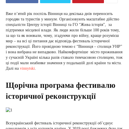
Вже п’ятий рік поспіль Вінниця на декілька днів переносить
городян та туристів у минуле. Організовують масштабне дійство
спеціалісти Центру історії Вінниці та ГО “Жива історія”, за
підтримки місцевої влади. Як люди жили більше 100 років тому,
за що та як воювали, чому, згадуючи про війну, краще розумієш
мир – на всі ці питання дає відповідь фестиваль історичної
реконструкції. Його провідною темою є “Вінниця – столиця УНР”
і вона вибрана не випадково. Найкомфортніше місто проживання
у сучасній Україні кілька разів ставало тимчасовою столицею, тож
ці події мали неабияке значення у подальшій долі країни та міста.
Далі на
vinnytski
.
Щорічна програма фестивалю
історичної реконструкції
Всеукраїнський фестиваль історичної реконструкції об’єднує
однодумців з усіх куточків країни. У 2019 році бажаючих було так