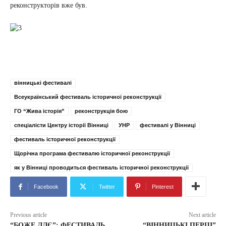
реконструкторів вже був.
вінницькі фестивалі
Всеукраїнський фестиваль історичної реконструкції
ГО “Жива історія”
реконструкція бою
спеціалісти Центру історії Вінниці
УНР
фестивалі у Вінниці
фестиваль історичної реконструкції
Щорічна програма фестивалю історичної реконструкції
як у Вінниці проводиться фестиваль історичної реконструкції
Facebook
Twitter
Pinterest
Previous article
Next article
“БОЖЕ ЛЛЄ”: ФЕСТИВАЛЬ
“ВІННИЦЬКІ ПЕРЦІ”