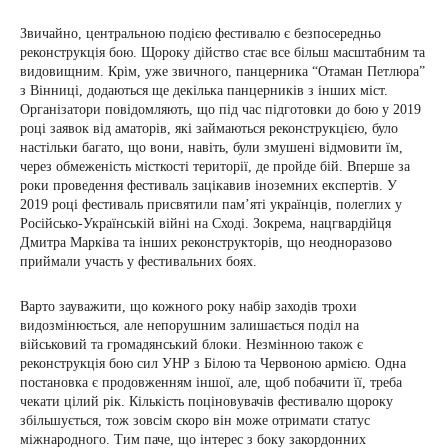
Звичайно, центральною подією фестивалю є безпосередньо
реконструкція бою. Щороку дійство стає все більш масштабним та
видовищним. Крім, уже звичного, панцерника “Отаман Петлюра”
з Вінниці, додаються ще декілька панцерників з інших міст.
Організатори повідомляють, що під час підготовки до бою у 2019
році заявок від аматорів, які займаються реконструкцією, було
настільки багато, що вони, навіть, були змушені відмовити їм,
через обмеженість місткості території, де пройде бій. Вперше за
роки проведення фестиваль зацікавив іноземних експертів. У
2019 році фестиваль присвятили пам’яті українців, полеглих у
Російсько-Українській війні на Сході. Зокрема, нацгвардійця
Дмитра Марківа та інших реконструкторів, що неодноразово
приймали участь у фестивальних боях.
Варто зауважити, що кожного року набір заходів трохи
видозмінюється, але непорушним залишається поділ на
військовий та громадянський блоки. Незмінною також є
реконструкція бою сил УНР з Білою та Червоною армією. Одна
постановка є продовженням іншої, але, щоб побачити її, треба
чекати цілий рік. Кількість поціновувачів фестивалю щороку
збільшується, тож зовсім скоро він може отримати статус
міжнародного. Тим паче, що інтерес з боку закордонних