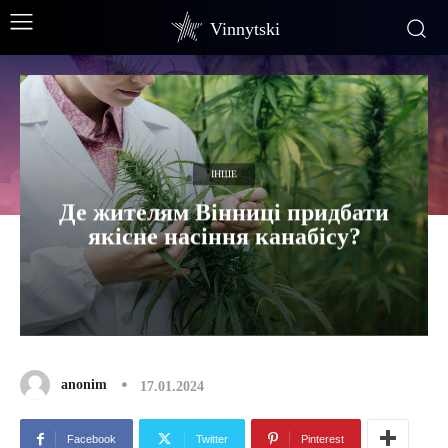
Vinnytski
ІНШЕ
Де жителям Вінниці придбати
якісне насіння канабісу?
anonim
17.01.2024
Facebook
Twitter
Pinterest