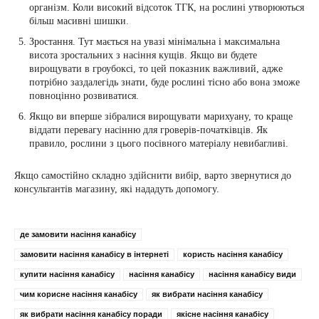
організм. Коли високий відсоток ТГК, на рослині утворюються
більш масивні шишки.
Зростання. Тут мається на увазі мінімальна і максимальна
висота зростальних з насіння кущів. Якщо ви будете
вирощувати в гроубоксі, то цей показник важливий, адже
потрібно заздалегідь знати, буде рослині тісно або вона зможе
повноцінно розвиватися.
Якщо ви вперше зібралися вирощувати марихуану, то краще
віддати перевагу насінню для гроверів-початківців. Як
правило, рослини з цього посівного матеріалу невибагливі.
Якщо самостійно складно здійснити вибір, варто звернутися до
консультантів магазину, які нададуть допомогу.
де замовити насіння канабісу
замовити насіння канабісу в інтернеті
користь насіння канабісу
купити насіння канабісу
насіння канабісу
насіння канабісу види
чим корисне насіння канабісу
як вибрати насіння канабісу
як вибрати насіння канабісу поради
якісне насіння канабісу