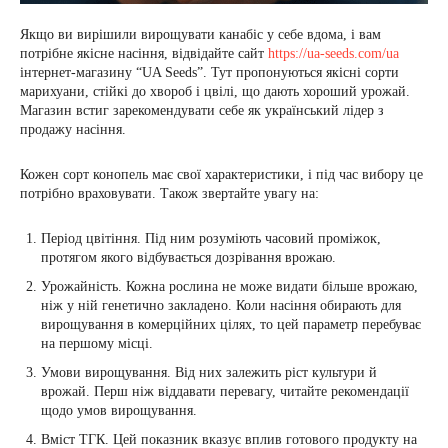
Якщо ви вирішили вирощувати канабіс у себе вдома, і вам
потрібне якісне насіння, відвідайте сайт
https://ua-seeds.com/ua
інтернет-магазину “UA Seeds”. Тут пропонуються якісні сорти
марихуани, стійкі до хвороб і цвілі, що дають хороший урожай.
Магазин встиг зарекомендувати себе як український лідер з
продажу насіння.
Кожен сорт конопель має свої характеристики, і під час вибору це
потрібно враховувати. Також звертайте увагу на:
Період цвітіння. Під ним розуміють часовий проміжок,
протягом якого відбувається дозрівання врожаю.
Урожайність. Кожна рослина не може видати більше врожаю,
ніж у ній генетично закладено. Коли насіння обирають для
вирощування в комерційних цілях, то цей параметр перебуває
на першому місці.
Умови вирощування. Від них залежить ріст культури й
врожай. Перш ніж віддавати перевагу, читайте рекомендації
щодо умов вирощування.
Вміст ТГК. Цей показник вказує вплив готового продукту на