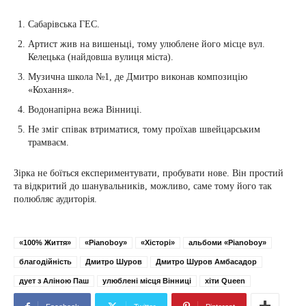
Сабарівська ГЕС.
Артист жив на вишеньці, тому улюблене його місце вул.
Келецька (найдовша вулиця міста).
Музична школа №1, де Дмитро виконав композицію
«Кохання».
Водонапірна вежа Вінниці.
Не зміг співак втриматися, тому проїхав швейцарським
трамваєм.
Зірка не боїться експериментувати, пробувати нове. Він простий
та відкритий до шанувальників, можливо, саме тому його так
полюбляє аудиторія.
«100% Життя»
«Pianoboy»
«Хісторі»
альбоми «Pianoboy»
благодійність
Дмитро Шуров
Дмитро Шуров Амбасадор
дует з Аліною Паш
улюблені місця Вінниці
хіти Queen