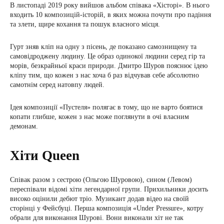
В листопаді 2019 року вийшов альбом співака «Хісторі». В нього
входить 10 композицій-історій, в яких можна почути про падіння
та злети, щире кохання та пошук власного місця.
Гурт зняв кліп на одну з пісень, де показано самознищену та
самовідроджену людину. Це образ одинокої людини серед гір та
морів, безкрайньої краси природи. Дмитро Шуров пояснює ідею
кліпу тим, що кожен з нас хоча б раз відчував себе абсолютно
самотнім серед натовпу людей.
Ідея композиції «Пустеля» полягає в тому, що не варто боятися
копати глибше, кожен з нас може поглянути в очі власним
демонам.
Хіти Queen
Співак разом з сестрою (Ольгою Шуровою), сином (Левом)
переспівали відомі хіти легендарної групи. Прихильники досить
високо оцінили дебют тріо. Музикант додав відео на своїй
сторінці у Фейсбуці. Перша композиція «Under Pressure», котру
обрали для виконання Шурові. Вони виконали хіт не так