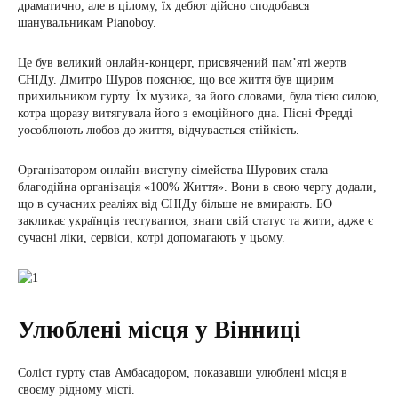
драматично, але в цілому, їх дебют дійсно сподобався
шанувальникам Pianoboy.
Це був великий онлайн-концерт, присвячений пам’яті жертв
СНІДу. Дмитро Шуров пояснює, що все життя був щирим
прихильником гурту. Їх музика, за його словами, була тією силою,
котра щоразу витягувала його з емоційного дна. Пісні Фредді
уособлюють любов до життя, відчувається стійкість.
Організатором онлайн-виступу сімейства Шурових стала
благодійна організація «100% Життя». Вони в свою чергу додали,
що в сучасних реаліях від СНІДу більше не вмирають. БО
закликає українців тестуватися, знати свій статус та жити, адже є
сучасні ліки, сервіси, котрі допомагають у цьому.
Улюблені місця у Вінниці
Соліст гурту став Амбасадором, показавши улюблені місця в
своєму рідному місті.