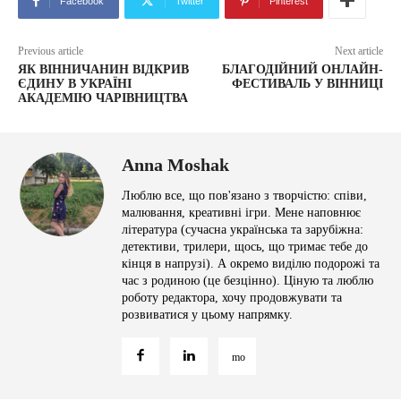
Facebook
Twitter
Pinterest
Previous article
Next article
ЯК ВІННИЧАНИН ВІДКРИВ
БЛАГОДІЙНИЙ ОНЛАЙН-
ЄДИНУ В УКРАЇНІ
ФЕСТИВАЛЬ У ВІННИЦІ
АКАДЕМІЮ ЧАРІВНИЦТВА
Anna Moshak
Люблю все, що пов'язано з творчістю: співи,
малювання, креативні ігри. Мене наповнює
література (сучасна українська та зарубіжна:
детективи, трилери, щось, що тримає тебе до
кінця в напрузі). А окремо виділю подорожі та
час з родиною (це безцінно). Ціную та люблю
роботу редактора, хочу продовжувати та
розвиватися у цьому напрямку.