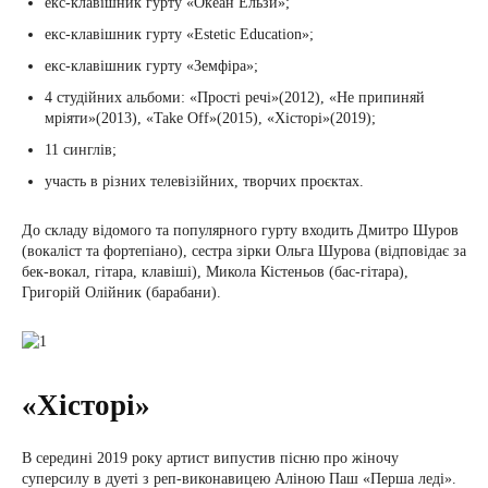
екс-клавішник гурту «Океан Ельзи»;
екс-клавішник гурту «Estetic Education»;
екс-клавішник гурту «Земфіра»;
4 студійних альбоми: «Прості речі»(2012), «Не припиняй
мріяти»(2013), «Take Off»(2015), «Хісторі»(2019);
11 синглів;
участь в різних телевізійних, творчих проєктах.
До складу відомого та популярного гурту входить Дмитро Шуров
(вокаліст та фортепіано), сестра зірки Ольга Шурова (відповідає за
бек-вокал, гітара, клавіші), Микола Кістеньов (бас-гітара),
Григорій Олійник (барабани).
«Хісторі»
В середині 2019 року артист випустив пісню про жіночу
суперсилу в дуеті з реп-виконавицею Аліною Паш «Перша леді».