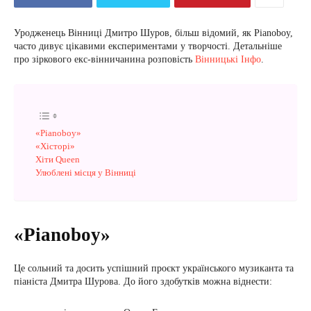
Уродженець Вінниці Дмитро Шуров, більш відомий, як Pianoboy,
часто дивує цікавими експериментами у творчості. Детальніше
про зіркового екс-вінничанина розповість
Вінницькі Інфо
.
«Pianoboy»
«Хісторі»
Хіти Queen
Улюблені місця у Вінниці
«Pianoboy»
Це сольний та досить успішний проєкт українського музиканта та
піаніста Дмитра Шурова. До його здобутків можна віднести: