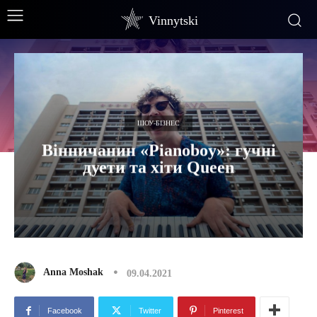
Vinnytski
ШОУ-БІЗНЕС
Вінничанин «Pianoboy»: гучні
дуети та хіти Queen
Anna Moshak
09.04.2021
Facebook
Twitter
Pinterest