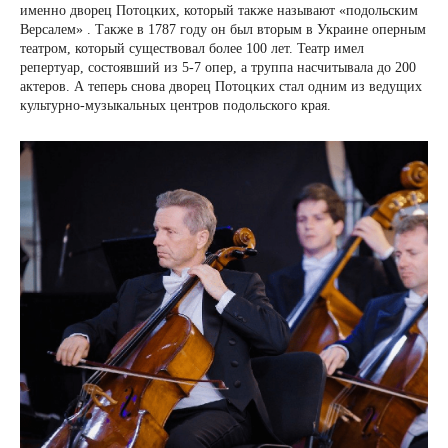
именно дворец Потоцких, который также называют «подольским
Версалем» . Также в 1787 году он был вторым в Украине оперным
театром, который существовал более 100 лет. Театр имел
репертуар, состоявший из 5-7 опер, а труппа насчитывала до 200
актеров. А теперь снова дворец Потоцких стал одним из ведущих
культурно-музыкальных центров подольского края.