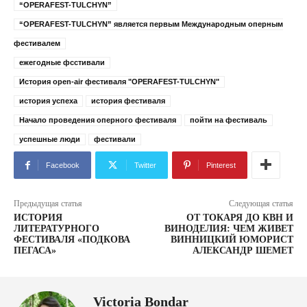
“OPERAFEST-TULCHYN”
“OPERAFEST-TULCHYN” является первым Международным оперным
фестивалем
ежегодные фсстивали
История open-air фестиваля "OPERAFEST-TULCHYN"
история успеха
история фестиваля
Начало проведения оперного фестиваля
пойти на фестиваль
успешные люди
фестивали
Facebook
Twitter
Pinterest
Предыдущая статья
Следующая статья
ИСТОРИЯ
ОТ ТОКАРЯ ДО КВН И
ЛИТЕРАТУРНОГО
ВИНОДЕЛИЯ: ЧЕМ ЖИВЕТ
ФЕСТИВАЛЯ «ПОДКОВА
ВИННИЦКИЙ ЮМОРИСТ
ПЕГАСА»
АЛЕКСАНДР ШЕМЕТ
Victoria Bondar