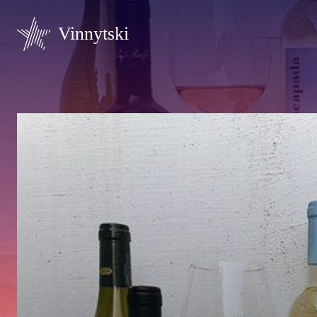
Vinnytski