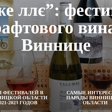
е ллє”: фест
афтового вин
Виннице
П ФЕСТИВАЛЕЙ В
САМЫЕ ИНТЕРЕ
НИЦКОЙ ОБЛАСТИ
ПАРАДЫ ВИННИ
021-2023 ГОДОВ
ОБЛАСТИ