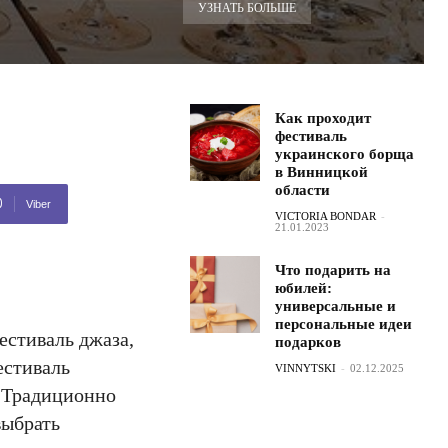
УЗНАТЬ БОЛЬШЕ
Как проходит
фестиваль
украинского борща
в Винницкой
области
Viber
VICTORIA BONDAR
-
21.01.2023
Что подарить на
юбилей:
универсальные и
персональные идеи
естиваль джаза,
подарков
естиваль
VINNYTSKI
-
02.12.2025
. Традиционно
выбрать