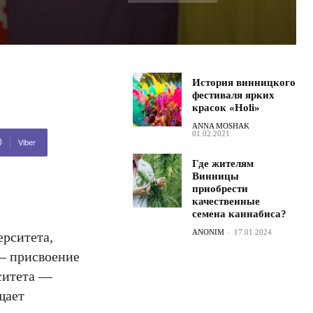
История винницкого
фестиваля ярких
красок «Holi»
ANNA MOSHAK
-
01.02.2021
Viber
Где жителям
Винницы
приобрести
качественные
семена каннабиса?
ANONIM
-
17.01.2024
ерситета,
 — присвоение
ситета —
щает