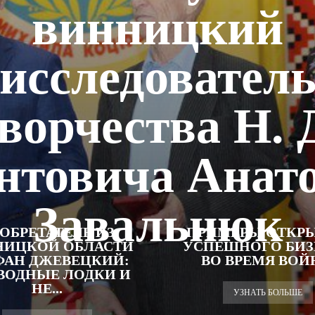
винницкий
исследовател
ворчества Н. 
нтовича Анат
Завальнюк
ОБРЕТАТЕЛЬ ИЗ
ПРИМЕРЫ ОТКР
НИЦКОЙ ОБЛАСТИ
УСПЕШНОГО БИЗ
ФАН ДЖЕВЕЦКИЙ:
ВО ВРЕМЯ ВО
ВОДНЫЕ ЛОДКИ И
НЕ...
УЗНАТЬ БОЛЬШЕ