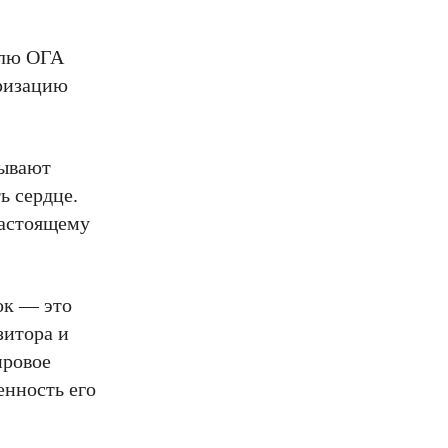
елю ОГА
яризацию
зывают
ь сердце.
настоящему
юк — это
зитора и
ировое
енность его