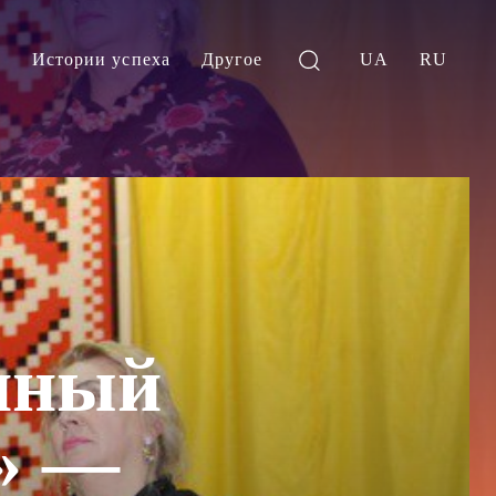
и
Истории успеха
Другое
UA
RU
нный
в» —