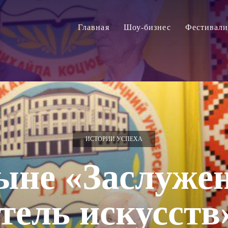
Главная
Шоу-бизнес
Фестивал
ИСТОРИИ УСПЕХА
ыне «Заслуже
тель искусст