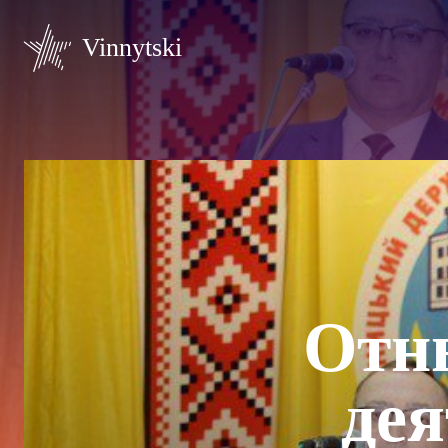
Vinnytski
Отн
дея