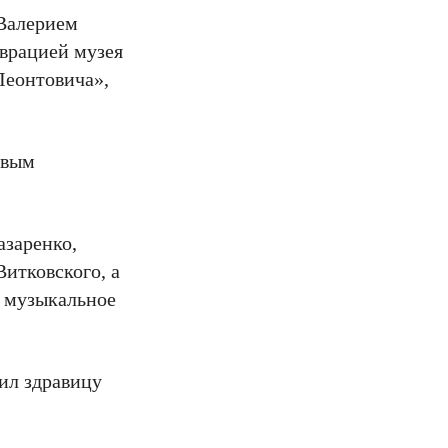
 Валерием
аврацией музея
Леонтовича»,
овым
азаренко,
итковского, а
о музыкальное
ил здравицу