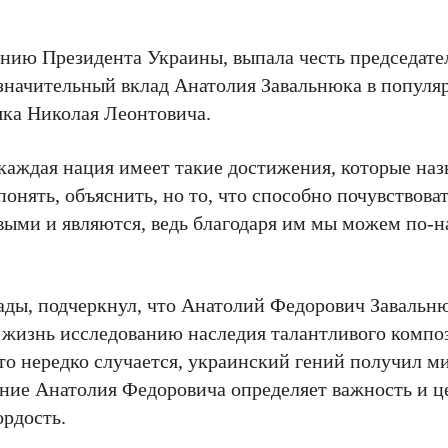
чению Президента Украины, выпала честь председат
значительный вклад Анатолия Завальнюка в попул
яка Николая Леонтовича.
каждая нация имеет такие достижения, которые на
понять, объяснить, но то, что способно почувствоват
ыми и являются, ведь благодаря им мы можем по-
рады, подчеркнул, что Анатолий Федорович Завальн
 жизнь исследованию наследия талантливого компо
то нередко случается, украинский гений получил м
ние Анатолия Федоровича определяет важность и ц
ордость.