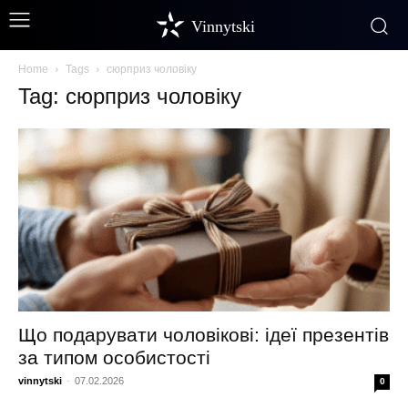
Vinnytski
Home
Tags
сюрприз чоловіку
Tag: сюрприз чоловіку
Що подарувати чоловікові: ідеї презентів
за типом особистості
vinnytski
-
07.02.2026
0