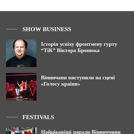
SHOW BUSINESS
Історія успіху фронтмену гурту
“ТіК” Віктора Бронюка
Вінничани виступили на сцені
«Голосу країни»
FESTIVALS
Найцікавіші паради Вінниччини