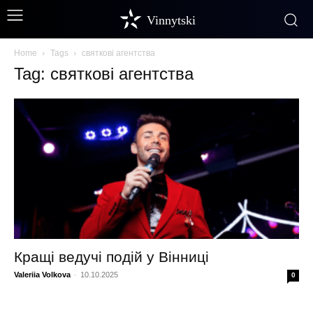
Vinnytski
Home
Tags
святкові агентства
Tag: святкові агентства
Кращі ведучі подій у Вінниці
Valeriia Volkova
-
10.10.2025
0