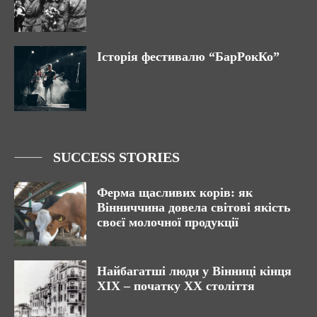
Історія фестивалю “БарРокКо”
SUCCESS STORIES
Ферма щасливих корів: як
Вінниччина довела світові якість
своєї молочної продукції
Найбагатші люди у Вінниці кінця
ХІХ – початку ХХ століття