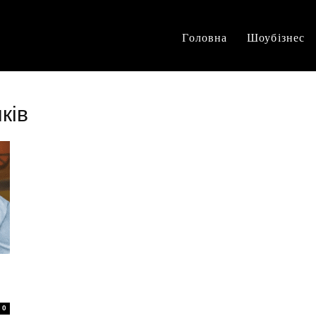
Головна
Шоубізнес
ків
0