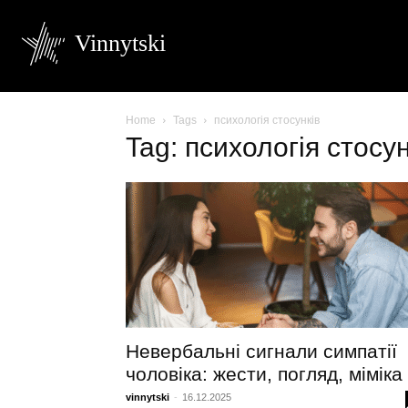
Vinnytski
Home
Tags
психологія стосунків
Tag: психологія стосун
Невербальні сигнали симпатії
чоловіка: жести, погляд, міміка
vinnytski
-
16.12.2025