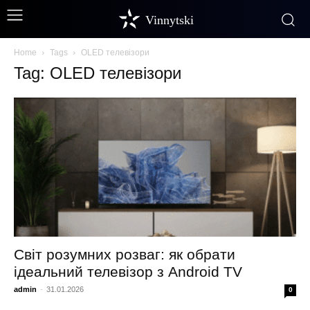
Vinnytski
Home
Tags
OLED телевізори
Tag: OLED телевізори
Світ розумних розваг: як обрати
ідеальний телевізор з Android TV
admin
-
31.01.2026
0