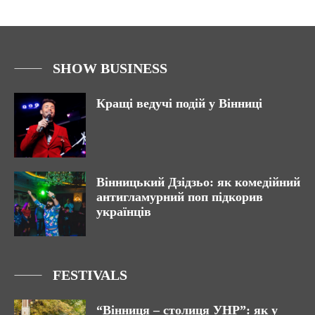
SHOW BUSINESS
Кращі ведучі подій у Вінниці
Вінницький Дзідзьо: як комедійний
антигламурний поп підкорив
українців
FESTIVALS
“Вінниця – столиця УНР”: як у