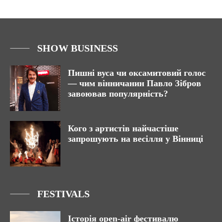
SHOW BUSINESS
Пишні вуса чи оксамитовий голос
— чим вінничанин Павло Зібров
завоював популярність?
Кого з артистів найчастіше
запрошують на весілля у Вінниці
FESTIVALS
Історія open-air фестивалю