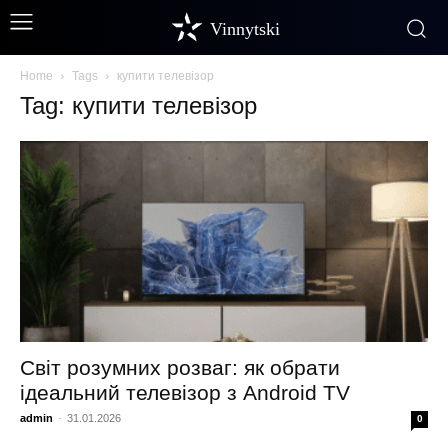
Vinnytski
Home
Tags
купити телевізор
Tag: купити телевізор
Світ розумних розваг: як обрати
ідеальний телевізор з Android TV
admin
-
31.01.2026
0