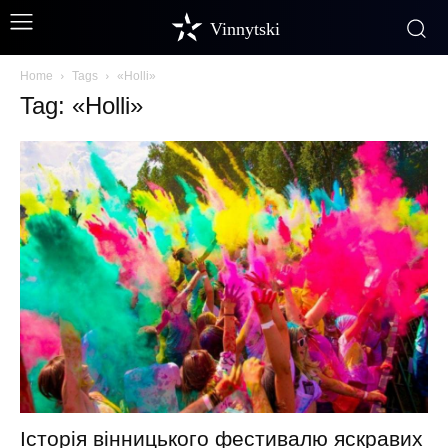
Vinnytski
Home
Tags
«Holli»
Tag: «Holli»
Історія вінницького фестивалю яскравих