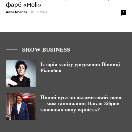
фарб «Holi»
Anna Moshak
-
01.02.2021
0
SHOW BUSINESS
Історія успіху уродженця Вінниці
Pianoбоя
Пишні вуса чи оксамитовий голос
— чим вінничанин Павло Зібров
завоював популярність?