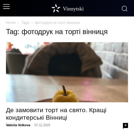
Vinnytski
Home
Tags
фотодрук на торті вінниця
Tag: фотодрук на торті вінниця
Де замовити торт на свято. Кращі
кондитерські Вінниці
Valeriia Volkova
-
07.11.2025
0