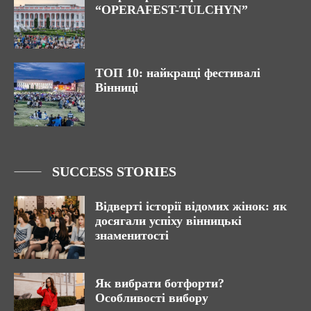
“OPERAFEST-TULCHYN”
ТОП 10: найкращі фестивалі
Вінниці
SUCCESS STORIES
Відверті історії відомих жінок: як
досягали успіху вінницькі
знаменитості
Як вибрати ботфорти?
Особливості вибору