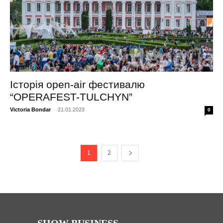
Історія open-air фестивалю
“OPERAFEST-TULCHYN”
Victoria Bondar
-
21.01.2023
0
1
2
SHOW BUSINESS