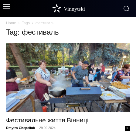
Vinnytski
Home
Tags
фестиваль
Tag: фестиваль
Фестивальне життя Вінниці
Dmytro Chepeliuk
-
29.02.2024
0