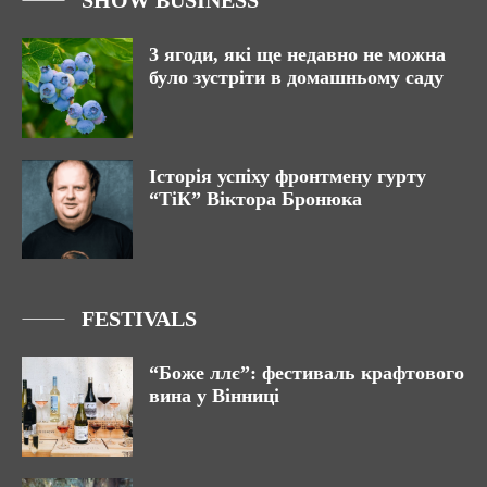
3 ягоди, які ще недавно не можна
було зустріти в домашньому саду
Історія успіху фронтмену гурту
“ТіК” Віктора Бронюка
FESTIVALS
“Боже ллє”: фестиваль крафтового
вина у Вінниці