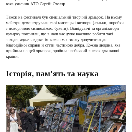
взяв учасник АТО Сергій Столяр.
Також на фестивалі був спеціальний творчий ярмарок. На ньому
майстри демонстрували свої мистецькі витвори (ляльки, поробки
з новорічною символікою, букети). Відвідувачі та організатори
ярмарку пояснили, що в наш час дуже важливо робити такі
заходи, адже завдяки їм кожен має змогу долучитися до
благодійної справи й стати частиною добра. Кожна людина, яка
прийшла на цей ярмарок, зробила неабиякий внесок для нашої
країни.
Історія, пам’ять та наука