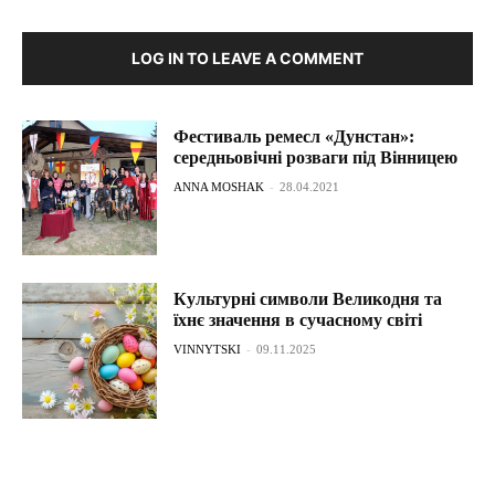
LOG IN TO LEAVE A COMMENT
Фестиваль ремесл «Дунстан»:
середньовічні розваги під Вінницею
ANNA MOSHAK
-
28.04.2021
Культурні символи Великодня та
їхнє значення в сучасному світі
VINNYTSKI
-
09.11.2025