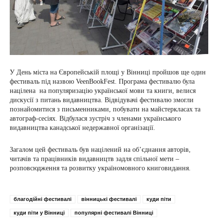
У День міста на Європейській площі у Вінниці пройшов ще один
фестиваль під назвою VeenBookFest. Програма фестивалю була
націлена на популяризацію української мови та книги, велися
дискусії з питань видавництва. Відвідувачі фестивалю змогли
познайомитися з письменниками, побувати на майстеркласах та
автограф-сесіях. Відбулася зустріч з членами українського
видавництва канадської недержавної організації.
Загалом цей фестиваль був націлений на об’єднання авторів,
читачів та працівників видавництв задля спільної мети –
розповсюдження та розвитку україномовного книговидання.
благодійні фестивалі
вінницькі фестивалі
куди піти
куди піти у Вінниці
популярні фестивалі Вінниці