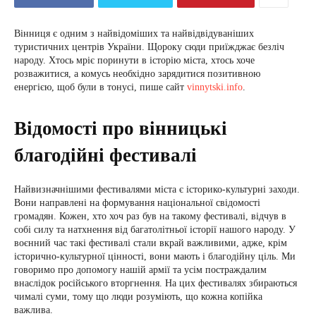
Вінниця є одним з найвідоміших та найвідвідуваніших
туристичних центрів України. Щороку сюди приїжджає безліч
народу. Хтось мріє поринути в історію міста, хтось хоче
розважитися, а комусь необхідно зарядитися позитивною
енергією, щоб були в тонусі, пише сайт
vinnytski.info
.
Відомості про вінницькі
благодійні фестивалі
Найвизначнішими фестивалями міста є історико-культурні заходи.
Вони направлені на формування національної свідомості
громадян. Кожен, хто хоч раз був на такому фестивалі, відчув в
собі силу та натхнення від багатолітньої історії нашого народу. У
воєнний час такі фестивалі стали вкрай важливими, адже, крім
історично-культурної цінності, вони мають і благодійну ціль. Ми
говоримо про допомогу нашій армії та усім постраждалим
внаслідок російського вторгнення. На цих фестивалях збираються
чималі суми, тому що люди розуміють, що кожна копійка
важлива.