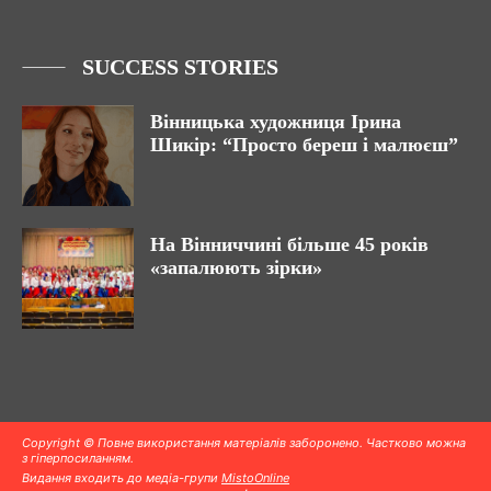
SUCCESS STORIES
Вінницька художниця Ірина
Шикір: “Просто береш і малюєш”
На Вінниччині більше 45 років
«запалюють зірки»
Copyright © Повне використання матеріалів заборонено. Частково можна
з гіперпосиланням.
Видання входить до медіа-групи
MistoOnline