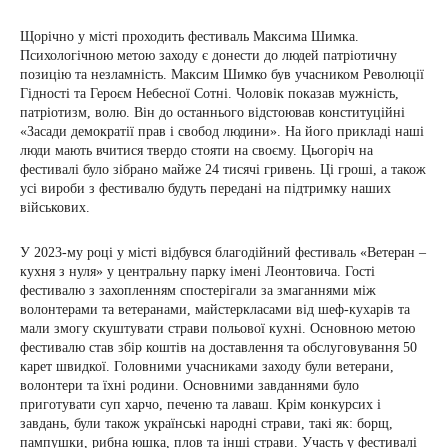
Щорічно у місті проходить фестиваль Максима Шимка.
Психологічною метою заходу є донести до людей патріотичну
позицію та незламність. Максим Шимко був учасником Революції
Гідності та Героєм Небесної Сотні. Чоловік показав мужність,
патріотизм, волю. Він до останнього відстоював конституційні
«Засади демократії прав і свобод людини». На його прикладі наші
люди мають вчитися твердо стояти на своєму. Цьогоріч на
фестивалі було зібрано майже 24 тисячі гривень. Ці гроші, а також
усі вироби з фестивалю будуть передані на підтримку наших
військових.
У 2023-му році у місті відбувся благодійний фестиваль «Ветеран –
кухня з нуля» у центральну парку імені Леонтовича. Гості
фестивалю з захопленням спостерігали за змаганнями між
волонтерами та ветеранами, майстеркласами від шеф-кухарів та
мали змогу скуштувати страви польової кухні. Основною метою
фестивалю став збір коштів на доставлення та обслуговування 50
карет швидкої. Головними учасниками заходу були ветерани,
волонтери та їхні родини. Основними завданнями було
приготувати суп харчо, печеню та лаваш. Крім конкурсих і
завдань, були також українські народні страви, такі як: борщ,
пампушки, рибна юшка, плов та інші страви. Участь у фестивалі