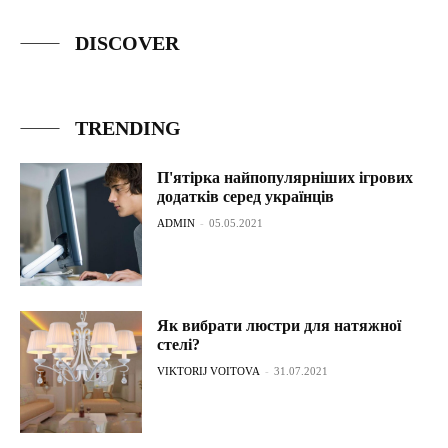
DISCOVER
TRENDING
П'ятірка найпопулярніших ігрових
додатків серед українців
ADMIN
-
05.05.2021
Як вибрати люстри для натяжної
стелі?
VIKTORIJ VOITOVA
-
31.07.2021