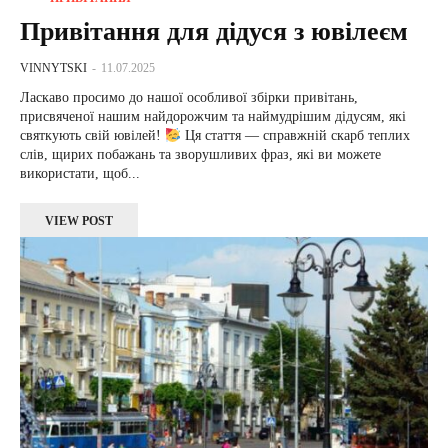
Привітання для дідуся з ювілеєм
VINNYTSKI
-
11.07.2025
Ласкаво просимо до нашої особливої збірки привітань,
присвяченої нашим найдорожчим та наймудрішим дідусям, які
святкують свій ювілей!
Ця стаття — справжній скарб теплих
слів, щирих побажань та зворушливих фраз, які ви можете
використати, щоб...
VIEW POST