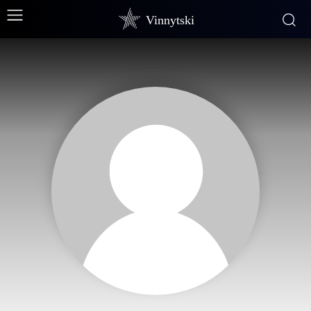
Vinnytski