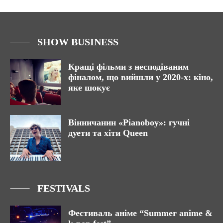
SHOW BUSINESS
Кращі фільми з несподіваним
фіналом, що вийшли у 2020-х: кіно,
яке шокує
Вінничанин «Pianoboy»: гучні
дуети та хіти Queen
FESTIVALS
Фестиваль аніме “Summer anime &