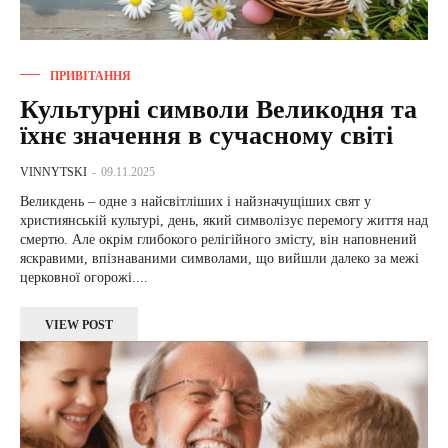
ПРИВІТАННЯ
Культурні символи Великодня та
їхнє значення в сучасному світі
VINNYTSKI
-
09.11.2025
Великдень – одне з найсвітліших і найзначущіших свят у
християнській культурі, день, який символізує перемогу життя над
смертю. Але окрім глибокого релігійного змісту, він наповнений
яскравими, впізнаваними символами, що вийшли далеко за межі
церковної огорожі....
VIEW POST