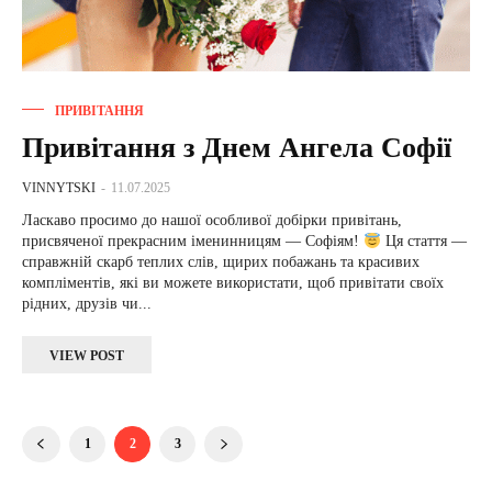
ПРИВІТАННЯ
Привітання з Днем Ангела Софії
VINNYTSKI
-
11.07.2025
Ласкаво просимо до нашої особливої добірки привітань,
присвяченої прекрасним іменинницям — Софіям!
Ця стаття —
справжній скарб теплих слів, щирих побажань та красивих
компліментів, які ви можете використати, щоб привітати своїх
рідних, друзів чи...
VIEW POST
1
2
3