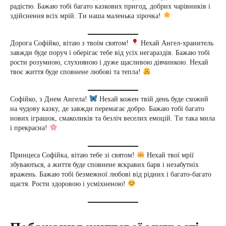
радістю. Бажаю тобі багато казкових пригод, добрих чарівників і
здійснення всіх мрій. Ти наша маленька зірочка!
Дорога Софійко, вітаю з твоїм святом!
Нехай Ангел-хранитель
завжди буде поруч і оберігає тебе від усіх негараздів. Бажаю тобі
рости розумною, слухняною і дуже щасливою дівчинкою. Нехай
твоє життя буде сповнене любові та тепла!
Софійко, з Днем Ангела!
Нехай кожен твій день буде схожий
на чудову казку, де завжди перемагає добро. Бажаю тобі багато
нових іграшок, смаколиків та безліч веселих емоцій. Ти така мила
і прекрасна!
Принцеса Софійка, вітаю тебе зі святом!
Нехай твої мрії
збуваються, а життя буде сповнене яскравих барв і незабутніх
вражень. Бажаю тобі безмежної любові від рідних і багато-багато
щастя. Рости здоровою і усміхненою!