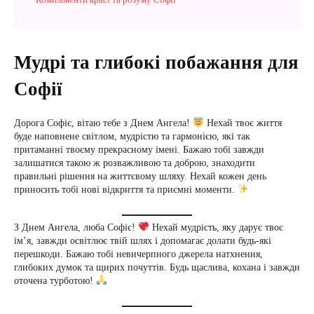
Мудрі та глибокі побажання для
Софії
Дорога Софіє, вітаю тебе з Днем Ангела!
Нехай твоє життя
буде наповнене світлом, мудрістю та гармонією, які так
притаманні твоєму прекрасному імені. Бажаю тобі завжди
залишатися такою ж розважливою та доброю, знаходити
правильні рішення на життєвому шляху. Нехай кожен день
приносить тобі нові відкриття та приємні моменти.
З Днем Ангела, люба Софіє!
Нехай мудрість, яку дарує твоє
ім’я, завжди освітлює твій шлях і допомагає долати будь-які
перешкоди. Бажаю тобі невичерпного джерела натхнення,
глибоких думок та щирих почуттів. Будь щаслива, кохана і завжди
оточена турботою!