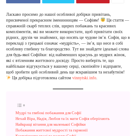
Ласкаво просимо до нашої особливої добірки привітань,
присвяченої прекрасним іменинницям — Софіям!
Ця стаття —
справжній скарб теплих слів, щирих побажань та красивих
компліментів, які ви можете використати, щоб привітати своїх
рідних, друзів чи знайомих, що носять це чудове ім’я. Софія, що в
перекладі з грецької означає «мудрість», — ім’я, що несе в собі
особливу глибину та благородство. Тут ви знайдете ідеальні слова
для будь-якої Софійки: від найменших красунь до мудрих жінок,
які є втіленням життєвого досвіду. Просто виберіть те, що
найбільше відгукується у вашому серці, скопіюйте і відправте,
щоб зробити цей особливий день ще яскравішим та незабутнім!
Ця добірка підготовлена сайтом
vinnytski.info
.
Мудрі та глибокі побажання для Софії
Нехай Віра, Надія, Любов та їх мати Софія оберігають
Найкращі вітання для маленької Софійки
Побажання життєвої мудрості та гармонії
Компліменти красі та розуму Софії