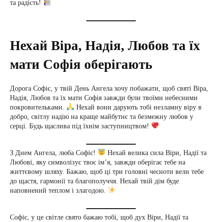
та радість!
Нехай Віра, Надія, Любов та їх
мати Софія оберігають
Дорога Софіє, у твій День Ангела хочу побажати, щоб святі Віра,
Надія, Любов та їх мати Софія завжди були твоїми небесними
покровительками.
Нехай вони дарують тобі незламну віру в
добро, світлу надію на краще майбутнє та безмежну любов у
серці. Будь щаслива під їхнім заступництвом!
З Днем Ангела, люба Софіє!
Нехай велика сила Віри, Надії та
Любові, яку символізує твоє ім’я, завжди оберігає тебе на
життєвому шляху. Бажаю, щоб ці три головні чесноти вели тебе
до щастя, гармонії та благополуччя. Нехай твій дім буде
наповнений теплом і злагодою.
Софіє, у це світле свято бажаю тобі, щоб дух Віри, Надії та