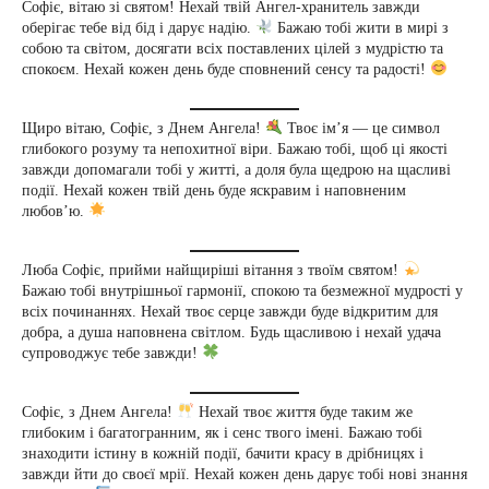
Софіє, вітаю зі святом! Нехай твій Ангел-хранитель завжди
оберігає тебе від бід і дарує надію.
Бажаю тобі жити в мирі з
собою та світом, досягати всіх поставлених цілей з мудрістю та
спокоєм. Нехай кожен день буде сповнений сенсу та радості!
Щиро вітаю, Софіє, з Днем Ангела!
Твоє ім’я — це символ
глибокого розуму та непохитної віри. Бажаю тобі, щоб ці якості
завжди допомагали тобі у житті, а доля була щедрою на щасливі
події. Нехай кожен твій день буде яскравим і наповненим
любов’ю.
Люба Софіє, прийми найщиріші вітання з твоїм святом!
Бажаю тобі внутрішньої гармонії, спокою та безмежної мудрості у
всіх починаннях. Нехай твоє серце завжди буде відкритим для
добра, а душа наповнена світлом. Будь щасливою і нехай удача
супроводжує тебе завжди!
Софіє, з Днем Ангела!
Нехай твоє життя буде таким же
глибоким і багатогранним, як і сенс твого імені. Бажаю тобі
знаходити істину в кожній події, бачити красу в дрібницях і
завжди йти до своєї мрії. Нехай кожен день дарує тобі нові знання