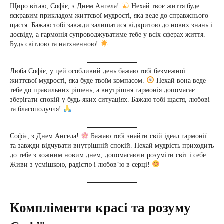
Щиро вітаю, Софіє, з Днем Ангела!
Нехай твоє життя буде
яскравим прикладом життєвої мудрості, яка веде до справжнього
щастя. Бажаю тобі завжди залишатися відкритою до нових знань і
досвіду, а гармонія супроводжуватиме тебе у всіх сферах життя.
Будь світлою та натхненною!
Люба Софіє, у цей особливий день бажаю тобі безмежної
життєвої мудрості, яка буде твоїм компасом.
Нехай вона веде
тебе до правильних рішень, а внутрішня гармонія допомагає
зберігати спокій у будь-яких ситуаціях. Бажаю тобі щастя, любові
та благополуччя!
Софіє, з Днем Ангела!
Бажаю тобі знайти свій ідеал гармонії
та завжди відчувати внутрішній спокій. Нехай мудрість приходить
до тебе з кожним новим днем, допомагаючи розуміти світ і себе.
Живи з усмішкою, радістю і любов’ю в серці!
Компліменти красі та розуму