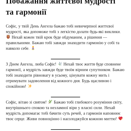
Побажання життєвої мудрості
та гармонії
Софіє, у твій День Ангела бажаю тобі невичерпної життєвої
мудрості, яка допоможе тобі з легкістю долати будь-які виклики.
Нехай кожен твій крок буде обдуманим, а рішення —
правильними. Бажаю тобі завжди знаходити гармонію у собі та
навколо себе.
З Днем Ангела, люба Софіє!
Нехай твоє життя буде сповнене
гармонії, а мудрість завжди буде твоїм вірним супутником. Бажаю
тобі знаходити рівновагу в усьому, цінувати кожну мить і
отримувати задоволення від кожного дня. Будь щасливою і
спокійною!
Софіє, вітаю зі святом!
Бажаю тобі глибокого розуміння світу,
внутрішнього спокою та незламної віри у власні сили. Нехай
мудрість допомагає тобі бачити суть речей, а гармонія наповнює
твоє серце. Живи повноцінно і насолоджуйся кожною миттю!