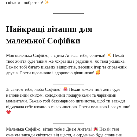
світлом і добротою!
Найкращі вітання для
маленької Софійки
Моя маленька Софійко, з Днем Ангела тебе, сонечко!
Нехай
твоє життя буде таким же яскравим і радісним, як твоя усмішка.
Бажаю тобі багато цікавих відкриттів, веселих ігор та справжніх
друзів. Рости щасливою і здоровою дівчинкою!
Зі святом тебе, люба Софійко!
Нехай кожен твій день буде
наповнений сміхом, солодкими подарунками та чарівними
моментами. Бажаю тобі безхмарного дитинства, щоб ти завжди
відчувала себе коханою та захищеною. Рости великою і розумною!
Маленька Софійко, вітаю тебе з Днем Ангела!
Нехай твої
оченята завжди світяться від щастя, а серденько буде сповнене