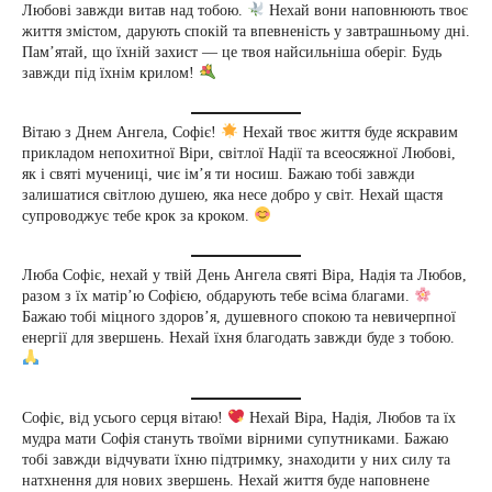
Любові завжди витав над тобою.
Нехай вони наповнюють твоє
життя змістом, дарують спокій та впевненість у завтрашньому дні.
Пам’ятай, що їхній захист — це твоя найсильніша оберіг. Будь
завжди під їхнім крилом!
Вітаю з Днем Ангела, Софіє!
Нехай твоє життя буде яскравим
прикладом непохитної Віри, світлої Надії та всеосяжної Любові,
як і святі мучениці, чиє ім’я ти носиш. Бажаю тобі завжди
залишатися світлою душею, яка несе добро у світ. Нехай щастя
супроводжує тебе крок за кроком.
Люба Софіє, нехай у твій День Ангела святі Віра, Надія та Любов,
разом з їх матір’ю Софією, обдарують тебе всіма благами.
Бажаю тобі міцного здоров’я, душевного спокою та невичерпної
енергії для звершень. Нехай їхня благодать завжди буде з тобою.
Софіє, від усього серця вітаю!
Нехай Віра, Надія, Любов та їх
мудра мати Софія стануть твоїми вірними супутниками. Бажаю
тобі завжди відчувати їхню підтримку, знаходити у них силу та
натхнення для нових звершень. Нехай життя буде наповнене