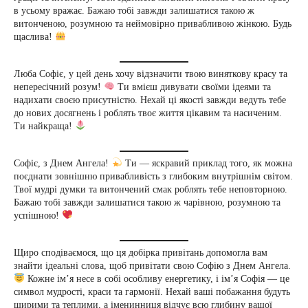
в усьому вражає. Бажаю тобі завжди залишатися такою ж
витонченою, розумною та неймовірно привабливою жінкою. Будь
щаслива!
Люба Софіє, у цей день хочу відзначити твою виняткову красу та
непересічний розум!
Ти вмієш дивувати своїми ідеями та
надихати своєю присутністю. Нехай ці якості завжди ведуть тебе
до нових досягнень і роблять твоє життя цікавим та насиченим.
Ти найкраща!
Софіє, з Днем Ангела!
Ти — яскравий приклад того, як можна
поєднати зовнішню привабливість з глибоким внутрішнім світом.
Твої мудрі думки та витончений смак роблять тебе неповторною.
Бажаю тобі завжди залишатися такою ж чарівною, розумною та
успішною!
Щиро сподіваємося, що ця добірка привітань допомогла вам
знайти ідеальні слова, щоб привітати свою Софію з Днем Ангела.
Кожне ім’я несе в собі особливу енергетику, і ім’я Софія — це
символ мудрості, краси та гармонії. Нехай ваші побажання будуть
щирими та теплими, а іменинниця відчує всю глибину вашої