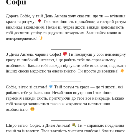
Софії
Дорога Софіє, у твій День Ангела хочу сказати, що ти — втілення
краси та розуму!
Твоя зовнішність приваблює, а гострий розум
викликає захоплення. Нехай ці чудові якості завжди допомагають
тобі досягати успіху та радувати оточуючих. Залишайся такою ж
неперевершеною!
З Днем Ангела, чарівна Софіє!
Ти поєднуєш у собі неймовірну
красу та глибокий інтелект, і це робить тебе по-справжньому
особливою. Бажаю тобі завжди відчувати себе впевнено, надихати
інших своєю мудрістю та елегантністю. Ти просто дивовижна!
Софіє, вітаю зі святом!
Твій розум та краса — це ті якості, які
роблять тебе унікальною. Нехай твоя внутрішня і зовнішня
гармонія завжди сяють, притягуючи до тебе все найкраще. Бажаю
тобі завжди залишатися такою ж яскравою та натхненною
особистістю!
Щиро вітаю, Софіє, з Днем Ангела!
Ти – справжнє поєднання
грації та інтелекту. Твоя здатність мислити глибоко і бачити красу