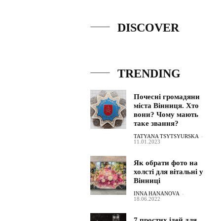
DISCOVER
TRENDING
Почесні громадяни
міста Вінниця. Хто
вони? Чому мають
таке звання?
TATYANA TSYTSYURSKA
-
11.01.2023
Як обрати фото на
холсті для вітальні у
Вінниці
INNA HANANOVA
-
18.06.2022
7 простих ідей для