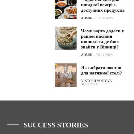
швидкої вечері з
доступних продуктів
ADMIN
-
02.10.2025
Чому варто додати у
раціон насіння
коноплі та де його
знайти у Вінниці?
ADMIN
-
29.11.2024
Як вибрати люстри
для натяжної стелі?
VIKTORIJ VOITOVA
-
31.07.2021
SUCCESS STORIES