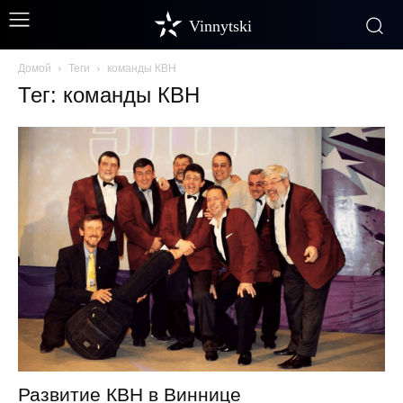
Vinnytski
Домой
Теги
команды КВН
Тег: команды КВН
Развитие КВН в Виннице