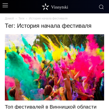
Vinnytski
Домой
Теги
История начала фестиваля
Тег: История начала фестиваля
Топ фестивалей в Винницкой области