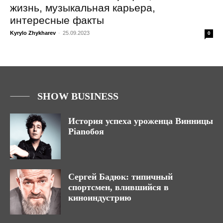
жизнь, музыкальная карьера,
интересные факты
Kyrylo Zhykharev
-
25.09.2023
0
SHOW BUSINESS
История успеха уроженца Винницы
Pianoбоя
Сергей Бадюк: типичный
спортсмен, влившийся в
киноиндустрию