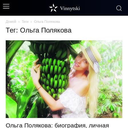
Vinnytski
Домой
Теги
Ольга Полякова
Тег: Ольга Полякова
Ольга Полякова: биография, личная